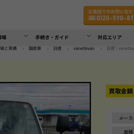
相場
手続き・ガイド
対応エリア
場と実績
>
国産車
>
日産
>
vanettevan
>
日産 | vanette
買取金額
メーカ
車種