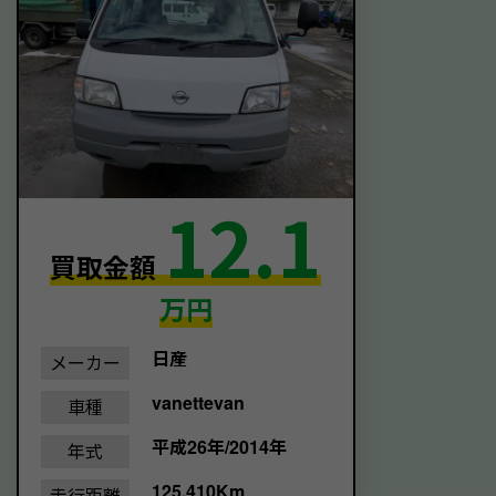
12.1
買取金額
万円
日産
メーカー
vanettevan
車種
平成26年/2014年
年式
125,410Km
走行距離