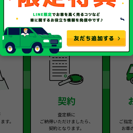
2
Step.3
契約
が
査定額に
します。
ご納得いただけましたら、
ご指定
契約となります。
お車