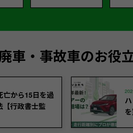
廃車・事故車のお役
202
亡から15日を過
ハ
法【行政書士監
を