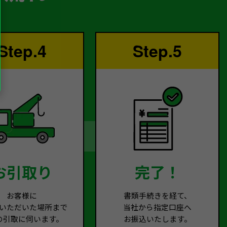
Step.4
Step.5
お引取り
完了！
お客様に
書類手続きを経て、
いただいた場所まで
当社から指定口座へ
の引取に伺います。
お振込いたします。