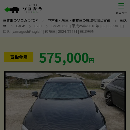
車買取のソコカラTOP
>
中古車・廃車・事故車の買取相場と実績
>
輸入
車
>
BMW
>
320I
>
BMW | 320I | 平成25年/2013年 | 89,008Km | 山
口県 | yamaguchi/hagishi | 故障車 | 2024年11月 | 買取実績
575,000
買取金額
円