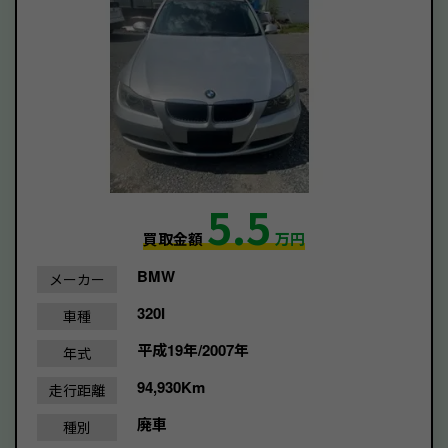
5.5
買取金額
万円
BMW
メーカー
320I
車種
平成19年/2007年
年式
94,930Km
走行距離
廃車
種別