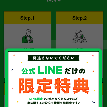
Step.1
Step.2
ご依頼
査定
お電話または査定フォー
査定のプロが
ムより
お電話で回答いたしま
ご依頼ください。
す。
Step.3
Step.4