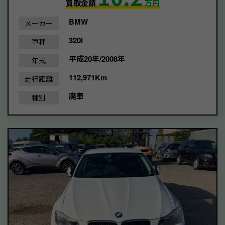
買取金額
万円
BMW
メーカー
320I
車種
平成20年/2008年
年式
112,971Km
走行距離
廃車
種別