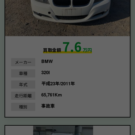
7.6
買取金額
万円
BMW
メーカー
320I
車種
平成23年/2011年
年式
65,761Km
走行距離
事故車
種別