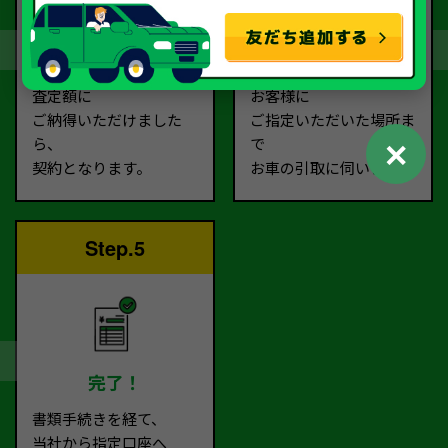
契約
お引取り
査定額に
お客様に
ご納得いただけました
ご指定いただいた場所ま
✕
ら、
で
契約となります。
お車の引取に伺います。
Step.5
完了！
書類手続きを経て、
当社から指定口座へ