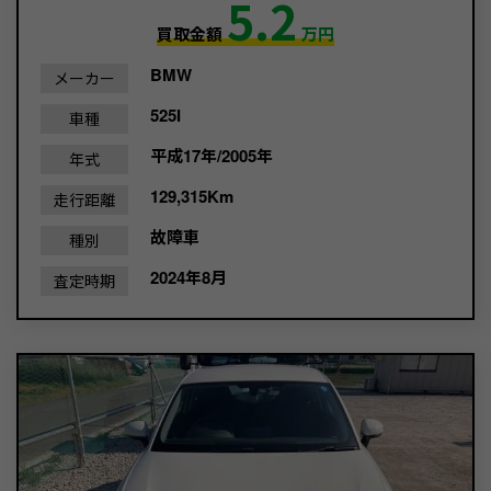
5.2
買取金額
万円
BMW
メーカー
525I
車種
平成17年/2005年
年式
129,315Km
走行距離
故障車
種別
2024年8月
査定時期