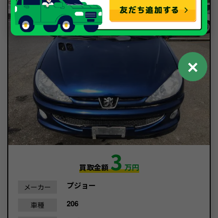
✕
3
買取金額
万円
プジョー
メーカー
206
車種