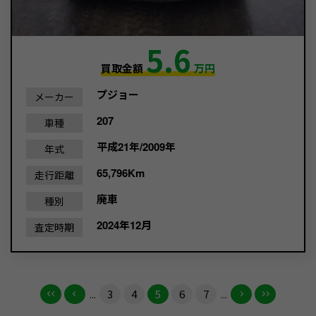
5.6
買取金額
万円
プジョー
メーカー
207
車種
平成21年/2009年
年式
65,796Km
走行距離
廃車
種別
2024年12月
査定時期
...
3
4
5
6
7
...