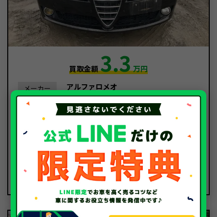
3.3
買取金額
万円
アルファロメオ
メーカー
159
車種
平成19年/2007年
年式
102,632Km
走行距離
事故車
種別
2024年11月
査定時期