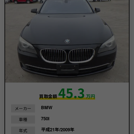
45.3
買取金額
万円
BMW
メーカー
750I
車種
平成21年/2009年
年式