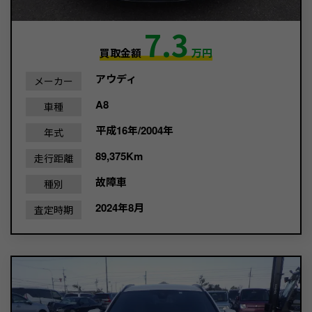
7.3
買取金額
万円
アウディ
メーカー
A8
車種
平成16年/2004年
年式
89,375Km
走行距離
故障車
種別
2024年8月
査定時期