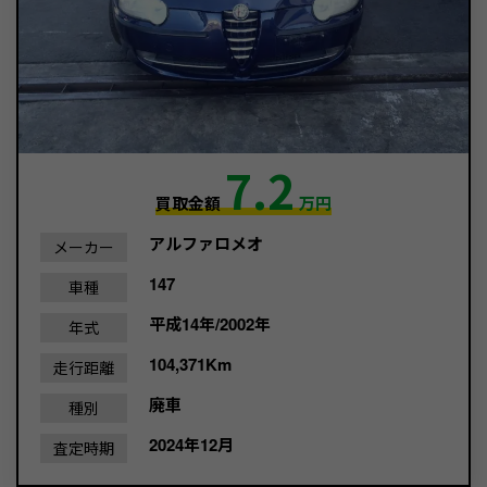
7.2
買取金額
万円
アルファロメオ
メーカー
147
車種
平成14年/2002年
年式
104,371Km
走行距離
廃車
種別
2024年12月
査定時期