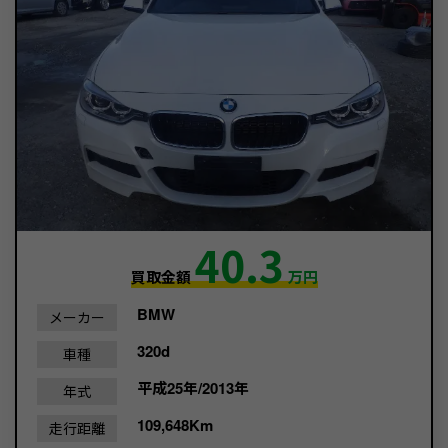
40.3
買取金額
万円
BMW
メーカー
320d
車種
平成25年/2013年
年式
109,648Km
走行距離