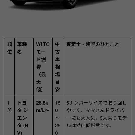
順
車種
WLTC
中
査定士・浅野のひとこと
位
名
モー
古
ド燃
車
費
相
（最
場
大
目
値）
安
1
トヨ
28.8k
18
5ナンバーサイズで取り回し
位
タ シ
m/L～
0
やすく、ママさんドライバ
エン
～
ーにも大人気。5人乗りモデ
タ (H
26
ルは特に低燃費です。
V)
0