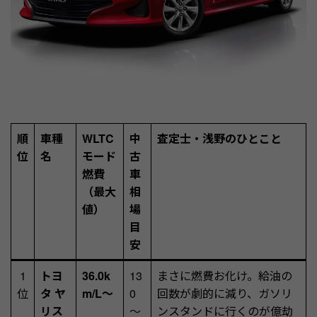
順
車種
WLTC
中
査定士・浅野のひとこと
位
名
モード
古
燃費
車
（最大
相
値）
場
目
安
1
トヨ
36.0k
13
まさに燃費お化け。給油の
位
タ ヤ
m/L～
0
回数が劇的に減り、ガソリ
リス
～
ンスタンドに行くのが億劫