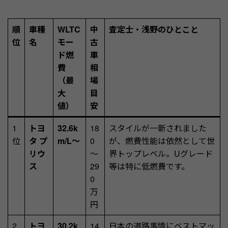
順
車種
WLTC
中
査定士・浅野のひとこと
位
名
モー
古
ド燃
車
費
相
（最
場
大
目
値）
安
1
トヨ
32.6k
18
スタイルが一新されました
位
タ プ
m/L～
0
が、燃費性能は依然として世
リウ
～
界トップレベル。Uグレード
ス
29
等は特に低燃費です。
0
万
円
2
トヨ
30.2k
14
日本の道路事情にベストマッ