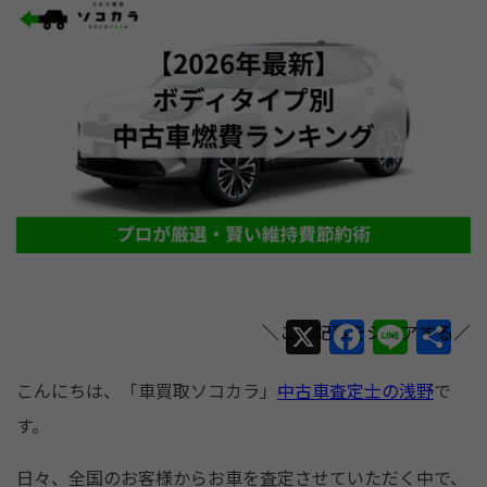
X
F
Li
共
a
n
有
こんにちは、「車買取ソコカラ」
中古車査定士の浅野
で
c
e
す。
e
b
日々、全国のお客様からお車を査定させていただく中で、