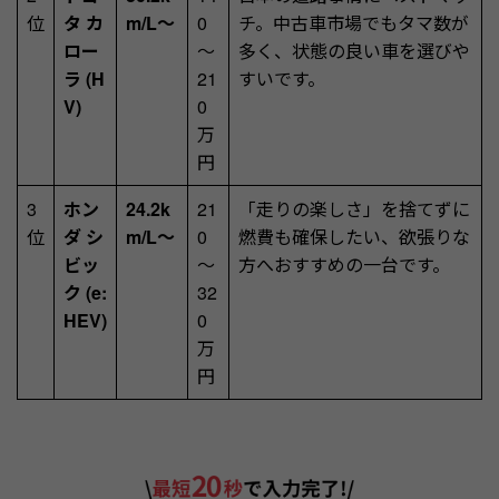
位
タ カ
m/L～
0
チ。中古車市場でもタマ数が
ロー
～
多く、状態の良い車を選びや
ラ (H
21
すいです。
V)
0
万
円
3
ホン
24.2k
21
「走りの楽しさ」を捨てずに
位
ダ シ
m/L～
0
燃費も確保したい、欲張りな
ビッ
～
方へおすすめの一台です。
ク (e:
32
HEV)
0
万
円