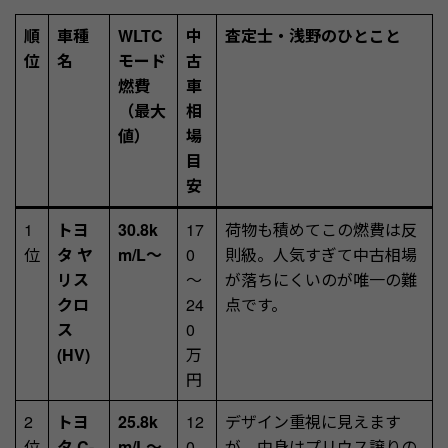
順
車種
WLTC
中
査定士・浅野のひとこと
位
名
モード
古
燃費
車
（最大
相
値）
場
目
安
1
トヨ
30.8k
17
荷物も積めてこの燃費は反
位
タ ヤ
m/L～
0
則級。人気すぎて中古相場
リス
～
が落ちにくいのが唯一の難
クロ
24
点です。
ス
0
(HV)
万
円
2
トヨ
25.8k
12
デザイン重視に見えます
位
タ C-
m/L～
0
が、中身はプリウス譲りの