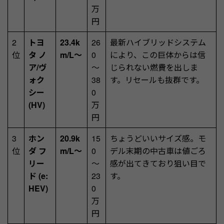
万
円
2
トヨ
23.4k
26
最新ハイブリッドシステム
位
タ ノ
m/L～
0
により、この巨体からは信
ア/ヴ
～
じられない燃費を出しま
ォク
38
す。リセールも抜群です。
シー
0
(HV)
万
円
3
ホン
20.9k
15
ちょうどいいサイズ感。モ
位
ダ フ
m/L～
0
デル末期の中古車は値ごろ
リー
～
感が出てきており狙い目で
ド (e:
23
す。
HEV)
0
万
円