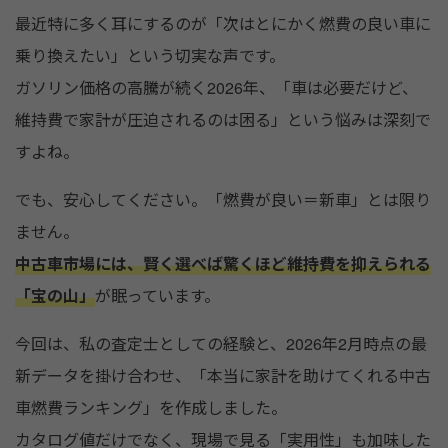
o
最近特に多く耳にするのが「次はとにかく燃費の良い車に
o
乗り換えたい」という切実な声です。
k
ガソリン価格の高騰が続く2026年、「車は必要だけど、
維持費で家計が圧迫されるのは困る」という悩みは深刻で
すよね。
でも、安心してください。「燃費が良い＝新車」とは限り
ません。
中古車市場には、賢く選べば驚くほど維持費を抑えられる
「宝の山」
が眠っています。
今回は、私の査定士としての経験と、2026年2月時点の最
新データを掛け合わせ、「本当に家計を助けてくれる中古
車燃費ランキング」を作成しました。
カタログ値だけでなく、現場で見る「実用性」も加味した