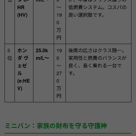
HR
～
低燃費システム。コスパの
(HV)
19
良い選択肢です。
0
万
円
3
ホン
25.0k
19
後席の広さはクラス随一。
位
ダ ヴ
m/L～
0
実用性と燃費のバランスが
ェゼ
～
良く、長く乗れる一台で
ル
27
す。
(e:HE
0
V)
万
円
ミニバン：家族の財布を守る守護神