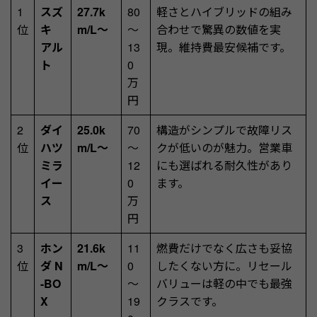
1
スズ
27.7k
80
軽さとハイブリッドの組み
位
キ
m/L～
～
合わせで驚異の数値を実
アル
13
現。維持費最安候補です。
ト
0
万
円
2
ダイ
25.0k
70
構造がシンプルで故障リス
位
ハツ
m/L～
～
クが低いのが魅力。営業車
ミラ
12
にも選ばれる耐久性があり
イー
0
ます。
ス
万
円
3
ホン
21.6k
11
燃費だけでなく広さも妥協
位
ダ N
m/L～
0
したくない方に。リセール
-BO
～
バリューは軽の中でも最強
X
19
クラスです。