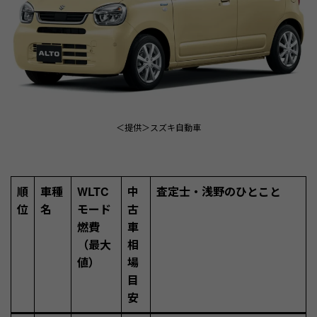
＜提供＞スズキ自動車
順
車種
WLTC
中
査定士・浅野のひとこと
位
名
モード
古
燃費
車
（最大
相
値）
場
目
安