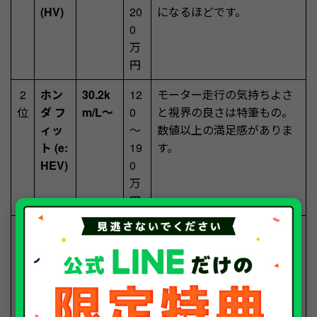
(HV)
20
になるほどです。
0
万
円
2
ホン
30.2k
12
モーター走行の気持ちよさ
位
ダ フ
m/L～
0
と視界の良さは特筆もの。
ィッ
～
数値以上の満足感がありま
ト (e:
19
す。
HEV)
0
万
円
3
日産
28.4k
11
エンジンで発電して走る感
位
ノー
m/L～
0
覚は電気自動車そのもの。
ト (e-
～
静かでスムーズな加速が魅
POW
18
力です。
ER)
0