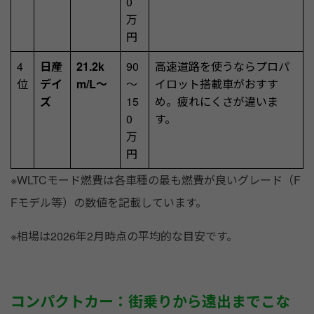
0
万
円
4
日産
21.2k
90
高速道路を使うならプロパ
位
デイ
m/L～
～
イロット搭載車がおすす
ズ
15
め。疲れにくさが違いま
0
す。
万
円
※WLTCモード燃費は各車種の最も燃費が良いグレード（F
Fモデル等）の数値を記載しています。
※相場は2026年2月時点の平均的な目安です。
コンパクトカー：街乗りから遠出までこな