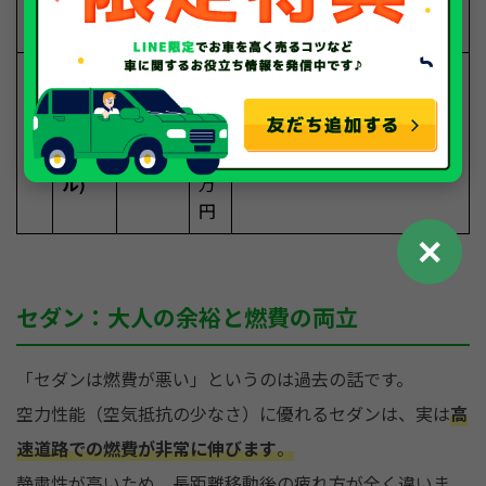
万
円
4
マツ
25.2k
90
軽油を使うため、長距離通
位
ダ2
m/L～
～
勤をする方なら燃料代はハ
(ディ
16
イブリッド以上に安くなる
ーゼ
0
こともあります。
ル)
万
円
✕
セダン：大人の余裕と燃費の両立
「セダンは燃費が悪い」というのは過去の話です。
空力性能（空気抵抗の少なさ）に優れるセダンは、実は
高
速道路での燃費が非常に伸びます
。
静粛性が高いため、長距離移動後の疲れ方が全く違いま