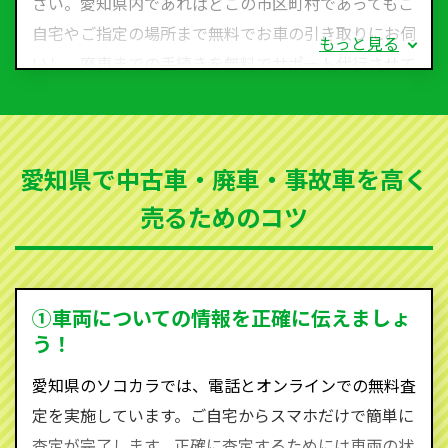
さい。愛知県内であればどこの市区町村であってもご
自宅やご指定の場所まで無料でお車の引き取りにお伺
もっと見る
いし、廃車までの手続きを無料でサポート代行させて
いただきます。古くなった車・廃車・事故車・故障車
など動かない車、水害車、不動車、乗らなくなってし
まった車、車検が切れて動かすことができない車でも
愛知県で中古車・廃車・事故車を高く
買取可能です。
売るためのコツ
ソコカラは世界１１０か国に独自の販売ネットワーク
を持ち、国内に自社物流網、自社ヤードをもっている
ため、中間マージンがかかりません。だから高価買取
を実現し、お客様に利益を還元することができるので
①車両についての情報を正確に伝えましょ
す。
う！
愛知県にお住まいであれば、まずはお気軽に（0120-
愛知県のソコカラでは、電話とオンラインでの無料査
590-870）までお問い合わせ下さい。
定を実施しています。ご自宅からスマホだけで簡単に
査定・ご相談・見積もりはすべて無料で行います。安
査定が完了します。正確に査定するためには車両の状