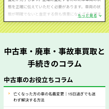
心してお問い合わせください。
態を正確に伝えていただく必要があります。車両の状
態が明確でないと査定する側も慎重にならざるを得ま
もっと見る
せん。廃車・事故車査定する際はできるだけ車検証を
ご準備ください。車検証があることで車両状態や年式
を正確に把握し、査定することができるため、査定価
格が上がりやすくなります。廃車・事故車査定の際に
中古車・廃車・事故車買取と
質問させていただく内容は以下の通りとなります。
手続きのコラム
メーカー／車種
年式
中古車のお役立ちコラム
型式／グレード
走行距離（例：約〇万キロ）
車検の満了日
亡くなった方の車の名義変更｜15日過ぎでも迷
わず解決する方法
内装や外装の状態