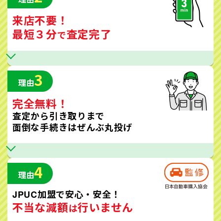
来店不要！
最短３分
査定完了
で
3
理由
完全無料！
査定から引き取りまで
面倒な手続きはぜんぶ丸投げ
4
理由
JPUC加盟で安心・安全！
不当な減額
行いません
は