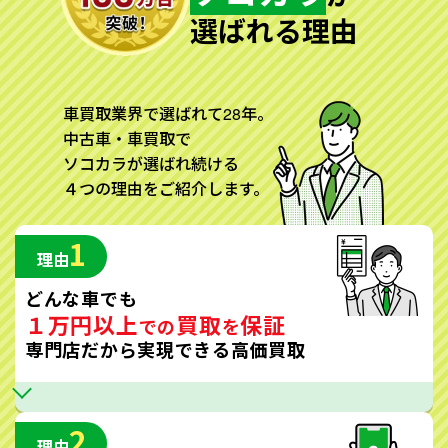
選ばれる理由
車買取業界で選ばれて28年。
中古車・車買取で
ソコカラが選ばれ続ける
４つの理由をご紹介します。
1
理由
どんな車でも
１万円以上
買取
保証
での
を
専門店だから実現できる高価買取
2
理由