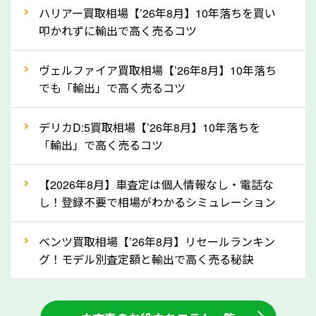
上記の情報を正確にお伝えいただくことで、正確な査
ハリアー買取相場【’26年8月】10年落ちを買い
定を行い高価買取価格をつけやすくなります。
叩かれずに輸出で高く売るコツ
②自動車税の還付金は早く売るほど多く返
ヴェルファイア買取相場【’26年8月】10年落ち
ってきます！
でも「輸出」で高く売るコツ
自動車税の還付金は、先に年払いしていた自動車税が
月割りで返還されるものです。ですから、自動車税の
デリカD:5買取相場【’26年8月】10年落ちを
「輸出」で高く売るコツ
還付金は早めに売却するほど多く還付されます。不要
な車は早めに廃車手続きをしたほうが良いでしょう。
【2026年8月】車査定は個人情報なし・電話な
し！登録不要で相場がわかるシミュレーション
③自動車税の還付金の扱いについて確認し
ましょう！
ベンツ買取相場【’26年8月】リセールランキン
車を廃車にすると、自動車税の還付金を受け取ること
グ！モデル別査定額と輸出で高く売る秘訣
ができる場合があります。廃車買取業者の中には、還
付金をお客様に返還しない業者もあります。廃車査定