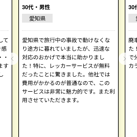
30代・男性
3
愛知県
して
愛知県で旅行中の事故で動けなくな
廃
き感
り途方に暮れていましたが、迅速な
た
・・
対応のおかげで本当に助かりまし
で
ます
た！特に、レッカーサービスが無料
カ
し
だったことに驚きました。他社では
費用がかかるのが普通なので、この
サービスは非常に魅力的です。また利
用させていただきます。