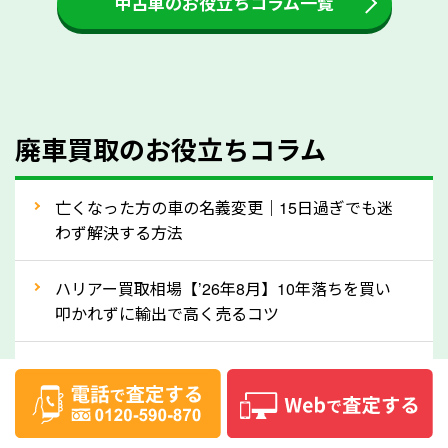
中古車のお役立ちコラム一覧
をする際には、自動車税の還付金の返還があるかどう
かを確認するようにしてください。愛知県のソコカラ
では、自動車税の還付金をお客様に返還しております
のでご安心ください。
④人気の車種は廃車でも高価買取が可能！
廃車買取のお役立ちコラム
人気の車種は廃車の状態でも、高価買取が可能です。
特にスポーツカー・トラックのほか、海外で人気の国
亡くなった方の車の名義変更｜15日過ぎでも迷
産車は高く買取が可能です。「廃車＝買取できない」
わず解決する方法
というイメージがありますが、愛知県の「ソコカラ」
なら廃車の車も適正価格で買取できます。他社で買取
ハリアー買取相場【’26年8月】10年落ちを買い
拒否となった車も価格がつく可能性があるので、諦め
叩かれずに輸出で高く売るコツ
ずに愛知県の「ソコカラ」にご相談ください。古い車
ヴェルファイア買取相場【’26年8月】10年落ち
でも高価買取が可能なケースは珍しくないため、まず
でも「輸出」で高く売るコツ
はWebで簡単にできる無料査定をお試しください。
実際の買取実績を、車のメーカーや状態ごとに「買取