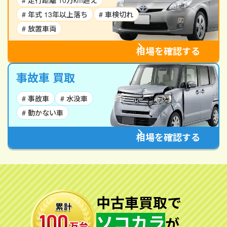
# 走行距離 10万km超え
# 年式 13年以上落ち
# 車検切れ
# 放置車両
相場を確認する
事故車 買取
# 事故車
# 水没車
# 動かない車
相場を確認する
中古車買取で
ソコカラ
が