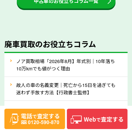
中古車のお役立ちコラム一覧
をする際には、自動車税の還付金の返還があるかどう
かを確認するようにしてください。愛知県のソコカラ
では、自動車税の還付金をお客様に返還しております
のでご安心ください。
④人気の車種は廃車でも高価買取が可能！
廃車買取のお役立ちコラム
人気の車種は廃車の状態でも、高価買取が可能です。
特にスポーツカー・トラックのほか、海外で人気の国
ノア買取相場「2026年8月】年式別｜10年落ち
産車は高く買取が可能です。「廃車＝買取できない」
10万kmでも値がつく理由
というイメージがありますが、愛知県の「ソコカラ」
なら廃車の車も適正価格で買取できます。他社で買取
故人の車の名義変更｜死亡から15日を過ぎても
拒否となった車も価格がつく可能性があるので、諦め
迷わず手放す方法【行政書士監修】
ずに愛知県の「ソコカラ」にご相談ください。古い車
ハリアー買取相場【’26年8月】10年落ちを買い
でも高価買取が可能なケースは珍しくないため、まず
叩かれずに輸出で高く売るコツ
はWebで簡単にできる無料査定をお試しください。
実際の買取実績を、車のメーカーや状態ごとに「買取