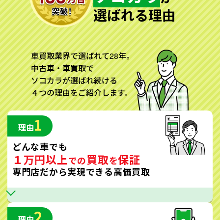
選ばれる理由
車買取業界で選ばれて28年。
中古車・車買取で
ソコカラが選ばれ続ける
４つの理由をご紹介します。
1
理由
どんな車でも
１万円以上
買取
保証
での
を
専門店だから実現できる高価買取
2
理由