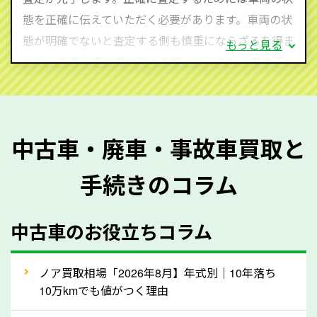
心してお問い合わせください。
態を正確に伝えていただく必要があります。車両の状
態が明確でないと査定する側も慎重にならざるを得ま
もっと見る
せん。廃車・事故車査定する際はできるだけ車検証を
ご準備ください。車検証があることで車両状態や年式
を正確に把握し、査定することができるため、査定価
格が上がりやすくなります。廃車・事故車査定の際に
中古車・廃車・事故車買取と
質問させていただく内容は以下の通りとなります。
手続きのコラム
メーカー／車種
年式
中古車のお役立ちコラム
型式／グレード
走行距離（例：約〇万キロ）
車検の満了日
ノア買取相場「2026年8月】年式別｜10年落ち
10万kmでも値がつく理由
内装や外装の状態