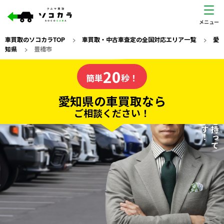
車買取のソコカラTOP
>
車買取・中古車査定の全国対応エリア一覧
>
愛
知県
>
豊橋市
愛知県
20
私たちが責任を持って
の車買取なら
簡単
秒！
査定いたします！
ソコカラの
愛知県の車買取なら
ご相談ください！
20
入力完了！
秒で
無料で
カンタンWeb査定
電話か出張か、高い方の査定を提案。
高価買取!
だから
ご依頼いただいたお車を丁寧に査定いたします