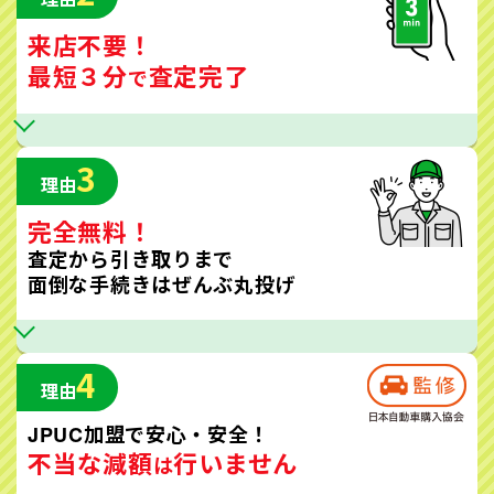
来店不要！
最短３分
査定完了
で
3
理由
完全無料！
査定から引き取りまで
面倒な手続きはぜんぶ丸投げ
4
理由
JPUC加盟で安心・安全！
不当な減額
行いません
は