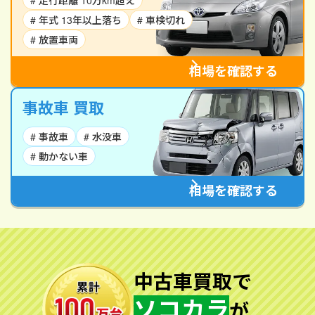
# 走行距離 10万km超え
# 年式 13年以上落ち
# 車検切れ
# 放置車両
相場を確認する
事故車 買取
# 事故車
# 水没車
# 動かない車
相場を確認する
中古車買取で
ソコカラ
が