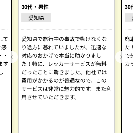
30代・男性
3
愛知県
して
愛知県で旅行中の事故で動けなくな
廃
き感
り途方に暮れていましたが、迅速な
た
・・
対応のおかげで本当に助かりまし
で
ます
た！特に、レッカーサービスが無料
カ
し
だったことに驚きました。他社では
費用がかかるのが普通なので、この
サービスは非常に魅力的です。また利
用させていただきます。