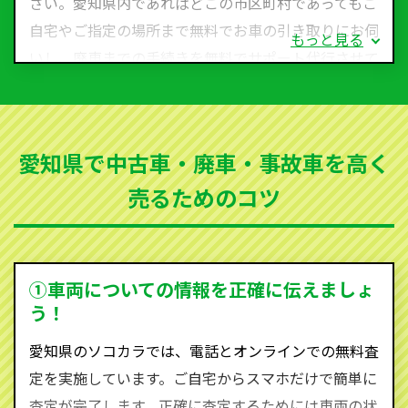
さい。愛知県内であればどこの市区町村であってもご
自宅やご指定の場所まで無料でお車の引き取りにお伺
もっと見る
いし、廃車までの手続きを無料でサポート代行させて
いただきます。古くなった車・廃車・事故車・故障車
など動かない車、水害車、不動車、乗らなくなってし
まった車、車検が切れて動かすことができない車でも
愛知県で中古車・廃車・事故車を高く
買取可能です。
売るためのコツ
ソコカラは世界１１０か国に独自の販売ネットワーク
を持ち、国内に自社物流網、自社ヤードをもっている
ため、中間マージンがかかりません。だから高価買取
を実現し、お客様に利益を還元することができるので
①車両についての情報を正確に伝えましょ
す。
う！
愛知県にお住まいであれば、まずはお気軽に（0120-
愛知県のソコカラでは、電話とオンラインでの無料査
590-870）までお問い合わせ下さい。
定を実施しています。ご自宅からスマホだけで簡単に
査定・ご相談・見積もりはすべて無料で行います。安
査定が完了します。正確に査定するためには車両の状