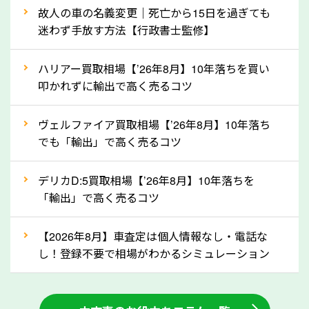
上記の情報を正確にお伝えいただくことで、正確な査
故人の車の名義変更｜死亡から15日を過ぎても
定を行い高価買取価格をつけやすくなります。
迷わず手放す方法【行政書士監修】
②自動車税の還付金は早く売るほど多く返
ハリアー買取相場【’26年8月】10年落ちを買い
ってきます！
叩かれずに輸出で高く売るコツ
自動車税の還付金は、先に年払いしていた自動車税が
月割りで返還されるものです。ですから、自動車税の
ヴェルファイア買取相場【’26年8月】10年落ち
でも「輸出」で高く売るコツ
還付金は早めに売却するほど多く還付されます。不要
な車は早めに廃車手続きをしたほうが良いでしょう。
デリカD:5買取相場【’26年8月】10年落ちを
「輸出」で高く売るコツ
③自動車税の還付金の扱いについて確認し
ましょう！
【2026年8月】車査定は個人情報なし・電話な
車を廃車にすると、自動車税の還付金を受け取ること
し！登録不要で相場がわかるシミュレーション
ができる場合があります。廃車買取業者の中には、還
付金をお客様に返還しない業者もあります。廃車査定