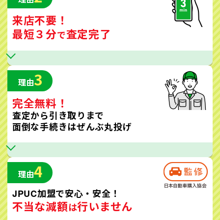
来店不要！
最短３分
査定完了
で
3
理由
完全無料！
査定から引き取りまで
面倒な手続きはぜんぶ丸投げ
4
理由
JPUC加盟で安心・安全！
不当な減額
行いません
は