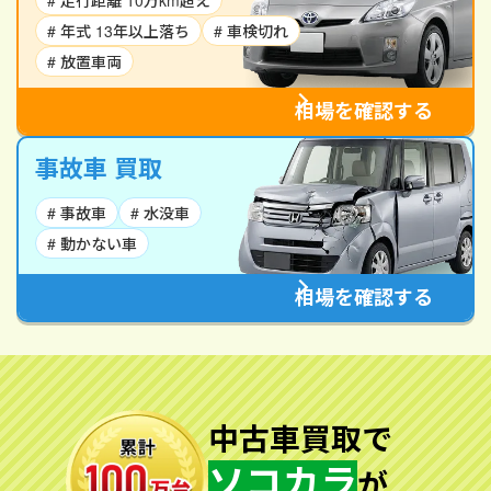
# 走行距離 10万km超え
# 年式 13年以上落ち
# 車検切れ
# 放置車両
相場を確認する
事故車 買取
# 事故車
# 水没車
# 動かない車
相場を確認する
中古車買取で
ソコカラ
が