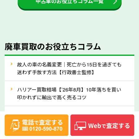
中古車のお役立ちコラム一覧
をする際には、自動車税の還付金の返還があるかどう
かを確認するようにしてください。愛知県のソコカラ
では、自動車税の還付金をお客様に返還しております
のでご安心ください。
④人気の車種は廃車でも高価買取が可能！
廃車買取のお役立ちコラム
人気の車種は廃車の状態でも、高価買取が可能です。
特にスポーツカー・トラックのほか、海外で人気の国
故人の車の名義変更｜死亡から15日を過ぎても
産車は高く買取が可能です。「廃車＝買取できない」
迷わず手放す方法【行政書士監修】
というイメージがありますが、愛知県の「ソコカラ」
なら廃車の車も適正価格で買取できます。他社で買取
ハリアー買取相場【’26年8月】10年落ちを買い
拒否となった車も価格がつく可能性があるので、諦め
叩かれずに輸出で高く売るコツ
ずに愛知県の「ソコカラ」にご相談ください。古い車
ヴェルファイア買取相場【’26年8月】10年落ち
でも高価買取が可能なケースは珍しくないため、まず
でも「輸出」で高く売るコツ
はWebで簡単にできる無料査定をお試しください。
実際の買取実績を、車のメーカーや状態ごとに「買取