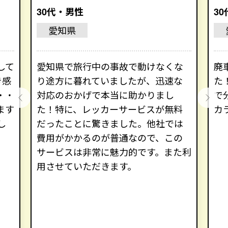
30代・男性
3
愛知県
して
愛知県で旅行中の事故で動けなくな
廃
き感
り途方に暮れていましたが、迅速な
た
・・
対応のおかげで本当に助かりまし
で
ます
た！特に、レッカーサービスが無料
カ
し
だったことに驚きました。他社では
費用がかかるのが普通なので、この
サービスは非常に魅力的です。また利
用させていただきます。