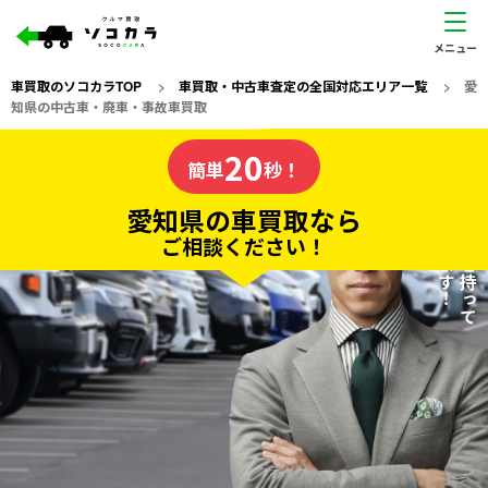
車買取のソコカラTOP
>
車買取・中古車査定の全国対応エリア一覧
>
愛
知県の中古車・廃車・事故車買取
愛知県
20
私たちが責任を持って
の車買取なら
簡単
秒！
査定いたします！
ソコカラの
愛知県の車買取なら
ご相談ください！
20
入力完了！
秒で
無料で
カンタンWeb査定
電話か出張か、高い方の査定を提案。
高価買取!
だから
ご依頼いただいたお車を丁寧に査定いたします