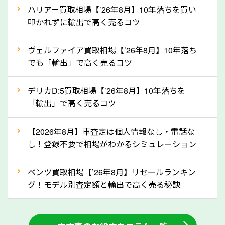
上記の情報を正確にお伝えいただくことで、正確な査
ハリアー買取相場【’26年8月】10年落ちを買い
定を行い高価買取価格をつけやすくなります。
叩かれずに輸出で高く売るコツ
②自動車税の還付金は早く売るほど多く返
ヴェルファイア買取相場【’26年8月】10年落ち
ってきます！
でも「輸出」で高く売るコツ
自動車税の還付金は、先に年払いしていた自動車税が
月割りで返還されるものです。ですから、自動車税の
デリカD:5買取相場【’26年8月】10年落ちを
「輸出」で高く売るコツ
還付金は早めに売却するほど多く還付されます。不要
な車は早めに廃車手続きをしたほうが良いでしょう。
【2026年8月】車査定は個人情報なし・電話な
し！登録不要で相場がわかるシミュレーション
③自動車税の還付金の扱いについて確認し
ましょう！
ベンツ買取相場【’26年8月】リセールランキン
車を廃車にすると、自動車税の還付金を受け取ること
グ！モデル別査定額と輸出で高く売る秘訣
ができる場合があります。廃車買取業者の中には、還
付金をお客様に返還しない業者もあります。廃車査定