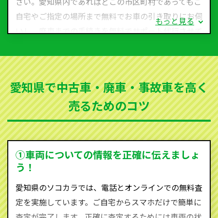
さい。愛知県内であればどこの市区町村であってもご
自宅やご指定の場所まで無料でお車の引き取りにお伺
もっと見る
いし、廃車までの手続きを無料でサポート代行させて
いただきます。古くなった車・廃車・事故車・故障車
など動かない車、水害車、不動車、乗らなくなってし
まった車、車検が切れて動かすことができない車でも
愛知県で中古車・廃車・事故車を高く
買取可能です。
売るためのコツ
ソコカラは世界１１０か国に独自の販売ネットワーク
を持ち、国内に自社物流網、自社ヤードをもっている
ため、中間マージンがかかりません。だから高価買取
を実現し、お客様に利益を還元することができるので
①車両についての情報を正確に伝えましょ
す。
う！
愛知県にお住まいであれば、まずはお気軽に（0120-
愛知県のソコカラでは、電話とオンラインでの無料査
590-870）までお問い合わせ下さい。
定を実施しています。ご自宅からスマホだけで簡単に
査定・ご相談・見積もりはすべて無料で行います。安
査定が完了します。正確に査定するためには車両の状