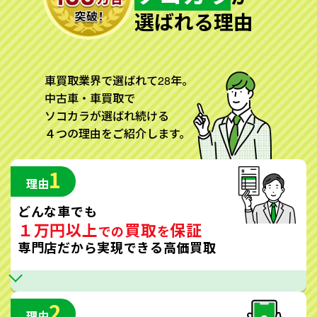
選ばれる理由
車買取業界で選ばれて28年。
中古車・車買取で
ソコカラが選ばれ続ける
４つの理由をご紹介します。
1
理由
どんな車でも
１万円以上
買取
保証
での
を
専門店だから実現できる高価買取
2
理由