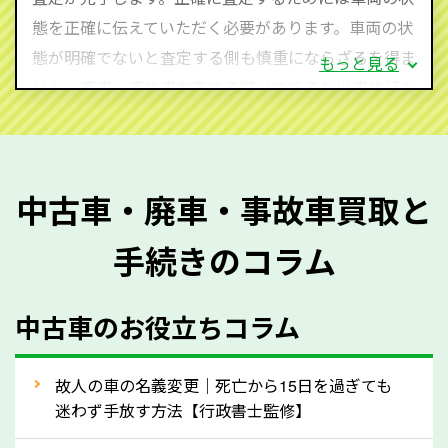
心してお問い合わせください。
態を正確に伝えていただく必要があります。車両の状
態が明確でないと査定する側も慎重にならざるを得ま
もっと見る
せん。廃車・事故車査定する際はできるだけ車検証を
ご準備ください。車検証があることで車両状態や年式
を正確に把握し、査定することができるため、査定価
格が上がりやすくなります。廃車・事故車査定の際に
中古車・廃車・事故車買取と
質問させていただく内容は以下の通りとなります。
手続きのコラム
メーカー／車種
年式
中古車のお役立ちコラム
型式／グレード
走行距離（例：約〇万キロ）
車検の満了日
故人の車の名義変更｜死亡から15日を過ぎても
迷わず手放す方法【行政書士監修】
内装や外装の状態