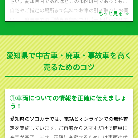
さい。愛知県内であればどこの市区町村であってもご
自宅やご指定の場所まで無料でお車の引き取りにお伺
もっと見る
いし、廃車までの手続きを無料でサポート代行させて
いただきます。古くなった車・廃車・事故車・故障車
など動かない車、水害車、不動車、乗らなくなってし
まった車、車検が切れて動かすことができない車でも
愛知県で中古車・廃車・事故車を高く
買取可能です。
売るためのコツ
ソコカラは世界１１０か国に独自の販売ネットワーク
を持ち、国内に自社物流網、自社ヤードをもっている
ため、中間マージンがかかりません。だから高価買取
を実現し、お客様に利益を還元することができるので
①車両についての情報を正確に伝えましょ
す。
う！
愛知県にお住まいであれば、まずはお気軽に（0120-
愛知県のソコカラでは、電話とオンラインでの無料査
590-870）までお問い合わせ下さい。
定を実施しています。ご自宅からスマホだけで簡単に
査定・ご相談・見積もりはすべて無料で行います。安
査定が完了します。正確に査定するためには車両の状