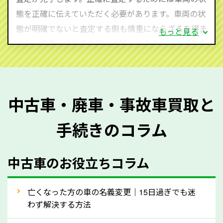
心してお問い合わせください。
態を正確に伝えていただく必要があります。車両の状
態が明確でないと査定する側も慎重にならざるを得ま
もっと見る
せん。廃車・事故車査定する際はできるだけ車検証を
ご準備ください。車検証があることで車両状態や年式
を正確に把握し、査定することができるため、査定価
格が上がりやすくなります。廃車・事故車査定の際に
中古車・廃車・事故車買取と
質問させていただく内容は以下の通りとなります。
手続きのコラム
メーカー／車種
年式
中古車のお役立ちコラム
型式／グレード
走行距離（例：約〇万キロ）
車検の満了日
亡くなった方の車の名義変更｜15日過ぎでも迷
わず解決する方法
内装や外装の状態