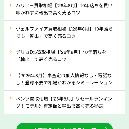
上記の情報を正確にお伝えいただくことで、正確な査
ハリアー買取相場【’26年8月】10年落ちを買い
定を行い高価買取価格をつけやすくなります。
叩かれずに輸出で高く売るコツ
②自動車税の還付金は早く売るほど多く返
ヴェルファイア買取相場【’26年8月】10年落ち
ってきます！
でも「輸出」で高く売るコツ
自動車税の還付金は、先に年払いしていた自動車税が
月割りで返還されるものです。ですから、自動車税の
デリカD:5買取相場【’26年8月】10年落ちを
「輸出」で高く売るコツ
還付金は早めに売却するほど多く還付されます。不要
な車は早めに廃車手続きをしたほうが良いでしょう。
【2026年8月】車査定は個人情報なし・電話な
し！登録不要で相場がわかるシミュレーション
③自動車税の還付金の扱いについて確認し
ましょう！
ベンツ買取相場【’26年8月】リセールランキン
車を廃車にすると、自動車税の還付金を受け取ること
グ！モデル別査定額と輸出で高く売る秘訣
ができる場合があります。廃車買取業者の中には、還
付金をお客様に返還しない業者もあります。廃車査定