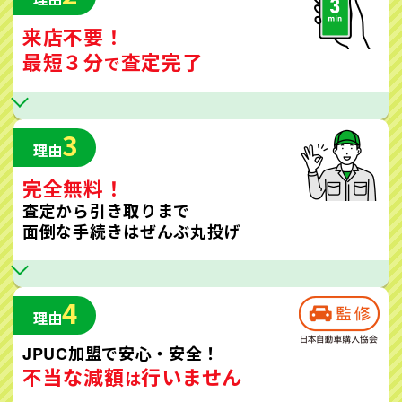
来店不要！
最短３分
査定完了
で
3
理由
完全無料！
査定から引き取りまで
面倒な手続きはぜんぶ丸投げ
4
理由
JPUC加盟で安心・安全！
不当な減額
行いません
は