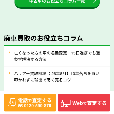
中古車のお役立ちコラム一覧
をする際には、自動車税の還付金の返還があるかどう
かを確認するようにしてください。愛知県のソコカラ
では、自動車税の還付金をお客様に返還しております
のでご安心ください。
④人気の車種は廃車でも高価買取が可能！
廃車買取のお役立ちコラム
人気の車種は廃車の状態でも、高価買取が可能です。
特にスポーツカー・トラックのほか、海外で人気の国
亡くなった方の車の名義変更｜15日過ぎでも迷
産車は高く買取が可能です。「廃車＝買取できない」
わず解決する方法
というイメージがありますが、愛知県の「ソコカラ」
なら廃車の車も適正価格で買取できます。他社で買取
ハリアー買取相場【’26年8月】10年落ちを買い
拒否となった車も価格がつく可能性があるので、諦め
叩かれずに輸出で高く売るコツ
ずに愛知県の「ソコカラ」にご相談ください。古い車
ヴェルファイア買取相場【’26年8月】10年落ち
でも高価買取が可能なケースは珍しくないため、まず
でも「輸出」で高く売るコツ
はWebで簡単にできる無料査定をお試しください。
実際の買取実績を、車のメーカーや状態ごとに「買取