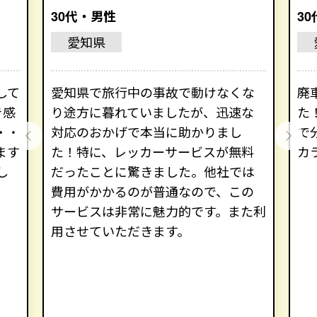
30代・男性
3
愛知県
して
愛知県で旅行中の事故で動けなくな
廃
き感
り途方に暮れていましたが、迅速な
た
・・
対応のおかげで本当に助かりまし
で
ます
た！特に、レッカーサービスが無料
カ
し
だったことに驚きました。他社では
費用がかかるのが普通なので、この
サービスは非常に魅力的です。また利
用させていただきます。