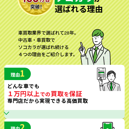
選ばれる理由
車買取業界で選ばれて28年。
中古車・車買取で
ソコカラが選ばれ続ける
４つの理由をご紹介します。
1
理由
どんな車でも
１万円以上
買取
保証
での
を
専門店だから実現できる高価買取
2
理由