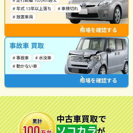
# 走行距離 10万km超え
# 年式 13年以上落ち
# 車検切れ
# 放置車両
相場を確認する
事故車 買取
# 事故車
# 水没車
# 動かない車
相場を確認する
中古車買取で
ソコカラ
が