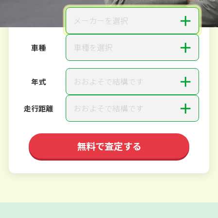
＋
メーカーを選択
メーカー
＋
車種を選択
車種
＋
おおよそで結構です
年式
＋
おおよそで結構です
走行距離
無料で査定する