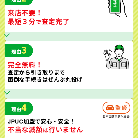
来店不要！
最短３分
査定完了
で
3
理由
完全無料！
査定から引き取りまで
面倒な手続きはぜんぶ丸投げ
4
理由
JPUC加盟で安心・安全！
不当な減額
行いません
は