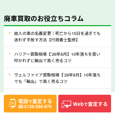
のでご安心ください。
④人気の車種は廃車でも高価買取が可能！
廃車買取のお役立ちコラム
人気の車種は廃車の状態でも、高価買取が可能です。
特にスポーツカー・トラックのほか、海外で人気の国
故人の車の名義変更｜死亡から15日を過ぎても
産車は高く買取が可能です。「廃車＝買取できない」
迷わず手放す方法【行政書士監修】
というイメージがありますが、岐阜県の「ソコカラ」
なら廃車の車も適正価格で買取できます。他社で買取
ハリアー買取相場【’26年8月】10年落ちを買い
拒否となった車も価格がつく可能性があるので、諦め
叩かれずに輸出で高く売るコツ
ずに岐阜県の「ソコカラ」にご相談ください。古い車
ヴェルファイア買取相場【’26年8月】10年落ち
でも高価買取が可能なケースは珍しくないため、まず
でも「輸出」で高く売るコツ
はWebで簡単にできる無料査定をお試しください。
実際の買取実績を、車のメーカーや状態ごとに「買取
デリカD:5買取相場【’26年8月】10年落ちを
実績」で確認できます。
「輸出」で高く売るコツ
⑤車内の簡単な清掃で買取価格アップも！