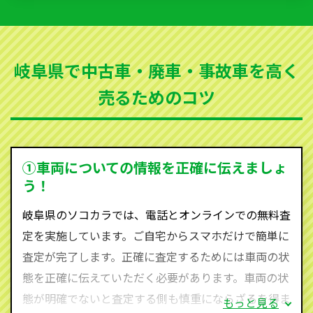
いただきます。古くなった車・廃車・事故車・故障車
など動かない車、水害車、不動車、乗らなくなってし
まった車、車検が切れて動かすことができない車でも
岐阜県で中古車・廃車・事故車を高く
買取可能です。
売るためのコツ
ソコカラは世界１１０か国に独自の販売ネットワーク
を持ち、国内に自社物流網、自社ヤードをもっている
ため、中間マージンがかかりません。だから高価買取
を実現し、お客様に利益を還元することができるので
①車両についての情報を正確に伝えましょ
す。
う！
岐阜県にお住まいであれば、まずはお気軽に（0120-
岐阜県のソコカラでは、電話とオンラインでの無料査
590-870）までお問い合わせ下さい。
定を実施しています。ご自宅からスマホだけで簡単に
査定・ご相談・見積もりはすべて無料で行います。安
査定が完了します。正確に査定するためには車両の状
心してお問い合わせください。
態を正確に伝えていただく必要があります。車両の状
態が明確でないと査定する側も慎重にならざるを得ま
もっと見る