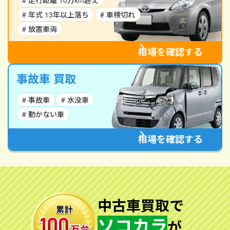
# 走行距離 10万km超え
# 年式 13年以上落ち
# 車検切れ
# 放置車両
相場を確認する
事故車 買取
# 事故車
# 水没車
# 動かない車
相場を確認する
中古車買取で
ソコカラ
が