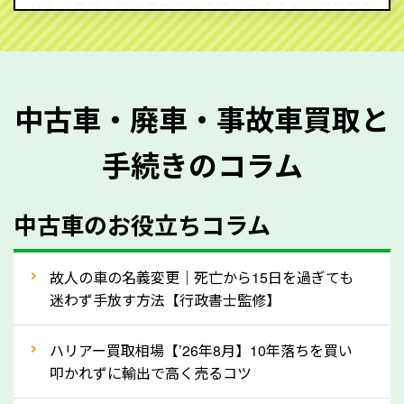
せん。廃車・事故車査定する際はできるだけ車検証を
ご準備ください。車検証があることで車両状態や年式
を正確に把握し、査定することができるため、査定価
格が上がりやすくなります。廃車・事故車査定の際に
中古車・廃車・事故車買取と
質問させていただく内容は以下の通りとなります。
手続きのコラム
メーカー／車種
年式
中古車のお役立ちコラム
型式／グレード
走行距離（例：約〇万キロ）
車検の満了日
故人の車の名義変更｜死亡から15日を過ぎても
迷わず手放す方法【行政書士監修】
内装や外装の状態
上記の情報を正確にお伝えいただくことで、正確な査
ハリアー買取相場【’26年8月】10年落ちを買い
定を行い高価買取価格をつけやすくなります。
叩かれずに輸出で高く売るコツ