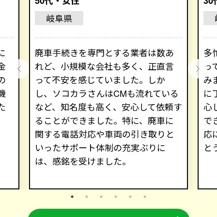
50代・女性
3
岐阜県
に
廃車手続きを専門とする業者は数あ
多
金
れど、小規模な会社も多く、正直言
っ
の
って不安を感じていました。しか
み
機
し、ソコカラさんはCMも流れている
に
た
など、知名度も高く、安心して依頼す
心
ることができました。特に、廃車に
で
関する電話対応や車両の引き取りと
応
いったサポート体制の充実ぶりに
と
は、感銘を受けました。