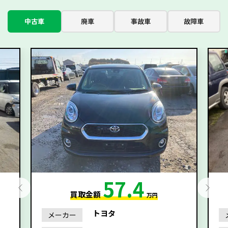
中古車
廃車
事故車
故障車
57.4
買取金額
万円
トヨタ
メーカー