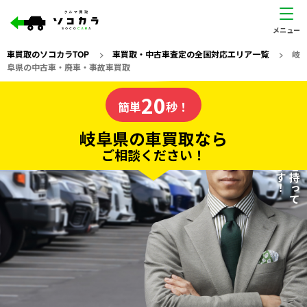
車買取のソコカラTOP
>
車買取・中古車査定の全国対応エリア一覧
>
岐
阜県の中古車・廃車・事故車買取
岐阜県
20
私たちが責任を持って
の車買取なら
簡単
秒！
査定いたします！
ソコカラの
岐阜県の車買取なら
ご相談ください！
20
入力完了！
秒で
無料で
カンタンWeb査定
電話か出張か、高い方の査定を提案。
高価買取!
だから
ご依頼いただいたお車を丁寧に査定いたします