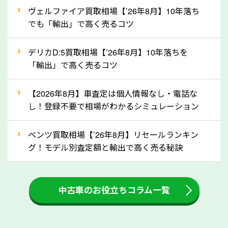
②自動車税の還付金は早く売るほど多く返
ヴェルファイア買取相場【’26年8月】10年落ち
ってきます！
でも「輸出」で高く売るコツ
自動車税の還付金は、先に年払いしていた自動車税が
月割りで返還されるものです。ですから、自動車税の
デリカD:5買取相場【’26年8月】10年落ちを
「輸出」で高く売るコツ
還付金は早めに売却するほど多く還付されます。不要
な車は早めに廃車手続きをしたほうが良いでしょう。
【2026年8月】車査定は個人情報なし・電話な
し！登録不要で相場がわかるシミュレーション
③自動車税の還付金の扱いについて確認し
ましょう！
ベンツ買取相場【’26年8月】リセールランキン
車を廃車にすると、自動車税の還付金を受け取ること
グ！モデル別査定額と輸出で高く売る秘訣
ができる場合があります。廃車買取業者の中には、還
付金をお客様に返還しない業者もあります。廃車査定
中古車のお役立ちコラム一覧
をする際には、自動車税の還付金の返還があるかどう
かを確認するようにしてください。岐阜県のソコカラ
では、自動車税の還付金をお客様に返還しております