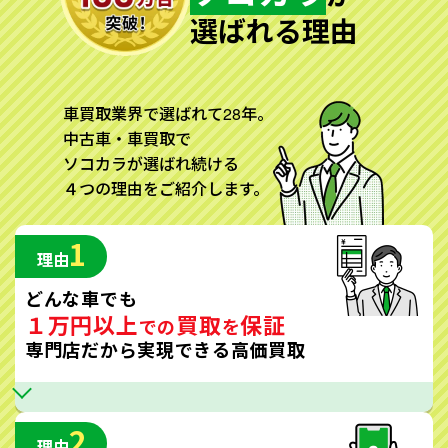
選ばれる理由
車買取業界で選ばれて28年。
中古車・車買取で
ソコカラが選ばれ続ける
４つの理由をご紹介します。
1
理由
どんな車でも
１万円以上
買取
保証
での
を
専門店だから実現できる高価買取
2
理由