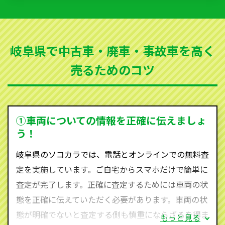
いただきます。古くなった車・廃車・事故車・故障車
など動かない車、水害車、不動車、乗らなくなってし
まった車、車検が切れて動かすことができない車でも
岐阜県で中古車・廃車・事故車を高く
買取可能です。
売るためのコツ
ソコカラは世界１１０か国に独自の販売ネットワーク
を持ち、国内に自社物流網、自社ヤードをもっている
ため、中間マージンがかかりません。だから高価買取
を実現し、お客様に利益を還元することができるので
①車両についての情報を正確に伝えましょ
す。
う！
岐阜県にお住まいであれば、まずはお気軽に（0120-
岐阜県のソコカラでは、電話とオンラインでの無料査
590-870）までお問い合わせ下さい。
定を実施しています。ご自宅からスマホだけで簡単に
査定・ご相談・見積もりはすべて無料で行います。安
査定が完了します。正確に査定するためには車両の状
心してお問い合わせください。
態を正確に伝えていただく必要があります。車両の状
態が明確でないと査定する側も慎重にならざるを得ま
もっと見る