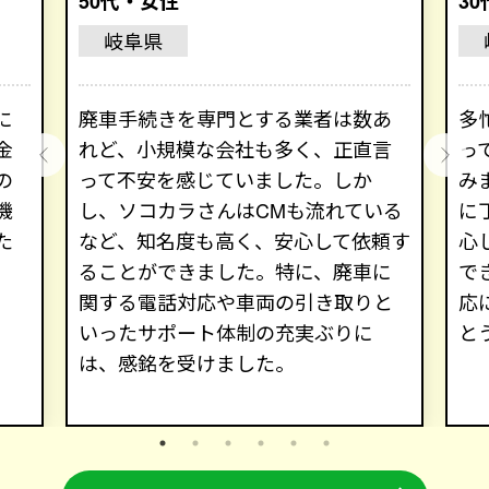
50代・女性
3
岐阜県
に
廃車手続きを専門とする業者は数あ
多
金
れど、小規模な会社も多く、正直言
っ
の
って不安を感じていました。しか
み
機
し、ソコカラさんはCMも流れている
に
た
など、知名度も高く、安心して依頼す
心
ることができました。特に、廃車に
で
関する電話対応や車両の引き取りと
応
いったサポート体制の充実ぶりに
と
は、感銘を受けました。