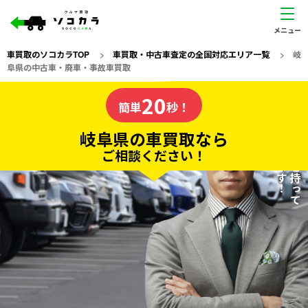
車買取のソコカラTOP
>
車買取・中古車査定の全国対応エリア一覧
>
岐
阜県の中古車・廃車・事故車買取
岐阜県
20
私たちが責任を持って
の車買取なら
簡単
秒！
査定いたします！
ソコカラの
岐阜県の車買取なら
ご相談ください！
20
入力完了！
秒で
無料で
カンタンWeb査定
電話か出張か、高い方の査定を提案。
高価買取!
だから
ご依頼いただいたお車を丁寧に査定いたします