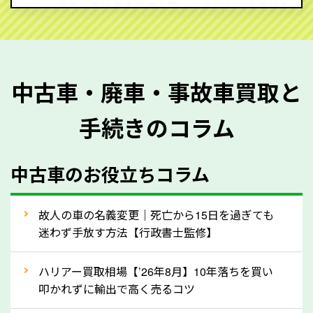
せん。廃車・事故車査定する際はできるだけ車検証を
ご準備ください。車検証があることで車両状態や年式
を正確に把握し、査定することができるため、査定価
格が上がりやすくなります。廃車・事故車査定の際に
中古車・廃車・事故車買取と
質問させていただく内容は以下の通りとなります。
手続きのコラム
メーカー／車種
年式
中古車のお役立ちコラム
型式／グレード
走行距離（例：約〇万キロ）
車検の満了日
故人の車の名義変更｜死亡から15日を過ぎても
迷わず手放す方法【行政書士監修】
内装や外装の状態
上記の情報を正確にお伝えいただくことで、正確な査
ハリアー買取相場【’26年8月】10年落ちを買い
定を行い高価買取価格をつけやすくなります。
叩かれずに輸出で高く売るコツ