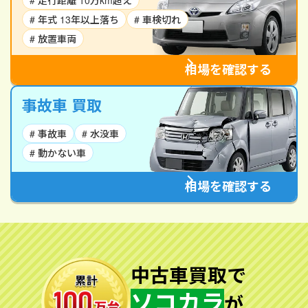
# 走行距離 10万km超え
# 年式 13年以上落ち
# 車検切れ
# 放置車両
相場を確認する
事故車 買取
# 事故車
# 水没車
# 動かない車
相場を確認する
中古車買取で
ソコカラ
が