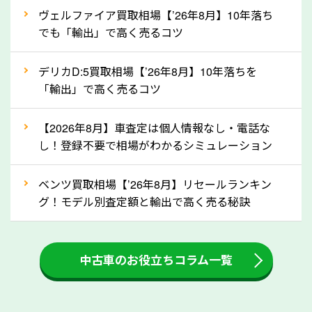
②自動車税の還付金は早く売るほど多く返
ヴェルファイア買取相場【’26年8月】10年落ち
ってきます！
でも「輸出」で高く売るコツ
自動車税の還付金は、先に年払いしていた自動車税が
月割りで返還されるものです。ですから、自動車税の
デリカD:5買取相場【’26年8月】10年落ちを
「輸出」で高く売るコツ
還付金は早めに売却するほど多く還付されます。不要
な車は早めに廃車手続きをしたほうが良いでしょう。
【2026年8月】車査定は個人情報なし・電話な
し！登録不要で相場がわかるシミュレーション
③自動車税の還付金の扱いについて確認し
ましょう！
ベンツ買取相場【’26年8月】リセールランキン
車を廃車にすると、自動車税の還付金を受け取ること
グ！モデル別査定額と輸出で高く売る秘訣
ができる場合があります。廃車買取業者の中には、還
付金をお客様に返還しない業者もあります。廃車査定
中古車のお役立ちコラム一覧
をする際には、自動車税の還付金の返還があるかどう
かを確認するようにしてください。岐阜県のソコカラ
では、自動車税の還付金をお客様に返還しております