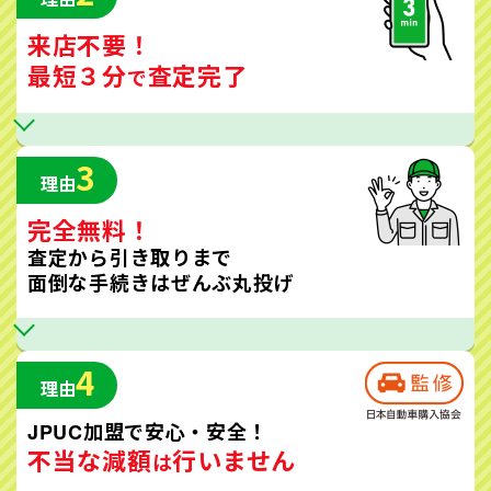
来店不要！
最短３分
査定完了
で
3
理由
完全無料！
査定から引き取りまで
面倒な手続きはぜんぶ丸投げ
4
理由
JPUC加盟で安心・安全！
不当な減額
行いません
は