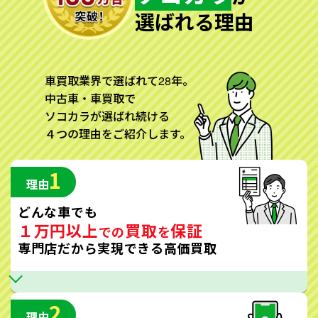
選ばれる理由
車買取業界で選ばれて28年。
中古車・車買取で
ソコカラが選ばれ続ける
４つの理由をご紹介します。
1
理由
どんな車でも
１万円以上
買取
保証
での
を
専門店だから実現できる高価買取
2
理由