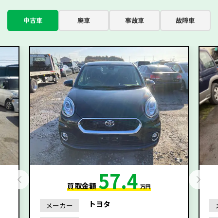
中古車
廃車
事故車
故障車
57.4
買取金額
万円
トヨタ
メーカー