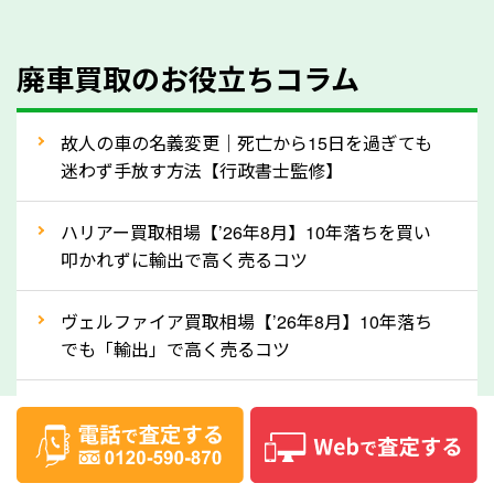
のでご安心ください。
④人気の車種は廃車でも高価買取が可能！
廃車買取のお役立ちコラム
人気の車種は廃車の状態でも、高価買取が可能です。
特にスポーツカー・トラックのほか、海外で人気の国
故人の車の名義変更｜死亡から15日を過ぎても
産車は高く買取が可能です。「廃車＝買取できない」
迷わず手放す方法【行政書士監修】
というイメージがありますが、岐阜県の「ソコカラ」
なら廃車の車も適正価格で買取できます。他社で買取
ハリアー買取相場【’26年8月】10年落ちを買い
拒否となった車も価格がつく可能性があるので、諦め
叩かれずに輸出で高く売るコツ
ずに岐阜県の「ソコカラ」にご相談ください。古い車
ヴェルファイア買取相場【’26年8月】10年落ち
でも高価買取が可能なケースは珍しくないため、まず
でも「輸出」で高く売るコツ
はWebで簡単にできる無料査定をお試しください。
実際の買取実績を、車のメーカーや状態ごとに「買取
デリカD:5買取相場【’26年8月】10年落ちを
実績」で確認できます。
「輸出」で高く売るコツ
⑤車内の簡単な清掃で買取価格アップも！