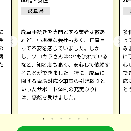
50代・女性
3
岐阜県
に
廃車手続きを専門とする業者は数あ
多
金
れど、小規模な会社も多く、正直言
っ
の
って不安を感じていました。しか
み
機
し、ソコカラさんはCMも流れている
に
た
など、知名度も高く、安心して依頼す
心
ることができました。特に、廃車に
で
関する電話対応や車両の引き取りと
応
いったサポート体制の充実ぶりに
と
は、感銘を受けました。