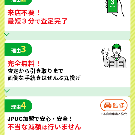
来店不要！
最短３分
査定完了
で
3
理由
完全無料！
査定から引き取りまで
面倒な手続きはぜんぶ丸投げ
4
理由
JPUC加盟で安心・安全！
不当な減額
行いません
は