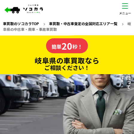
車買取のソコカラTOP
>
車買取・中古車査定の全国対応エリア一覧
>
岐
阜県の中古車・廃車・事故車買取
岐阜県
20
私たちが責任を持って
の車買取なら
簡単
秒！
査定いたします！
ソコカラの
岐阜県の車買取なら
ご相談ください！
20
入力完了！
秒で
無料で
カンタンWeb査定
電話か出張か、高い方の査定を提案。
高価買取!
だから
ご依頼いただいたお車を丁寧に査定いたします