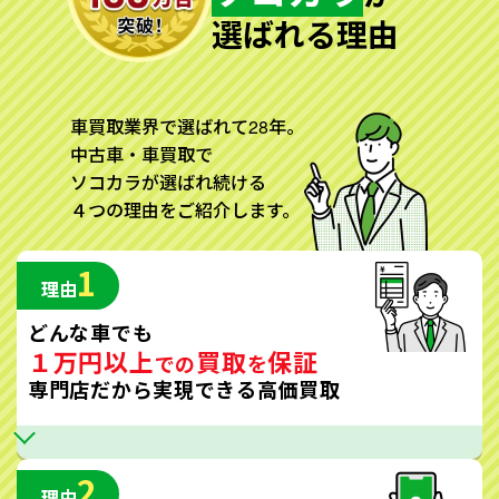
選ばれる理由
車買取業界で選ばれて28年。
中古車・車買取で
ソコカラが選ばれ続ける
４つの理由をご紹介します。
1
理由
どんな車でも
１万円以上
買取
保証
での
を
専門店だから実現できる高価買取
2
理由