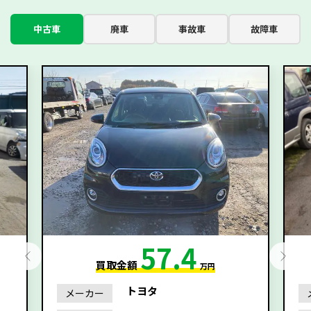
中古車
廃車
事故車
故障車
57.4
買取金額
万円
トヨタ
メーカー