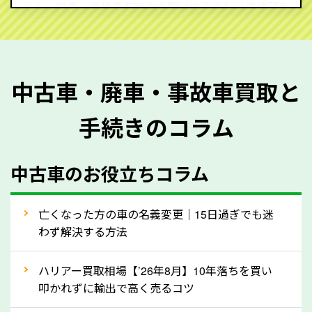
せん。廃車・事故車査定する際はできるだけ車検証を
ご準備ください。車検証があることで車両状態や年式
を正確に把握し、査定することができるため、査定価
格が上がりやすくなります。廃車・事故車査定の際に
中古車・廃車・事故車買取と
質問させていただく内容は以下の通りとなります。
手続きのコラム
メーカー／車種
年式
中古車のお役立ちコラム
型式／グレード
走行距離（例：約〇万キロ）
車検の満了日
亡くなった方の車の名義変更｜15日過ぎでも迷
わず解決する方法
内装や外装の状態
上記の情報を正確にお伝えいただくことで、正確な査
ハリアー買取相場【’26年8月】10年落ちを買い
定を行い高価買取価格をつけやすくなります。
叩かれずに輸出で高く売るコツ