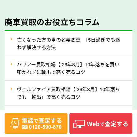
のでご安心ください。
④人気の車種は廃車でも高価買取が可能！
廃車買取のお役立ちコラム
人気の車種は廃車の状態でも、高価買取が可能です。
特にスポーツカー・トラックのほか、海外で人気の国
亡くなった方の車の名義変更｜15日過ぎでも迷
産車は高く買取が可能です。「廃車＝買取できない」
わず解決する方法
というイメージがありますが、岐阜県の「ソコカラ」
なら廃車の車も適正価格で買取できます。他社で買取
ハリアー買取相場【’26年8月】10年落ちを買い
拒否となった車も価格がつく可能性があるので、諦め
叩かれずに輸出で高く売るコツ
ずに岐阜県の「ソコカラ」にご相談ください。古い車
ヴェルファイア買取相場【’26年8月】10年落ち
でも高価買取が可能なケースは珍しくないため、まず
でも「輸出」で高く売るコツ
はWebで簡単にできる無料査定をお試しください。
実際の買取実績を、車のメーカーや状態ごとに「買取
デリカD:5買取相場【’26年8月】10年落ちを
実績」で確認できます。
「輸出」で高く売るコツ
⑤車内の簡単な清掃で買取価格アップも！