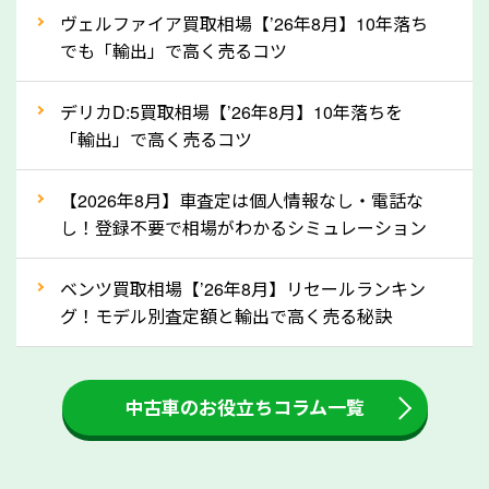
②自動車税の還付金は早く売るほど多く返
ヴェルファイア買取相場【’26年8月】10年落ち
ってきます！
でも「輸出」で高く売るコツ
自動車税の還付金は、先に年払いしていた自動車税が
月割りで返還されるものです。ですから、自動車税の
デリカD:5買取相場【’26年8月】10年落ちを
「輸出」で高く売るコツ
還付金は早めに売却するほど多く還付されます。不要
な車は早めに廃車手続きをしたほうが良いでしょう。
【2026年8月】車査定は個人情報なし・電話な
し！登録不要で相場がわかるシミュレーション
③自動車税の還付金の扱いについて確認し
ましょう！
ベンツ買取相場【’26年8月】リセールランキン
車を廃車にすると、自動車税の還付金を受け取ること
グ！モデル別査定額と輸出で高く売る秘訣
ができる場合があります。廃車買取業者の中には、還
付金をお客様に返還しない業者もあります。廃車査定
中古車のお役立ちコラム一覧
をする際には、自動車税の還付金の返還があるかどう
かを確認するようにしてください。岐阜県のソコカラ
では、自動車税の還付金をお客様に返還しております