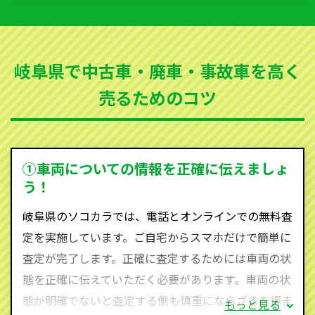
いただきます。古くなった車・廃車・事故車・故障車
など動かない車、水害車、不動車、乗らなくなってし
まった車、車検が切れて動かすことができない車でも
岐阜県で中古車・廃車・事故車を高く
買取可能です。
売るためのコツ
ソコカラは世界１１０か国に独自の販売ネットワーク
を持ち、国内に自社物流網、自社ヤードをもっている
ため、中間マージンがかかりません。だから高価買取
を実現し、お客様に利益を還元することができるので
①車両についての情報を正確に伝えましょ
す。
う！
岐阜県にお住まいであれば、まずはお気軽に（0120-
岐阜県のソコカラでは、電話とオンラインでの無料査
590-870）までお問い合わせ下さい。
定を実施しています。ご自宅からスマホだけで簡単に
査定・ご相談・見積もりはすべて無料で行います。安
査定が完了します。正確に査定するためには車両の状
心してお問い合わせください。
態を正確に伝えていただく必要があります。車両の状
態が明確でないと査定する側も慎重にならざるを得ま
もっと見る