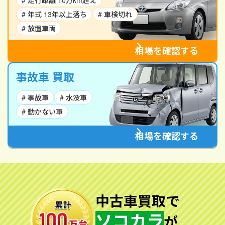
# 走行距離 10万km超え
# 年式 13年以上落ち
# 車検切れ
# 放置車両
相場を確認する
事故車 買取
# 事故車
# 水没車
# 動かない車
相場を確認する
中古車買取で
ソコカラ
が