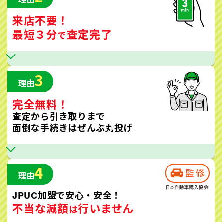
来店不要！
最短３分
査定完了
で
3
理由
完全無料！
査定から引き取りまで
面倒な手続きはぜんぶ丸投げ
4
理由
JPUC加盟で安心・安全！
不当な減額
行いません
は