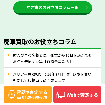
付金をお客様に返還しない業者もあります。廃車査定
中古車のお役立ちコラム一覧
をする際には、自動車税の還付金の返還があるかどう
かを確認するようにしてください。宮城県のソコカラ
では、自動車税の還付金をお客様に返還しております
のでご安心ください。
④人気の車種は廃車でも高価買取が可能！
廃車買取のお役立ちコラム
人気の車種は廃車の状態でも、高価買取が可能です。
特にスポーツカー・トラックのほか、海外で人気の国
故人の車の名義変更｜死亡から15日を過ぎても
産車は高く買取が可能です。「廃車＝買取できない」
迷わず手放す方法【行政書士監修】
というイメージがありますが、宮城県の「ソコカラ」
なら廃車の車も適正価格で買取できます。他社で買取
ハリアー買取相場【’26年8月】10年落ちを買い
拒否となった車も価格がつく可能性があるので、諦め
叩かれずに輸出で高く売るコツ
ずに宮城県の「ソコカラ」にご相談ください。古い車
ヴェルファイア買取相場【’26年8月】10年落ち
でも高価買取が可能なケースは珍しくないため、まず
でも「輸出」で高く売るコツ
はWebで簡単にできる無料査定をお試しください。