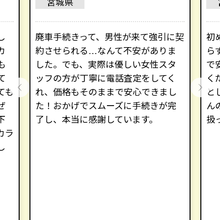
宮城県
し
廃車手続きって、男性が来て強引に契
初
カ
約させられる…なんて不安がありま
ら
も
した。でも、実際は優しい女性スタ
で
て
ッフの方が丁寧に電話査定をしてく
く
ても
れ、価格もそのままで安心できまし
と
ぜ
た！おかげでスムーズに手続きが完
ん
下
了し、本当に感謝しています。
扱
カラ
し