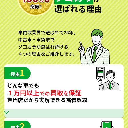
選ばれる理由
車買取業界で選ばれて28年。
中古車・車買取で
ソコカラが選ばれ続ける
４つの理由をご紹介します。
1
理由
どんな車でも
１万円以上
買取
保証
での
を
専門店だから実現できる高価買取
2
理由