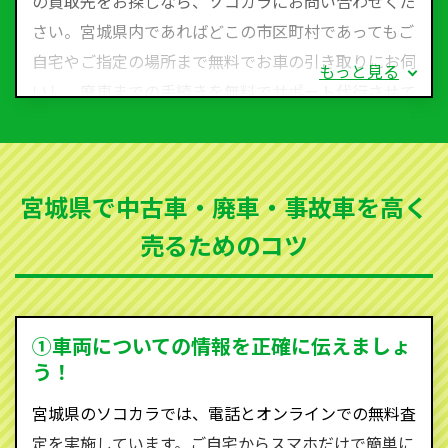
の買取先をお探しなら、ソコカラにお問い合わせくだ
さい。宮城県内であればどこの市区町村であってもご
自宅やご指定の場所まで無料でお車の引き取りにお伺
もっと見る
いし、廃車までの手続きを無料でサポート代行させて
いただきます。古くなった車・廃車・事故車・故障車
など動かない車、水害車、不動車、乗らなくなってし
まった車、車検が切れて動かすことができない車でも
宮城県で中古車・廃車・事故車を高く
買取可能です。
売るためのコツ
ソコカラは世界１１０か国に独自の販売ネットワーク
を持ち、国内に自社物流網、自社ヤードをもっている
ため、中間マージンがかかりません。だから高価買取
を実現し、お客様に利益を還元することができるので
①車両についての情報を正確に伝えましょ
す。
う！
宮城県にお住まいであれば、まずはお気軽に（0120-
宮城県のソコカラでは、電話とオンラインでの無料査
590-870）までお問い合わせ下さい。
定を実施しています。ご自宅からスマホだけで簡単に