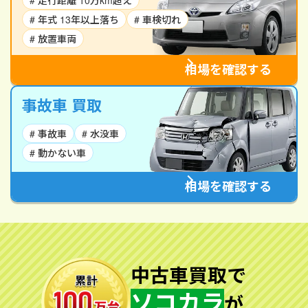
# 走行距離 10万km超え
# 年式 13年以上落ち
# 車検切れ
# 放置車両
相場を確認する
事故車 買取
# 事故車
# 水没車
# 動かない車
相場を確認する
中古車買取で
ソコカラ
が