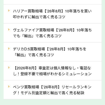
上記の情報を正確にお伝えいただくことで、正確な査
ハリアー買取相場【’26年8月】10年落ちを買い
定を行い高価買取価格をつけやすくなります。
叩かれずに輸出で高く売るコツ
②自動車税の還付金は早く売るほど多く返
ヴェルファイア買取相場【’26年8月】10年落ち
ってきます！
でも「輸出」で高く売るコツ
自動車税の還付金は、先に年払いしていた自動車税が
月割りで返還されるものです。ですから、自動車税の
デリカD:5買取相場【’26年8月】10年落ちを
「輸出」で高く売るコツ
還付金は早めに売却するほど多く還付されます。不要
な車は早めに廃車手続きをしたほうが良いでしょう。
【2026年8月】車査定は個人情報なし・電話な
し！登録不要で相場がわかるシミュレーション
③自動車税の還付金の扱いについて確認し
ましょう！
ベンツ買取相場【’26年8月】リセールランキン
車を廃車にすると、自動車税の還付金を受け取ること
グ！モデル別査定額と輸出で高く売る秘訣
ができる場合があります。廃車買取業者の中には、還