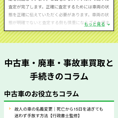
査定・ご相談・見積もりはすべて無料で行います。安
査定が完了します。正確に査定するためには車両の状
心してお問い合わせください。
態を正確に伝えていただく必要があります。車両の状
態が明確でないと査定する側も慎重にならざるを得ま
もっと見る
せん。廃車・事故車査定する際はできるだけ車検証を
ご準備ください。車検証があることで車両状態や年式
を正確に把握し、査定することができるため、査定価
格が上がりやすくなります。廃車・事故車査定の際に
中古車・廃車・事故車買取と
質問させていただく内容は以下の通りとなります。
手続きのコラム
メーカー／車種
年式
中古車のお役立ちコラム
型式／グレード
走行距離（例：約〇万キロ）
車検の満了日
故人の車の名義変更｜死亡から15日を過ぎても
迷わず手放す方法【行政書士監修】
内装や外装の状態