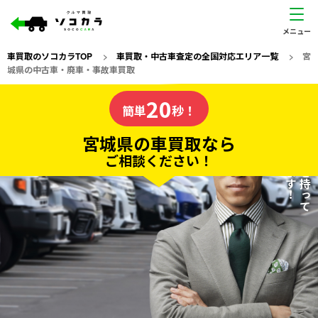
車買取のソコカラTOP
>
車買取・中古車査定の全国対応エリア一覧
>
宮
城県の中古車・廃車・事故車買取
宮城県
20
私たちが責任を持って
の車買取なら
簡単
秒！
査定いたします！
ソコカラの
宮城県の車買取なら
ご相談ください！
20
入力完了！
秒で
無料で
カンタンWeb査定
電話か出張か、高い方の査定を提案。
高価買取!
だから
ご依頼いただいたお車を丁寧に査定いたします