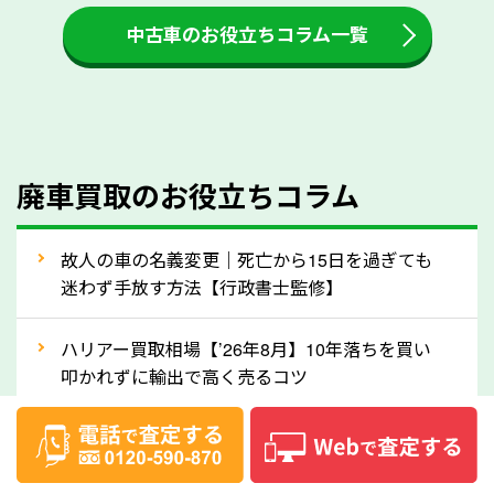
付金をお客様に返還しない業者もあります。廃車査定
中古車のお役立ちコラム一覧
をする際には、自動車税の還付金の返還があるかどう
かを確認するようにしてください。宮城県のソコカラ
では、自動車税の還付金をお客様に返還しております
のでご安心ください。
④人気の車種は廃車でも高価買取が可能！
廃車買取のお役立ちコラム
人気の車種は廃車の状態でも、高価買取が可能です。
特にスポーツカー・トラックのほか、海外で人気の国
故人の車の名義変更｜死亡から15日を過ぎても
産車は高く買取が可能です。「廃車＝買取できない」
迷わず手放す方法【行政書士監修】
というイメージがありますが、宮城県の「ソコカラ」
なら廃車の車も適正価格で買取できます。他社で買取
ハリアー買取相場【’26年8月】10年落ちを買い
拒否となった車も価格がつく可能性があるので、諦め
叩かれずに輸出で高く売るコツ
ずに宮城県の「ソコカラ」にご相談ください。古い車
ヴェルファイア買取相場【’26年8月】10年落ち
でも高価買取が可能なケースは珍しくないため、まず
でも「輸出」で高く売るコツ
はWebで簡単にできる無料査定をお試しください。