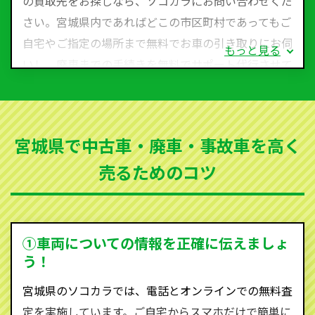
の買取先をお探しなら、ソコカラにお問い合わせくだ
さい。宮城県内であればどこの市区町村であってもご
自宅やご指定の場所まで無料でお車の引き取りにお伺
もっと見る
いし、廃車までの手続きを無料でサポート代行させて
いただきます。古くなった車・廃車・事故車・故障車
など動かない車、水害車、不動車、乗らなくなってし
まった車、車検が切れて動かすことができない車でも
宮城県で中古車・廃車・事故車を高く
買取可能です。
売るためのコツ
ソコカラは世界１１０か国に独自の販売ネットワーク
を持ち、国内に自社物流網、自社ヤードをもっている
ため、中間マージンがかかりません。だから高価買取
を実現し、お客様に利益を還元することができるので
①車両についての情報を正確に伝えましょ
す。
う！
宮城県にお住まいであれば、まずはお気軽に（0120-
宮城県のソコカラでは、電話とオンラインでの無料査
590-870）までお問い合わせ下さい。
定を実施しています。ご自宅からスマホだけで簡単に