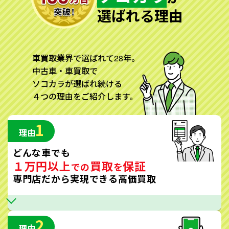
選ばれる理由
車買取業界で選ばれて28年。
中古車・車買取で
ソコカラが選ばれ続ける
４つの理由をご紹介します。
1
理由
どんな車でも
１万円以上
買取
保証
での
を
専門店だから実現できる高価買取
2
理由