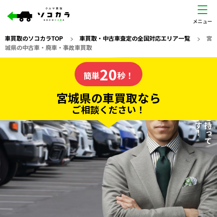
車買取のソコカラTOP
>
車買取・中古車査定の全国対応エリア一覧
>
宮
城県の中古車・廃車・事故車買取
宮城県
20
私たちが責任を持って
の車買取なら
簡単
秒！
査定いたします！
ソコカラの
宮城県の車買取なら
ご相談ください！
20
入力完了！
秒で
無料で
カンタンWeb査定
電話か出張か、高い方の査定を提案。
高価買取!
だから
ご依頼いただいたお車を丁寧に査定いたします