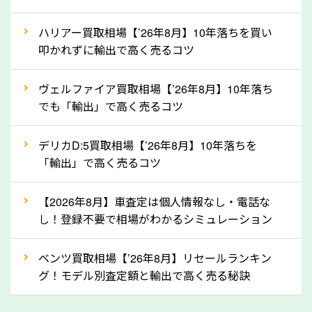
上記の情報を正確にお伝えいただくことで、正確な査
ハリアー買取相場【’26年8月】10年落ちを買い
定を行い高価買取価格をつけやすくなります。
叩かれずに輸出で高く売るコツ
②自動車税の還付金は早く売るほど多く返
ヴェルファイア買取相場【’26年8月】10年落ち
ってきます！
でも「輸出」で高く売るコツ
自動車税の還付金は、先に年払いしていた自動車税が
月割りで返還されるものです。ですから、自動車税の
デリカD:5買取相場【’26年8月】10年落ちを
「輸出」で高く売るコツ
還付金は早めに売却するほど多く還付されます。不要
な車は早めに廃車手続きをしたほうが良いでしょう。
【2026年8月】車査定は個人情報なし・電話な
し！登録不要で相場がわかるシミュレーション
③自動車税の還付金の扱いについて確認し
ましょう！
ベンツ買取相場【’26年8月】リセールランキン
車を廃車にすると、自動車税の還付金を受け取ること
グ！モデル別査定額と輸出で高く売る秘訣
ができる場合があります。廃車買取業者の中には、還