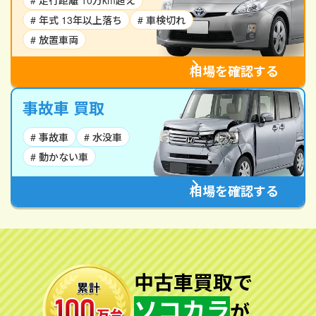
# 走行距離 10万km超え
# 年式 13年以上落ち
# 車検切れ
# 放置車両
相場を確認する
事故車 買取
# 事故車
# 水没車
# 動かない車
相場を確認する
中古車買取で
ソコカラ
が