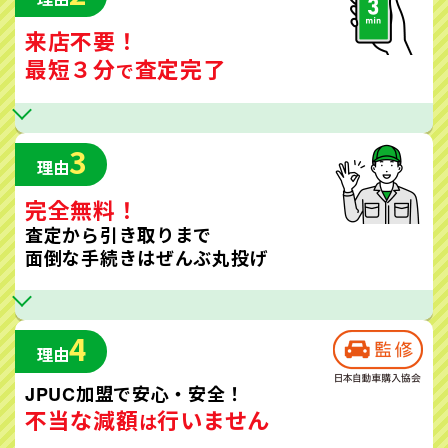
来店不要！
最短３分
査定完了
で
3
理由
完全無料！
査定から引き取りまで
面倒な手続きはぜんぶ丸投げ
4
理由
JPUC加盟で安心・安全！
不当な減額
行いません
は