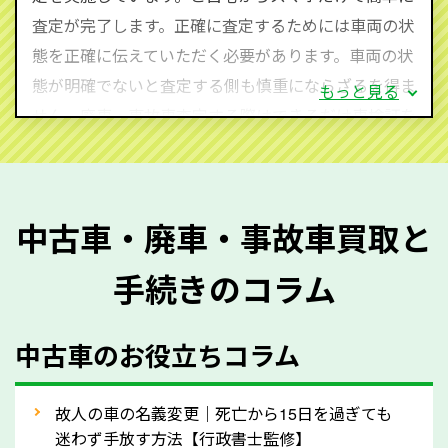
査定・ご相談・見積もりはすべて無料で行います。安
査定が完了します。正確に査定するためには車両の状
心してお問い合わせください。
態を正確に伝えていただく必要があります。車両の状
態が明確でないと査定する側も慎重にならざるを得ま
もっと見る
せん。廃車・事故車査定する際はできるだけ車検証を
ご準備ください。車検証があることで車両状態や年式
を正確に把握し、査定することができるため、査定価
格が上がりやすくなります。廃車・事故車査定の際に
中古車・廃車・事故車買取と
質問させていただく内容は以下の通りとなります。
手続きのコラム
メーカー／車種
年式
中古車のお役立ちコラム
型式／グレード
走行距離（例：約〇万キロ）
車検の満了日
故人の車の名義変更｜死亡から15日を過ぎても
迷わず手放す方法【行政書士監修】
内装や外装の状態