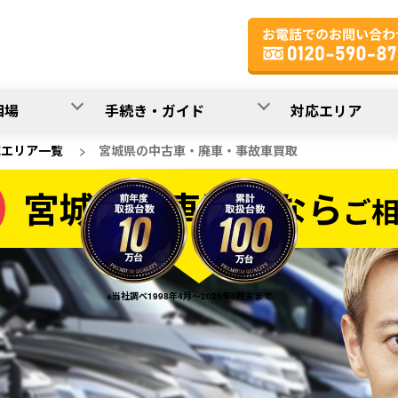
相場
手続き・ガイド
対応エリア
応エリア一覧
>
宮城県の中古車・廃車・事故車買取
宮城県の車買取なら
ご
なら
※当社調べ1998年4月～2025年3月末まで
20
入力完了！
秒で