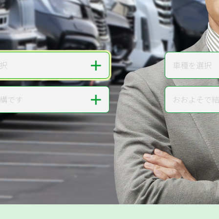
無料で
カンタンWeb査定
ご依頼いただいたお車を丁寧に査定いたします
＋
択
車種を選択
車種
＋
構です
おおよそで
走行距離
提案。
!
無料で査定する