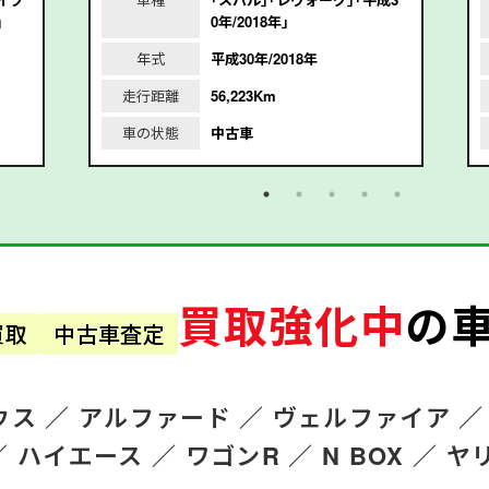
｣
0年/2018年｣
年式
平成30年/2018年
走行距離
56,223Km
車の状態
中古車
買取強化中
の
買取
中古車査定
ウス ／
アルファード
／
ヴェルファイア ／
／
ハイエース ／
ワゴンR
／
N BOX ／
ヤ