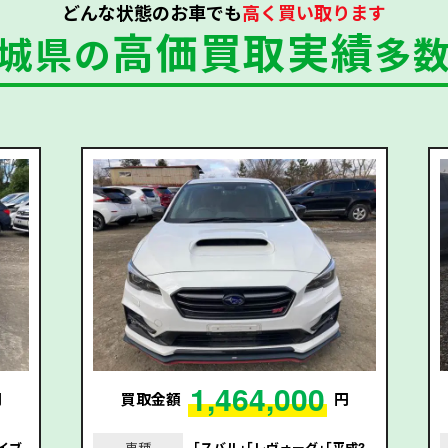
どんな状態のお車でも
高く買い取ります
高価買取実績
城県の
多
1,464,000
円
買取金額
円
イブ
車種
｢スバル｣｢レヴォーグ｣｢平成3