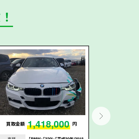
数！
1,418,000
買取金額
円
買取金額
車種
｢BMW｣｢320I｣｢平成30年/2018
車種