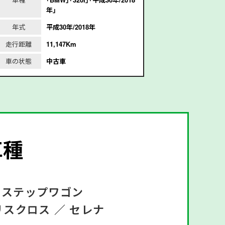
年｣
9
年式
平成30年/2018年
年式
走行距離
11,147Km
走行距離
5
車の状態
中古車
車の状態
車種
ステップワゴン
リスクロス ／
セレナ