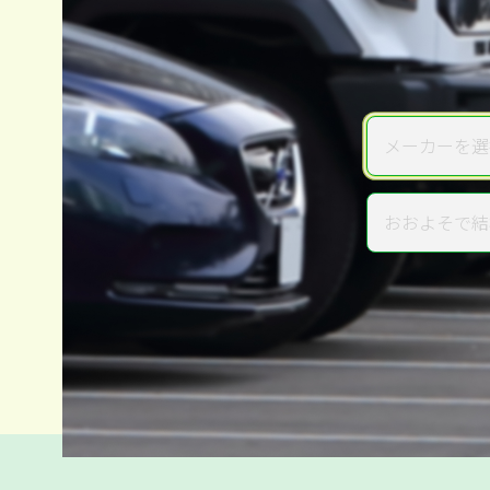
メーカーを選
メーカー
おおよそで結
年式
電話か出張か、高い方の査定を
高価買取
だから