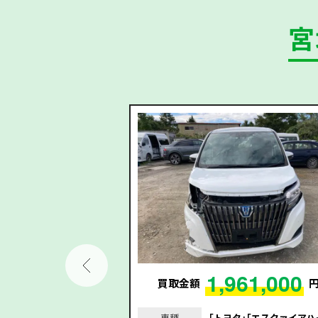
宮
75,000
1,961,000
円
買取金額
｢ダイナ｣｢平成24年/2
車種
｢トヨタ｣｢エスクァイアハ