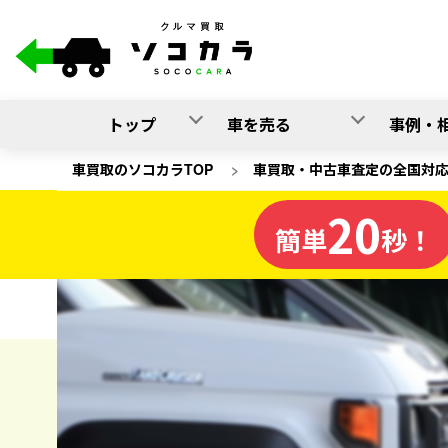
トップ
車を売る
事例・
車買取のソコカラTOP
>
車買取・中古車査定の全国対
20
宮城県
簡単
秒！
の車買取
ソコカラの