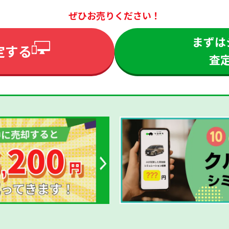
ぜひお売りください！
まずは
定する
査