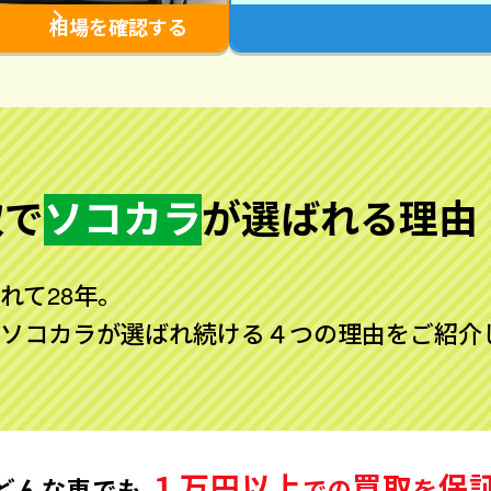
相場を確認する
取で
ソコカラ
が
選ばれる理由
れて28年。
ソコカラが選ばれ続ける４つの理由をご紹介
１万円以上
買取
保
どんな車でも
での
を