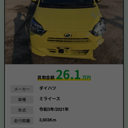
26.1
買取金額
万円
ダイハツ
メーカー
ミライース
車種
令和3年/2021年
年式
3,603Km
走行距離