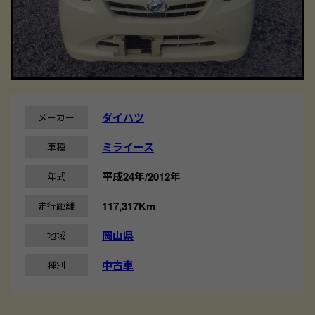
ダイハツ
メーカー
ミライース
車種
平成24年/2012年
年式
117,317Km
走行距離
岡山県
地域
中古車
種別