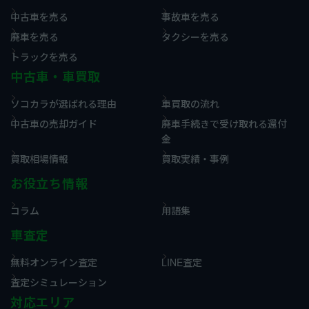
中古車を売る
事故車を売る
廃車を売る
タクシーを売る
トラックを売る
中古車・車買取
ソコカラが選ばれる理由
車買取の流れ
中古車の売却ガイド
廃車手続きで受け取れる還付
金
買取相場情報
買取実績・事例
お役立ち情報
コラム
用語集
車査定
無料オンライン査定
LINE査定
査定シミュレーション
対応エリア