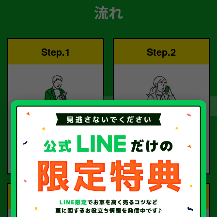
流れ
Step.1
Step.2
ご依頼
査定
お電話または査定フォー
査定のプロが
ムより
お電話で回答いたしま
ご依頼ください。
す。
Step.3
Step.4