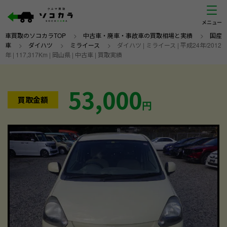
車買取のソコカラTOP
>
中古車・廃車・事故車の買取相場と実績
>
国産
車
>
ダイハツ
>
ミライース
>
ダイハツ | ミライース | 平成24年/2012
年 | 117,317Km | 岡山県 | 中古車 | 買取実績
53,000
買取金額
円