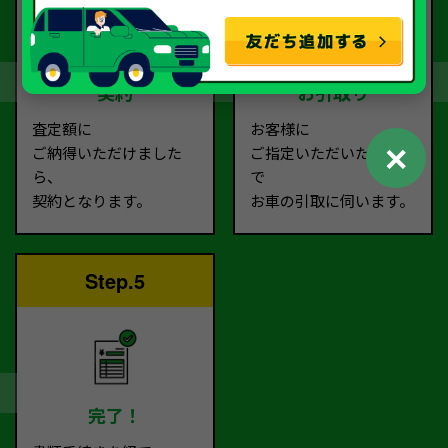
契約
お引取り
査定額に
お客様に
✕
ご納得いただけました
ご指定いただいた場所ま
ら、
で
契約となります。
お車の引取に伺います。
Step.5
完了！