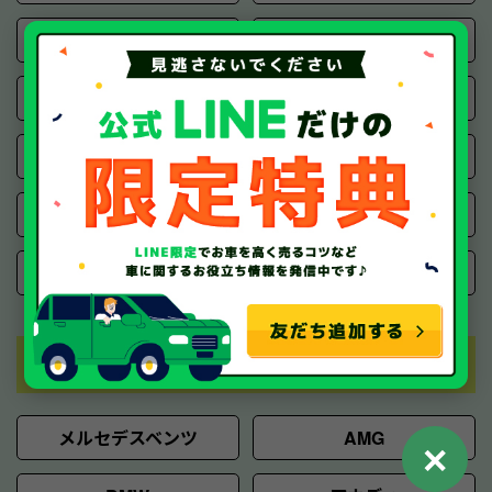
マツダ
スバル
スズキ
三菱
ダイハツ
いすゞ
ミツオカ
日野自動車
UDトラックス
三菱ふそう
輸入車
メルセデスベンツ
AMG
✕