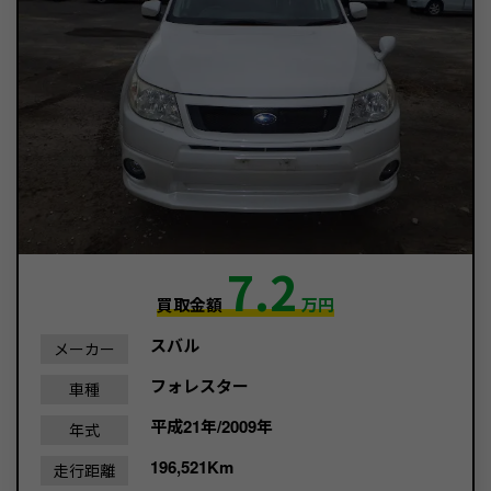
7.2
買取金額
万円
スバル
メーカー
フォレスター
車種
平成21年/2009年
年式
196,521Km
走行距離