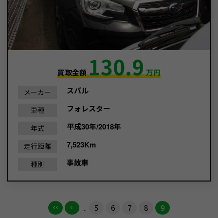
130.9
買取金額
万円
スバル
メーカー
フォレスター
車種
平成30年/2018年
年式
7,523Km
走行距離
事故車
種別
...
5
6
7
8
9