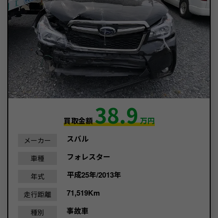
38.9
買取金額
万円
スバル
メーカー
フォレスター
車種
平成25年/2013年
年式
71,519Km
走行距離
事故車
種別