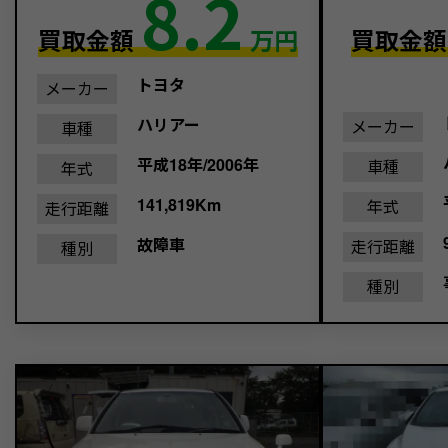
8.2
買取金額
万円
買取金
トヨタ
メーカー
ハリアー
メーカー
車種
平成18年/2006年
車種
年式
141,819Km
年式
走行距離
故障車
走行距離
種別
種別