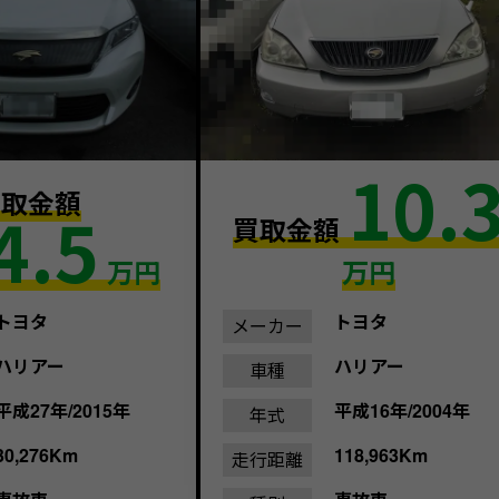
10.
買取金額
4.5
買取金額
万円
万円
トヨタ
トヨタ
メーカー
ハリアー
ハリアー
車種
平成27年/2015年
平成16年/2004年
年式
30,276Km
118,963Km
走行距離