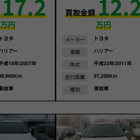
17.2
12.
額
買取金額
万円
万円
トヨタ
トヨタ
メーカー
ハリアー
ハリアー
車種
平成19年/2007年
平成23年/2011年
年式
98,966Km
97,288Km
走行距離
事故車
事故車
種別