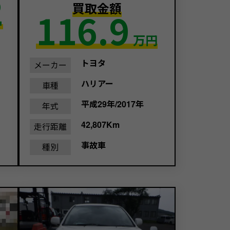
2
買取金額
116.9
万円
トヨタ
メーカー
ハリアー
車種
平成29年/2017年
年式
42,807Km
走行距離
事故車
種別