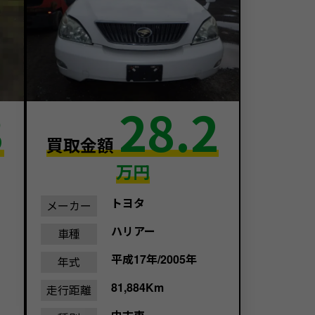
3
28.2
買取金額
万円
トヨタ
メーカー
ハリアー
車種
平成17年/2005年
年式
81,884Km
走行距離