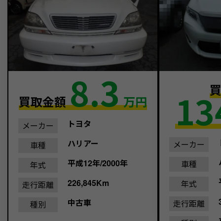
8.3
13
買取金額
万円
トヨタ
メーカー
ハリアー
メーカー
車種
平成12年/2000年
車種
年式
226,845Km
年式
走行距離
中古車
走行距離
種別