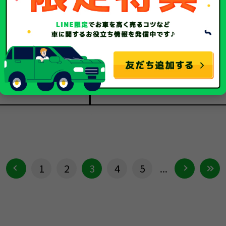
トヨタ
トヨタ
メーカー
ハリアー
ハリアー
車種
平成21年/2009年
平成26年/2014年
年式
116,148Km
117,361Km
走行距離
事故車
事故車
種別
1
2
3
4
5
...