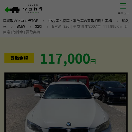
車買取のソコカラTOP
>
中古車・廃車・事故車の買取相場と実績
>
輸入
車
>
BMW
>
320I
>
BMW | 320I | 平成19年/2007年 | 111,895Km | 兵
庫県 | 故障車 | 買取実績
117,000
買取金額
円