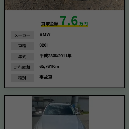
7.6
買取金額
万円
BMW
メーカー
320I
車種
平成23年/2011年
年式
65,761Km
走行距離
事故車
種別