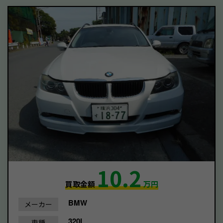
10.2
買取金額
万円
BMW
メーカー
320I
車種