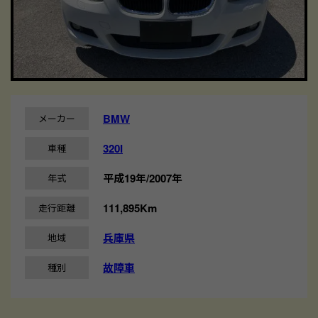
BMW
メーカー
320I
車種
平成19年/2007年
年式
111,895Km
走行距離
兵庫県
地域
故障車
種別