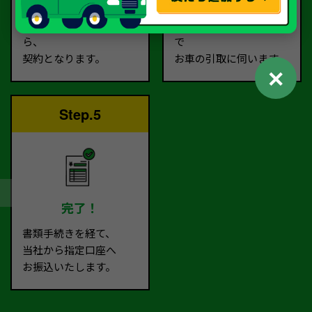
査定額に
お客様に
ご納得いただけました
ご指定いただいた場所ま
ら、
で
契約となります。
お車の引取に伺います。
✕
Step.5
完了！
書類手続きを経て、
当社から指定口座へ
お振込いたします。