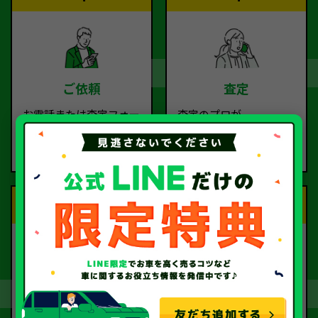
ご依頼
査定
お電話または査定フォー
査定のプロが
ムより
お電話で回答いたしま
ご依頼ください。
す。
Step.3
Step.4
契約
お引取り