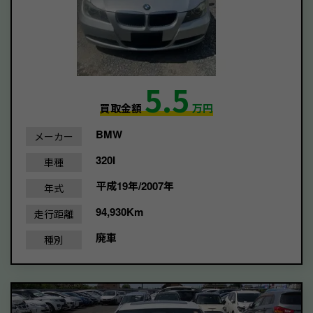
5.5
買取金額
万円
BMW
メーカー
320I
車種
平成19年/2007年
年式
94,930Km
走行距離
廃車
種別