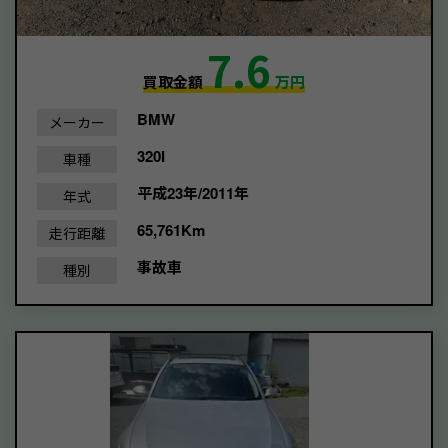
7.6
買取金額
万円
BMW
メーカー
320I
車種
平成23年/2011年
年式
65,761Km
走行距離
事故車
種別