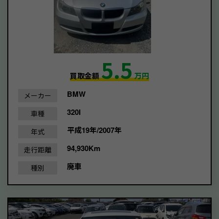
5.5
買取金額
万円
BMW
メーカー
320I
車種
平成19年/2007年
年式
94,930Km
走行距離
廃車
種別