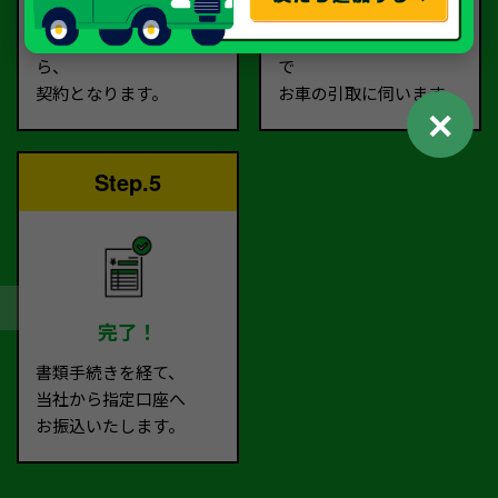
査定額に
お客様に
ご納得いただけました
ご指定いただいた場所ま
ら、
で
契約となります。
お車の引取に伺います。
✕
Step.5
完了！
書類手続きを経て、
当社から指定口座へ
お振込いたします。