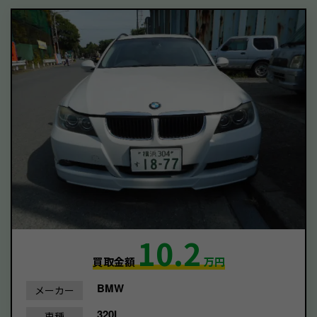
10.2
買取金額
万円
BMW
メーカー
320I
車種