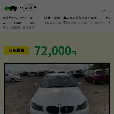
車買取のソコカラTOP
>
中古車・廃車・事故車の買取相場と実績
>
輸入
車
>
BMW
>
320I
>
BMW | 320I | 平成22年/2010年 | 160,084Km | 福
井県 | 故障車 | 買取実績
72,000
買取金額
円