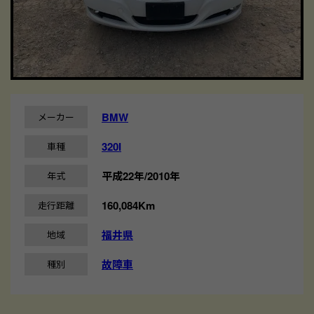
BMW
メーカー
320I
車種
平成22年/2010年
年式
160,084Km
走行距離
福井県
地域
故障車
種別