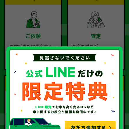
ご依頼
査定
お電話または査定フォー
査定のプロが
ムより
お電話で回答いたしま
ご依頼ください。
す。
Step.3
Step.4
契約
お引取り