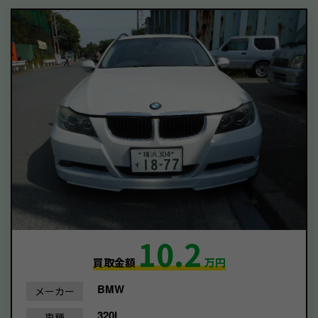
10.2
買取金額
万円
BMW
メーカー
320I
車種