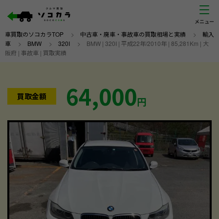
車買取のソコカラTOP
>
中古車・廃車・事故車の買取相場と実績
>
輸入
車
>
BMW
>
320I
>
BMW | 320I | 平成22年/2010年 | 85,281Km | 大
阪府 | 事故車 | 買取実績
64,000
買取金額
円