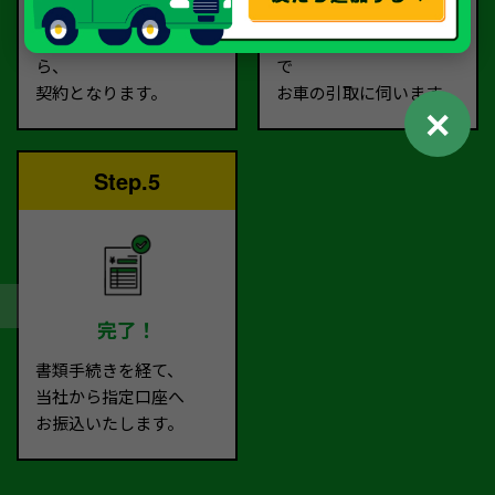
査定額に
お客様に
ご納得いただけました
ご指定いただいた場所ま
ら、
で
契約となります。
お車の引取に伺います。
✕
Step.5
完了！
書類手続きを経て、
当社から指定口座へ
お振込いたします。