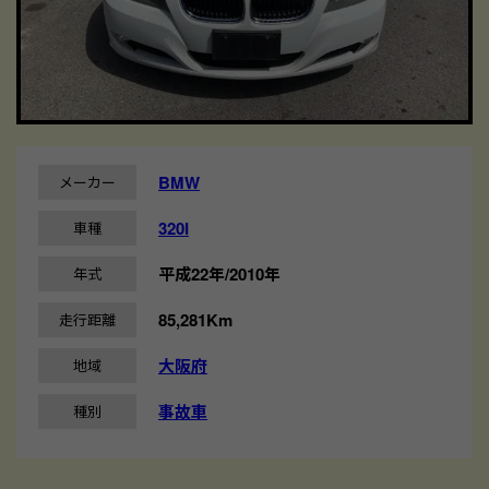
BMW
メーカー
320I
車種
平成22年/2010年
年式
85,281Km
走行距離
大阪府
地域
事故車
種別