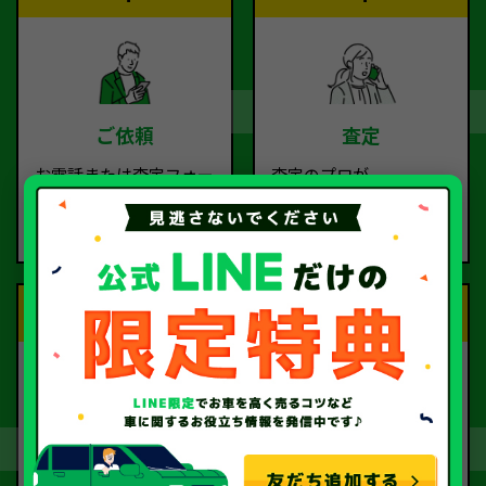
ご依頼
査定
お電話または査定フォー
査定のプロが
ムより
お電話で回答いたしま
ご依頼ください。
す。
Step.3
Step.4
契約
お引取り