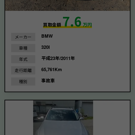
7.6
買取金額
万円
BMW
メーカー
320I
車種
平成23年/2011年
年式
65,761Km
走行距離
事故車
種別