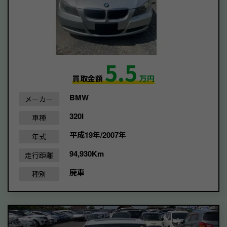
5.5
買取金額
万円
BMW
メーカー
320I
車種
平成19年/2007年
年式
94,930Km
走行距離
廃車
種別