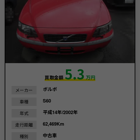
5.3
買取金額
万円
ボルボ
メーカー
S60
車種
平成14年/2002年
年式
62,469Km
走行距離
中古車
種別