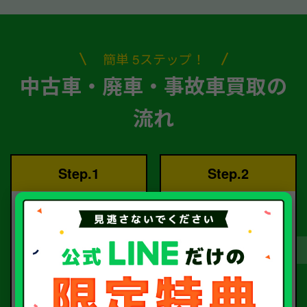
簡単 5ステップ！
中古車・廃車・事故車買取の
流れ
Step.1
Step.2
ご依頼
査定
お電話または査定フォー
査定のプロが
ムより
お電話で回答いたしま