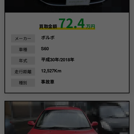
72.4
買取金額
万円
ボルボ
メーカー
S60
車種
平成30年/2018年
年式
12,527Km
走行距離
事故車
種別