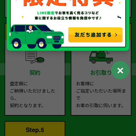
ご依頼ください。
す。
Step.3
Step.4
✕
契約
お引取り
査定額に
お客様に
ご納得いただけました
ご指定いただいた場所ま
ら、
で
契約となります。
お車の引取に伺います。
Step.5