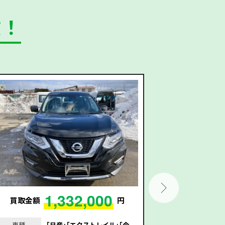
数！
1,332,000
買取金額
円
買取金額
車種
｢日産｣｢エクストレイル｣｢令
車種