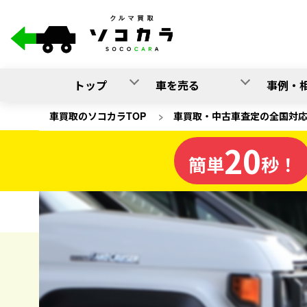
トップ
車を売る
事例・
車買取のソコカラTOP
>
車買取・中古車査定の全国対
20
秋田県
簡単
秒！
の車買取
ソコカラの