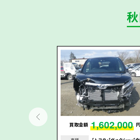
秋
27,000
1,602,000
円
買取金額
スベンツ｣｢GLA25
車種
｢トヨタ｣｢ヴォクシー｣｢令