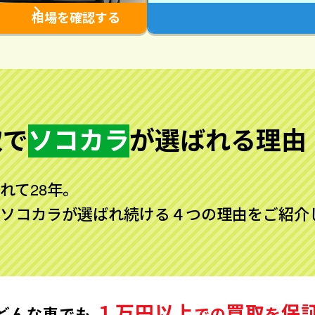
相場を確認する
取で
ソコカラ
が
選ばれる理由
れて28年。
ソコカラが選ばれ続ける４つの理由をご紹介
１万円以上
買取
保
どんな車でも
での
を