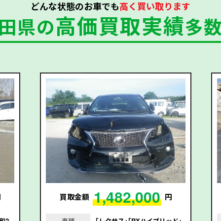
どんな状態のお車でも
高く買い取ります
高価買取実績
田県の
多
1,482,000
円
買取金額
円
和2
車種
｢レクサス｣｢RXハイブリッド｣