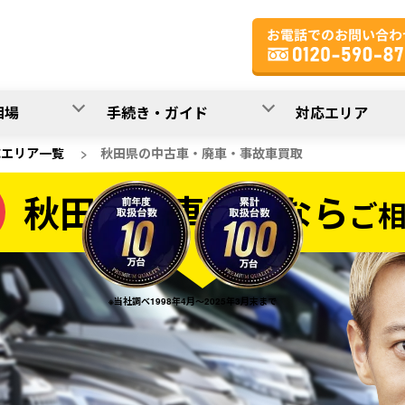
相場
手続き・ガイド
対応エリア
応エリア一覧
>
秋田県の中古車・廃車・事故車買取
秋田県の車買取なら
ご
なら
※当社調べ1998年4月～2025年3月末まで
20
入力完了！
秒で