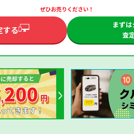
ぜひお売りください！
まずは
定する
査