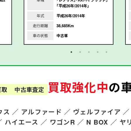
｢平成26年/2014年｣
年式
平成26年/2014年
走行距離
38,685Km
車の状態
中古車
買取強化中
の
買取
中古車査定
ウス ／
アルファード
／
ヴェルファイア ／
／
ハイエース ／
ワゴンR
／
N BOX ／
ヤ