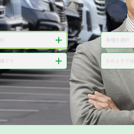
無料で
カンタンWeb査定
ご依頼いただいたお車を丁寧に査定いたします
＋
択
車種を選択
車種
＋
構です
おおよそで
走行距離
提案。
!
無料で査定する