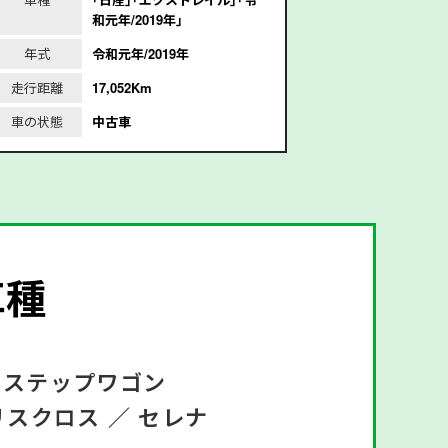
和元年/2019年｣
年式
令和元年/2019年
年式
走行距離
17,052Km
走行距離
1
車の状態
中古車
車の状態
車種
ステップワゴン
リスクロス ／
セレナ