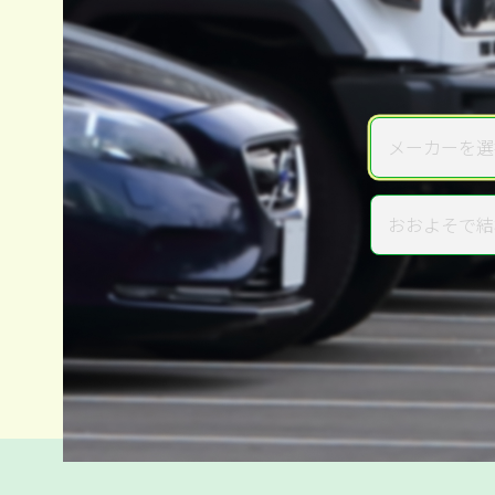
メーカーを選
メーカー
おおよそで結
年式
電話か出張か、高い方の査定を
高価買取
だから