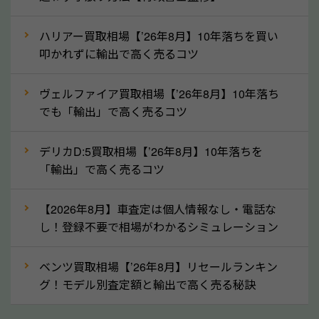
というイメージがありますが、秋田県の「ソコカラ」
なら廃車の車も適正価格で買取できます。他社で買取
ハリアー買取相場【’26年8月】10年落ちを買い
拒否となった車も価格がつく可能性があるので、諦め
叩かれずに輸出で高く売るコツ
ずに秋田県の「ソコカラ」にご相談ください。古い車
ヴェルファイア買取相場【’26年8月】10年落ち
でも高価買取が可能なケースは珍しくないため、まず
でも「輸出」で高く売るコツ
はWebで簡単にできる無料査定をお試しください。
実際の買取実績を、車のメーカーや状態ごとに「買取
デリカD:5買取相場【’26年8月】10年落ちを
実績」で確認できます。
「輸出」で高く売るコツ
⑤車内の簡単な清掃で買取価格アップも！
【2026年8月】車査定は個人情報なし・電話な
しばらく乗っていない車は、車内のシートや座席の下
し！登録不要で相場がわかるシミュレーション
が汚れていることも多いです。シミや汚れが付着して
いると、買取査定時に影響する可能性も考えられま
ベンツ買取相場【’26年8月】リセールランキン
す。車内の汚れは簡単な清掃だけで取り除けることも
グ！モデル別査定額と輸出で高く売る秘訣
多いため、査定前にチェックして、清掃をしておくの
も高く売るためのコツです。洗車に関しては、特別に