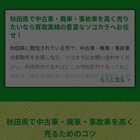
秋田県で中古車・廃車・事故車を高く売り
たいなら買取実績の豊富なソコカラへお任
せ！
秋田県に居住されている方で、中古車・廃車・事故車
の買取先をお探しなら、ソコカラにお問い合わせくだ
さい。秋田県内であればどこの市区町村であってもご
自宅やご指定の場所まで無料でお車の引き取りにお伺
もっと見る
いし、廃車までの手続きを無料でサポート代行させて
いただきます。古くなった車・廃車・事故車・故障車
など動かない車、水害車、不動車、乗らなくなってし
まった車、車検が切れて動かすことができない車でも
秋田県で中古車・廃車・事故車を高く
買取可能です。
売るためのコツ
ソコカラは世界１１０か国に独自の販売ネットワーク