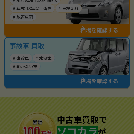
# 走行距離 10万km超え
# 年式 13年以上落ち
# 車検切れ
# 放置車両
相場を確認する
事故車 買取
# 事故車
# 水没車
# 動かない車
相場を確認する
中古車買取で
ソコカラ
が