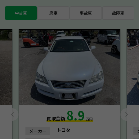
中古車
廃車
事故車
故障車
8.9
買取金額
万円
トヨタ
メーカー