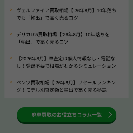
ずに栃木県の「ソコカラ」にご相談ください。古い車
ヴェルファイア買取相場【’26年8月】10年落ち
でも高価買取が可能なケースは珍しくないため、まず
でも「輸出」で高く売るコツ
はWebで簡単にできる無料査定をお試しください。
実際の買取実績を、車のメーカーや状態ごとに「買取
デリカD:5買取相場【’26年8月】10年落ちを
実績」で確認できます。
「輸出」で高く売るコツ
⑤車内の簡単な清掃で買取価格アップも！
【2026年8月】車査定は個人情報なし・電話な
しばらく乗っていない車は、車内のシートや座席の下
し！登録不要で相場がわかるシミュレーション
が汚れていることも多いです。シミや汚れが付着して
いると、買取査定時に影響する可能性も考えられま
ベンツ買取相場【’26年8月】リセールランキン
す。車内の汚れは簡単な清掃だけで取り除けることも
グ！モデル別査定額と輸出で高く売る秘訣
多いため、査定前にチェックして、清掃をしておくの
も高く売るためのコツです。洗車に関しては、特別に
大きな汚れがない限り必要はありません。査定に影響
廃車買取のお役立ちコラム一覧
するケースは少ないため、そのままお持ちいただいて
も大丈夫です。また、傷や破損がある場合、事前に修