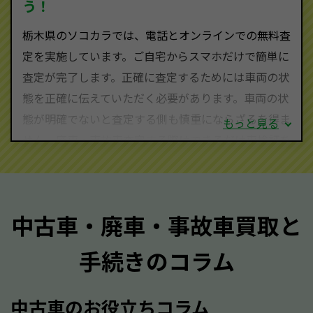
う！
栃木県にお住まいであれば、まずはお気軽に（0120-
栃木県のソコカラでは、電話とオンラインでの無料査
590-870）までお問い合わせ下さい。
定を実施しています。ご自宅からスマホだけで簡単に
査定・ご相談・見積もりはすべて無料で行います。安
査定が完了します。正確に査定するためには車両の状
心してお問い合わせください。
態を正確に伝えていただく必要があります。車両の状
態が明確でないと査定する側も慎重にならざるを得ま
もっと見る
せん。廃車・事故車査定する際はできるだけ車検証を
ご準備ください。車検証があることで車両状態や年式
を正確に把握し、査定することができるため、査定価
格が上がりやすくなります。廃車・事故車査定の際に
中古車・廃車・事故車買取と
質問させていただく内容は以下の通りとなります。
手続きのコラム
メーカー／車種
年式
中古車のお役立ちコラム
型式／グレード