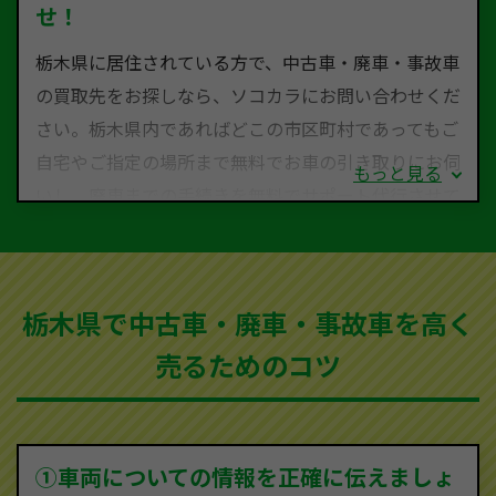
せ！
栃木県に居住されている方で、中古車・廃車・事故車
の買取先をお探しなら、ソコカラにお問い合わせくだ
さい。栃木県内であればどこの市区町村であってもご
自宅やご指定の場所まで無料でお車の引き取りにお伺
もっと見る
いし、廃車までの手続きを無料でサポート代行させて
いただきます。古くなった車・廃車・事故車・故障車
など動かない車、水害車、不動車、乗らなくなってし
まった車、車検が切れて動かすことができない車でも
栃木県で中古車・廃車・事故車を高く
買取可能です。
売るためのコツ
ソコカラは世界１１０か国に独自の販売ネットワーク
を持ち、国内に自社物流網、自社ヤードをもっている
ため、中間マージンがかかりません。だから高価買取
を実現し、お客様に利益を還元することができるので
①車両についての情報を正確に伝えましょ
す。