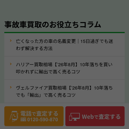
理して査定する方法もあります。しかし、修理によっ
て上がる査定金額よりも、修理費用が高くなることも
事故車買取のお役立ちコラム
あるため、まずは栃木県のソコカラへ車の状態につい
てお気軽にご相談ください。
⑥車の需要が高まるタイミングで売るのも
亡くなった方の車の名義変更｜15日過ぎでも迷
高価買取のポイント！
わず解決する方法
車を高く売るのなら、需要の高いタイミングを狙って
ハリアー買取相場【’26年8月】10年落ちを買い
買取依頼をするのもポイントです。車にも需要の高い
叩かれずに輸出で高く売るコツ
時期と低い時期があり、低い時期だと査定金額が抑え
めになる可能性もあります。逆に需要が高い時期であ
ヴェルファイア買取相場【’26年8月】10年落ち
れば、高い価格でも買取やすくなります。一般的に新
でも「輸出」で高く売るコツ
生活に向けた準備を始める1〜3月ごろは、中古車の
デリカD:5買取相場【’26年8月】10年落ちを
需要が高いです。また、転職者が多い9〜10月ごろ
「輸出」で高く売るコツ
も、比較的高い価格で売れるケースがあります。買取
の時期に指定がないのなら、車の需要が高いタイミン