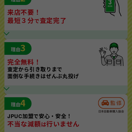
来店不要！
最短３分
査定完了
で
3
理由
完全無料！
査定から引き取りまで
面倒な手続きはぜんぶ丸投げ
4
理由
JPUC加盟で安心・安全！
不当な減額
行いません
は