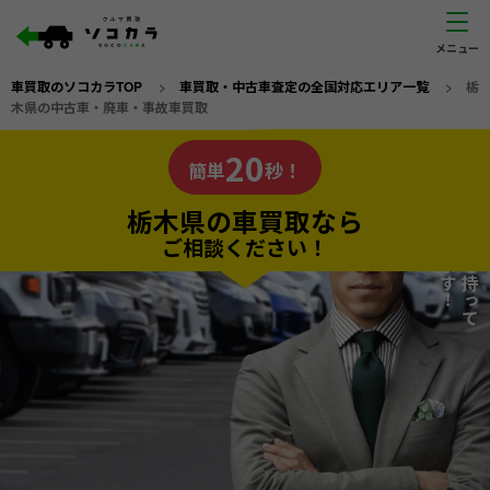
車買取のソコカラTOP
>
車買取・中古車査定の全国対応エリア一覧
>
栃
木県の中古車・廃車・事故車買取
栃木県
20
私たちが責任を持って
の車買取なら
簡単
秒！
査定いたします！
ソコカラの
栃木県の車買取なら
ご相談ください！
20
入力完了！
秒で
無料で
カンタンWeb査定
電話か出張か、高い方の査定を提案。
高価買取!
だから
ご依頼いただいたお車を丁寧に査定いたします