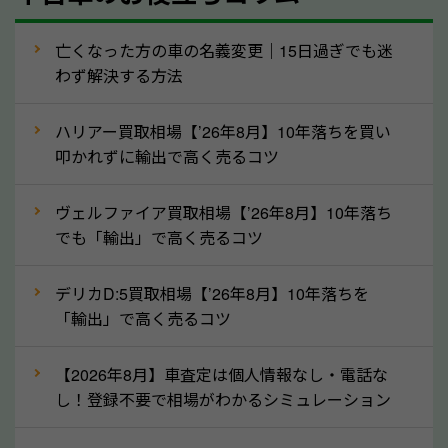
走行距離（例：約〇万キロ）
車検の満了日
亡くなった方の車の名義変更｜15日過ぎでも迷
わず解決する方法
内装や外装の状態
上記の情報を正確にお伝えいただくことで、正確な査
ハリアー買取相場【’26年8月】10年落ちを買い
定を行い高価買取価格をつけやすくなります。
叩かれずに輸出で高く売るコツ
②自動車税の還付金は早く売るほど多く返
ヴェルファイア買取相場【’26年8月】10年落ち
ってきます！
でも「輸出」で高く売るコツ
自動車税の還付金は、先に年払いしていた自動車税が
月割りで返還されるものです。ですから、自動車税の
デリカD:5買取相場【’26年8月】10年落ちを
「輸出」で高く売るコツ
還付金は早めに売却するほど多く還付されます。不要
な車は早めに廃車手続きをしたほうが良いでしょう。
【2026年8月】車査定は個人情報なし・電話な
し！登録不要で相場がわかるシミュレーション
③自動車税の還付金の扱いについて確認し
ましょう！