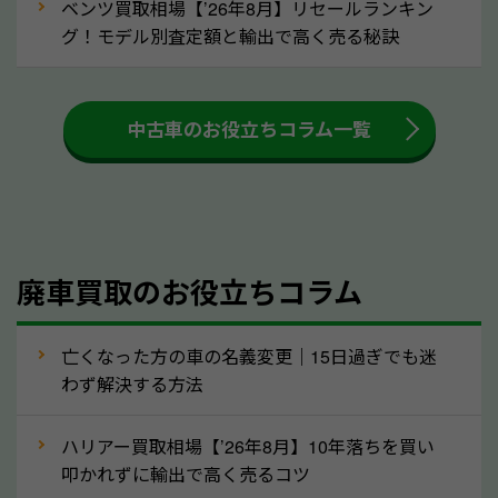
ベンツ買取相場【’26年8月】リセールランキン
車を廃車にすると、自動車税の還付金を受け取ること
グ！モデル別査定額と輸出で高く売る秘訣
ができる場合があります。廃車買取業者の中には、還
付金をお客様に返還しない業者もあります。廃車査定
中古車のお役立ちコラム一覧
をする際には、自動車税の還付金の返還があるかどう
かを確認するようにしてください。栃木県のソコカラ
では、自動車税の還付金をお客様に返還しております
のでご安心ください。
④人気の車種は廃車でも高価買取が可能！
廃車買取のお役立ちコラム
人気の車種は廃車の状態でも、高価買取が可能です。
特にスポーツカー・トラックのほか、海外で人気の国
亡くなった方の車の名義変更｜15日過ぎでも迷
産車は高く買取が可能です。「廃車＝買取できない」
わず解決する方法
というイメージがありますが、栃木県の「ソコカラ」
なら廃車の車も適正価格で買取できます。他社で買取
ハリアー買取相場【’26年8月】10年落ちを買い
拒否となった車も価格がつく可能性があるので、諦め
叩かれずに輸出で高く売るコツ