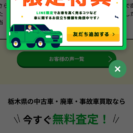
さら
で
た
し
当
お客様の声一覧
✕
栃木県の中古車・廃車・事故車買取なら
無料査定！
今すぐ