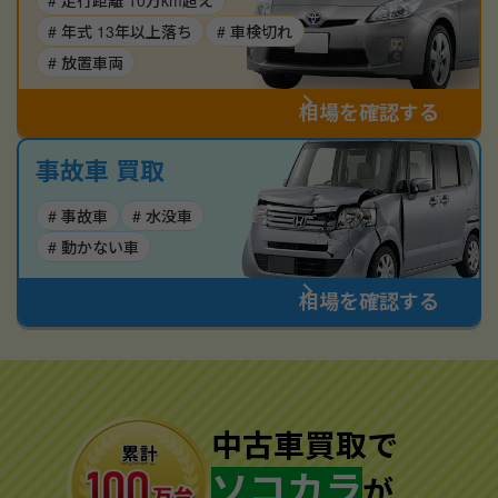
# 走行距離 10万km超え
# 年式 13年以上落ち
# 車検切れ
# 放置車両
相場を確認する
事故車 買取
# 事故車
# 水没車
# 動かない車
相場を確認する
中古車買取で
ソコカラ
が