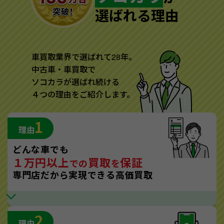
選ばれる理由
車買取業界で選ばれて28年。
中古車・車買取で
ソコカラが選ばれ続ける
４つの理由をご紹介します。
1
理由
どんな車でも
１万円以上
買取
保証
での
を
専門店だから実現できる高価買取
2
理由