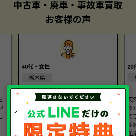
中古車・廃車・事故車買取
お客様の声
40代・女性
2
栃木県
を
丁寧な対応と、親切な説明のおかげ
突
が
で、安心して大切な車を任せることが
た
し
できました。気持ちよく手続きを進
て
めることができました。ソコカラさ
手
んにお願いして本当に良かったです。
迅