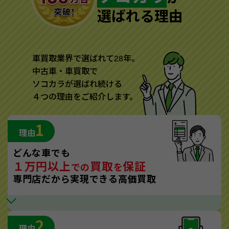
選ばれる理由
車買取業界で選ばれて28年。
中古車・車買取で
ソコカラが選ばれ続ける
４つの理由をご紹介します。
1
理由
どんな車でも
１万円以上
買取
保証
での
を
専門店だから実現できる高価買取
2
理由