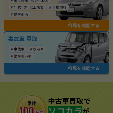
# 走行距離 10万km超え
# 年式 13年以上落ち
# 車検切れ
# 放置車両
相場を確認する
事故車 買取
# 事故車
# 水没車
# 動かない車
相場を確認する
中古車買取で
ソコカラ
が