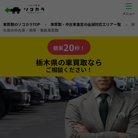
車買取のソコカラTOP
>
車買取・中古車査定の全国対応エリア一覧
>
栃
木県の中古車・廃車・事故車買取
栃木県
20
私たちが責任を持って
の車買取なら
簡単
秒！
査定いたします！
ソコカラの
栃木県の車買取なら
ご相談ください！
20
入力完了！
秒で
無料で
カンタンWeb査定
電話か出張か、高い方の査定を提案。
高価買取!
だから
ご依頼いただいたお車を丁寧に査定いたします