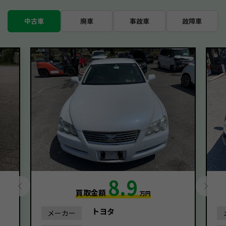
中古車
廃車
事故車
故障車
8.9
買取金額
万円
トヨタ
メーカー