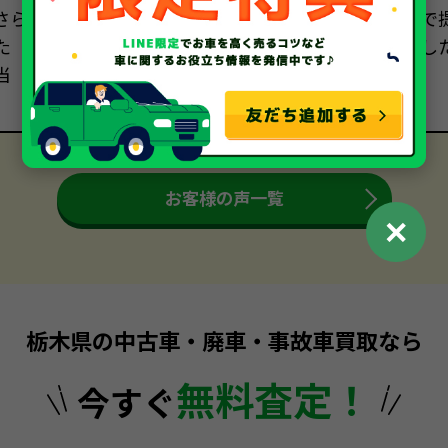
さら
で
た
し
当
お客様の声一覧
✕
栃木県の中古車・廃車・事故車買取なら
無料査定！
今すぐ