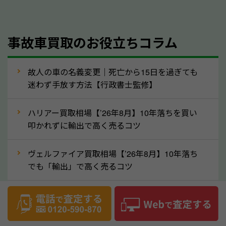
理して査定する方法もあります。しかし、修理によっ
て上がる査定金額よりも、修理費用が高くなることも
事故車買取のお役立ちコラム
あるため、まずは栃木県のソコカラへ車の状態につい
てお気軽にご相談ください。
⑥車の需要が高まるタイミングで売るのも
故人の車の名義変更｜死亡から15日を過ぎても
高価買取のポイント！
迷わず手放す方法【行政書士監修】
車を高く売るのなら、需要の高いタイミングを狙って
ハリアー買取相場【’26年8月】10年落ちを買い
買取依頼をするのもポイントです。車にも需要の高い
叩かれずに輸出で高く売るコツ
時期と低い時期があり、低い時期だと査定金額が抑え
めになる可能性もあります。逆に需要が高い時期であ
ヴェルファイア買取相場【’26年8月】10年落ち
れば、高い価格でも買取やすくなります。一般的に新
でも「輸出」で高く売るコツ
生活に向けた準備を始める1〜3月ごろは、中古車の
デリカD:5買取相場【’26年8月】10年落ちを
需要が高いです。また、転職者が多い9〜10月ごろ
「輸出」で高く売るコツ
も、比較的高い価格で売れるケースがあります。買取
の時期に指定がないのなら、車の需要が高いタイミン