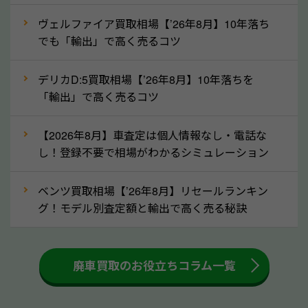
ずに栃木県の「ソコカラ」にご相談ください。古い車
ヴェルファイア買取相場【’26年8月】10年落ち
でも高価買取が可能なケースは珍しくないため、まず
でも「輸出」で高く売るコツ
はWebで簡単にできる無料査定をお試しください。
実際の買取実績を、車のメーカーや状態ごとに「買取
デリカD:5買取相場【’26年8月】10年落ちを
実績」で確認できます。
「輸出」で高く売るコツ
⑤車内の簡単な清掃で買取価格アップも！
【2026年8月】車査定は個人情報なし・電話な
しばらく乗っていない車は、車内のシートや座席の下
し！登録不要で相場がわかるシミュレーション
が汚れていることも多いです。シミや汚れが付着して
いると、買取査定時に影響する可能性も考えられま
ベンツ買取相場【’26年8月】リセールランキン
す。車内の汚れは簡単な清掃だけで取り除けることも
グ！モデル別査定額と輸出で高く売る秘訣
多いため、査定前にチェックして、清掃をしておくの
も高く売るためのコツです。洗車に関しては、特別に
大きな汚れがない限り必要はありません。査定に影響
廃車買取のお役立ちコラム一覧
するケースは少ないため、そのままお持ちいただいて
も大丈夫です。また、傷や破損がある場合、事前に修