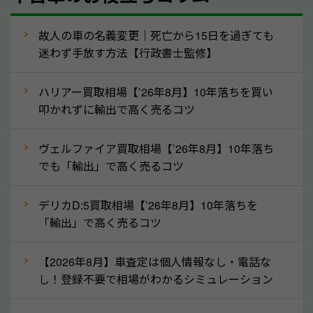
走行距離（例：約〇万キロ）
車検の満了日
故人の車の名義変更｜死亡から15日を過ぎても
迷わず手放す方法【行政書士監修】
内装や外装の状態
上記の情報を正確にお伝えいただくことで、正確な査
ハリアー買取相場【’26年8月】10年落ちを買い
定を行い高価買取価格をつけやすくなります。
叩かれずに輸出で高く売るコツ
②自動車税の還付金は早く売るほど多く返
ヴェルファイア買取相場【’26年8月】10年落ち
ってきます！
でも「輸出」で高く売るコツ
自動車税の還付金は、先に年払いしていた自動車税が
月割りで返還されるものです。ですから、自動車税の
デリカD:5買取相場【’26年8月】10年落ちを
「輸出」で高く売るコツ
還付金は早めに売却するほど多く還付されます。不要
な車は早めに廃車手続きをしたほうが良いでしょう。
【2026年8月】車査定は個人情報なし・電話な
し！登録不要で相場がわかるシミュレーション
③自動車税の還付金の扱いについて確認し
ましょう！