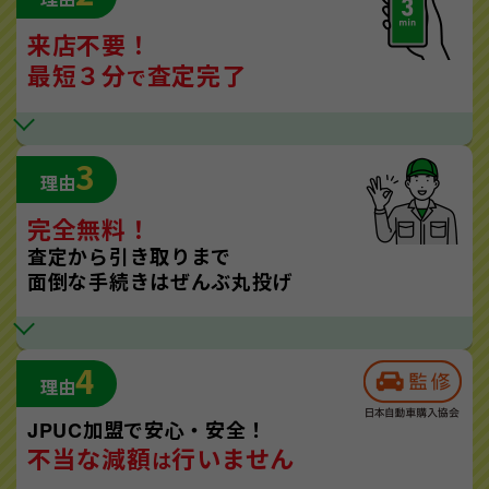
来店不要！
最短３分
査定完了
で
3
理由
完全無料！
査定から引き取りまで
面倒な手続きはぜんぶ丸投げ
4
理由
JPUC加盟で安心・安全！
不当な減額
行いません
は