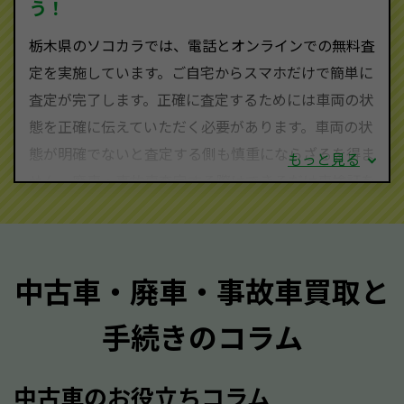
う！
栃木県にお住まいであれば、まずはお気軽に（0120-
栃木県のソコカラでは、電話とオンラインでの無料査
590-870）までお問い合わせ下さい。
定を実施しています。ご自宅からスマホだけで簡単に
査定・ご相談・見積もりはすべて無料で行います。安
査定が完了します。正確に査定するためには車両の状
心してお問い合わせください。
態を正確に伝えていただく必要があります。車両の状
態が明確でないと査定する側も慎重にならざるを得ま
もっと見る
せん。廃車・事故車査定する際はできるだけ車検証を
ご準備ください。車検証があることで車両状態や年式
を正確に把握し、査定することができるため、査定価
格が上がりやすくなります。廃車・事故車査定の際に
中古車・廃車・事故車買取と
質問させていただく内容は以下の通りとなります。
手続きのコラム
メーカー／車種
年式
中古車のお役立ちコラム
型式／グレード