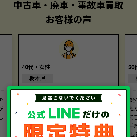
中古車・廃車・事故車買取
お客様の声
40代・女性
2
栃木県
を
丁寧な対応と、親切な説明のおかげ
突
が
で、安心して大切な車を任せることが
た
し
できました。気持ちよく手続きを進
て
めることができました。ソコカラさ
手
んにお願いして本当に良かったです。
迅