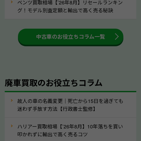
ベンツ買取相場【’26年8月】リセールランキン
車を廃車にすると、自動車税の還付金を受け取ること
グ！モデル別査定額と輸出で高く売る秘訣
ができる場合があります。廃車買取業者の中には、還
付金をお客様に返還しない業者もあります。廃車査定
中古車のお役立ちコラム一覧
をする際には、自動車税の還付金の返還があるかどう
かを確認するようにしてください。栃木県のソコカラ
では、自動車税の還付金をお客様に返還しております
のでご安心ください。
④人気の車種は廃車でも高価買取が可能！
廃車買取のお役立ちコラム
人気の車種は廃車の状態でも、高価買取が可能です。
特にスポーツカー・トラックのほか、海外で人気の国
故人の車の名義変更｜死亡から15日を過ぎても
産車は高く買取が可能です。「廃車＝買取できない」
迷わず手放す方法【行政書士監修】
というイメージがありますが、栃木県の「ソコカラ」
なら廃車の車も適正価格で買取できます。他社で買取
ハリアー買取相場【’26年8月】10年落ちを買い
拒否となった車も価格がつく可能性があるので、諦め
叩かれずに輸出で高く売るコツ