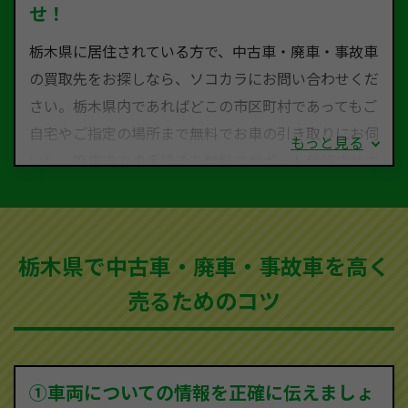
せ！
栃木県に居住されている方で、中古車・廃車・事故車
の買取先をお探しなら、ソコカラにお問い合わせくだ
さい。栃木県内であればどこの市区町村であってもご
自宅やご指定の場所まで無料でお車の引き取りにお伺
もっと見る
いし、廃車までの手続きを無料でサポート代行させて
いただきます。古くなった車・廃車・事故車・故障車
など動かない車、水害車、不動車、乗らなくなってし
まった車、車検が切れて動かすことができない車でも
栃木県で中古車・廃車・事故車を高く
買取可能です。
売るためのコツ
ソコカラは世界１１０か国に独自の販売ネットワーク
を持ち、国内に自社物流網、自社ヤードをもっている
ため、中間マージンがかかりません。だから高価買取
を実現し、お客様に利益を還元することができるので
①車両についての情報を正確に伝えましょ
す。