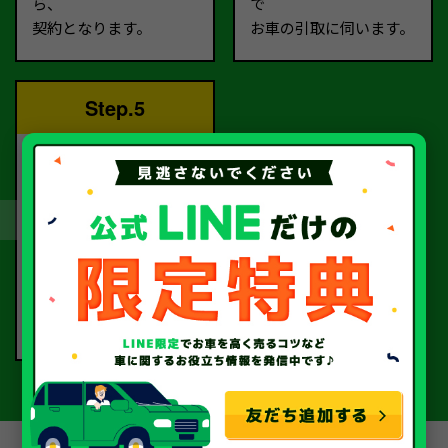
ら、
で
契約となります。
お車の引取に伺います。
Step.5
完了！
書類手続きを経て、
当社から指定口座へ
お振込いたします。