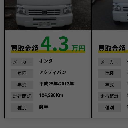
4.3
買取金額
万円
買取金額
ホンダ
メーカー
メーカー
アクティバン
車種
車種
平成25年/2013年
年式
年式
124,290Km
走行距離
走行距離
廃車
種別
種別