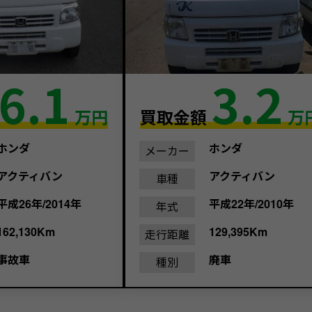
6.1
3.2
万円
買取金額
万
ホンダ
ホンダ
メーカー
アクティバン
アクティバン
車種
平成26年/2014年
平成22年/2010年
年式
162,130Km
129,395Km
走行距離
事故車
廃車
種別