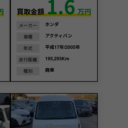
1.6
円
買取金額
万円
ホンダ
メーカー
アクティバン
車種
平成17年/2005年
年式
195,293Km
走行距離
廃車
種別