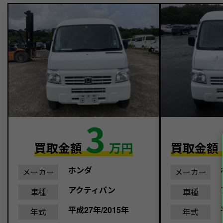
3
買取金額
万円
買取金額
ホンダ
メーカー
メーカー
アクティバン
車種
車種
平成27年/2015年
年式
年式