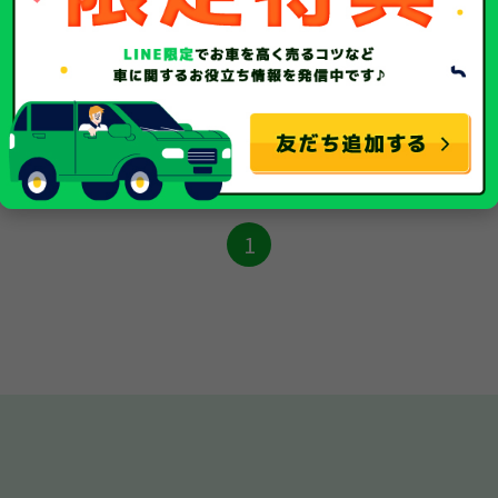
49,387Km
事故車
1