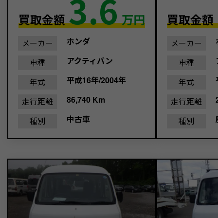
3.6
買取金額
万円
買取金額
ホンダ
メーカー
メーカー
アクティバン
車種
車種
平成16年/2004年
年式
年式
86,740 Km
走行距離
走行距離
中古車
種別
種別