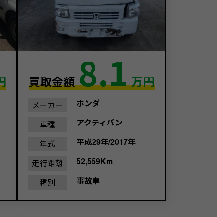
8.1
円
買取金額
万円
ホンダ
メーカー
アクティバン
車種
平成29年/2017年
年式
52,559Km
走行距離
事故車
種別