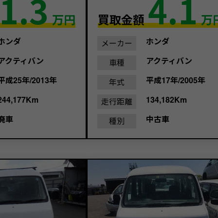
1.3
4.1
万円
買取金額
万
ホンダ
ホンダ
メーカー
アクティバン
アクティバン
車種
平成25年/2013年
平成17年/2005年
年式
244,177Km
134,182Km
走行距離
廃車
中古車
種別