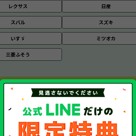
レクサス
日産
スバル
スズキ
いすゞ
ミツオカ
三菱ふそう
輸入車
AMG
BMW
ポルシェ
スマート