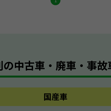
1
別の
中古車・廃車・事故
国産車