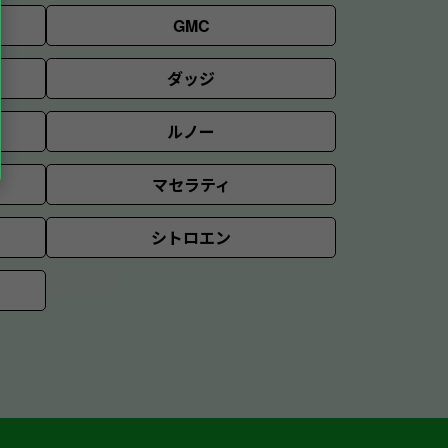
GMC
ダッジ
ルノー
マセラティ
シトロエン