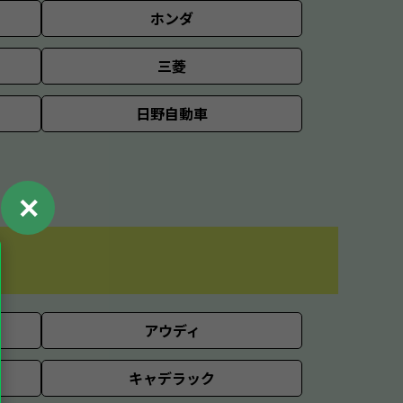
ホンダ
三菱
日野自動車
✕
アウディ
キャデラック