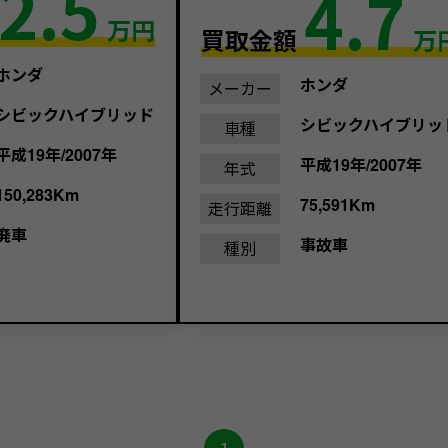
2.5
4.7
万円
買取金額
万
ホンダ
ホンダ
メーカー
シビックハイブリッド
シビックハイブリッ
車種
平成19年/2007年
平成19年/2007年
年式
150,283Km
75,591Km
走行距離
廃車
事故車
種別