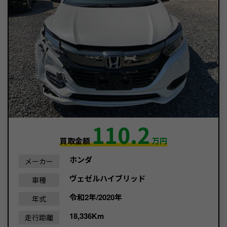
110.2
買取金額
万円
ホンダ
メーカー
ヴェゼルハイブリッド
車種
令和2年/2020年
年式
18,336Km
走行距離