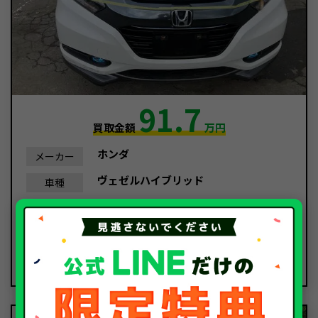
91.7
買取金額
万円
ホンダ
メーカー
ヴェゼルハイブリッド
車種
平成27年/2015年
年式
51,912Km
走行距離
事故車
種別