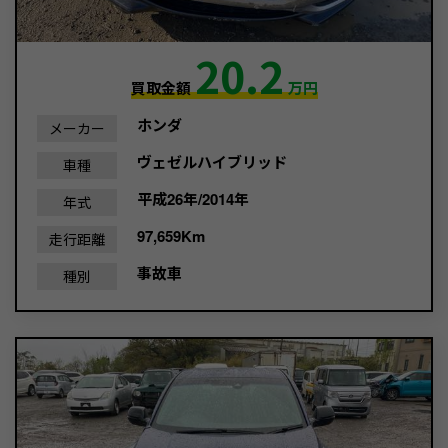
20.2
買取金額
万円
ホンダ
メーカー
ヴェゼルハイブリッド
車種
平成26年/2014年
年式
97,659Km
走行距離
事故車
種別