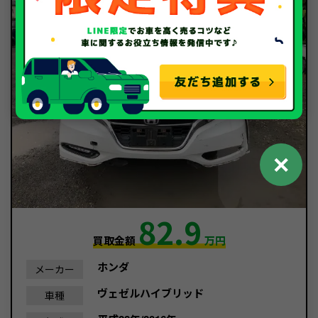
✕
82.9
買取金額
万円
ホンダ
メーカー
ヴェゼルハイブリッド
車種