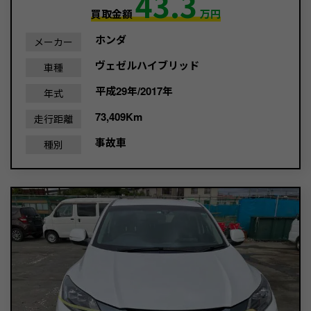
43.3
買取金額
万円
ホンダ
メーカー
ヴェゼルハイブリッド
車種
平成29年/2017年
年式
73,409Km
走行距離
事故車
種別