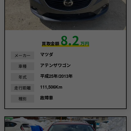
8.2
買取金額
万円
マツダ
メーカー
アテンザワゴン
車種
平成25年/2013年
年式
111,506Km
走行距離
故障車
種別