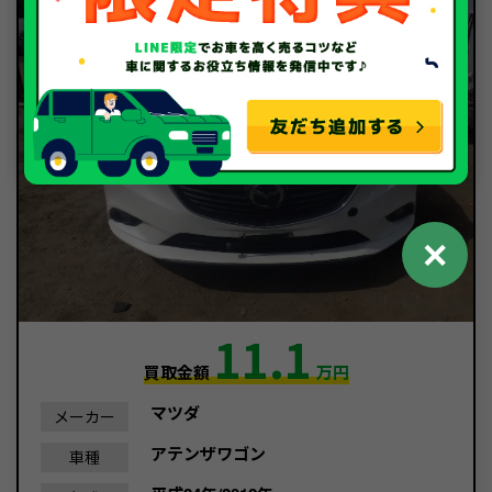
✕
11.1
買取金額
万円
マツダ
メーカー
アテンザワゴン
車種