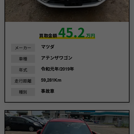
45.2
買取金額
万円
マツダ
メーカー
アテンザワゴン
車種
令和元年/2019年
年式
59,281Km
走行距離
事故車
種別