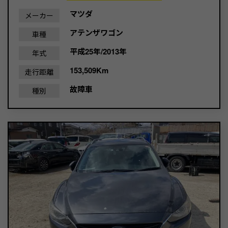
マツダ
メーカー
アテンザワゴン
車種
平成25年/2013年
年式
153,509Km
走行距離
故障車
種別