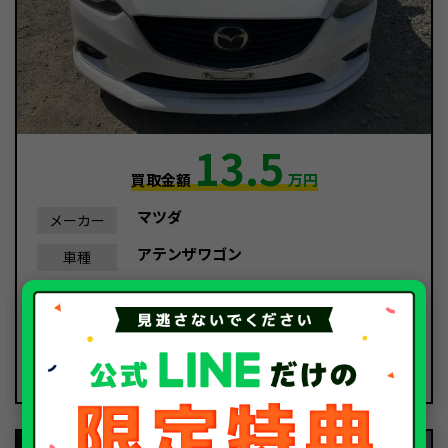
13.5
買取金額
万円
マツダ
メーカー
アテンザワゴン
車種
平成25年/2013年
年式
199,486Km
走行距離
故障車
種別