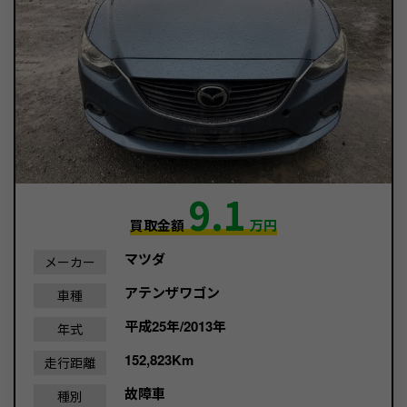
9.1
買取金額
万円
マツダ
メーカー
アテンザワゴン
車種
平成25年/2013年
年式
152,823Km
走行距離
故障車
種別