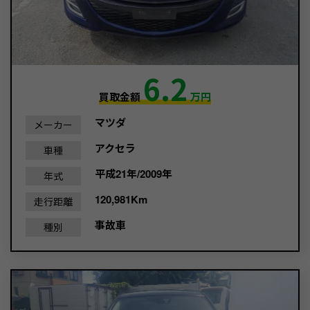
6.2
買取金額
万円
マツダ
メーカー
アクセラ
車種
平成21年/2009年
年式
120,981Km
走行距離
事故車
種別