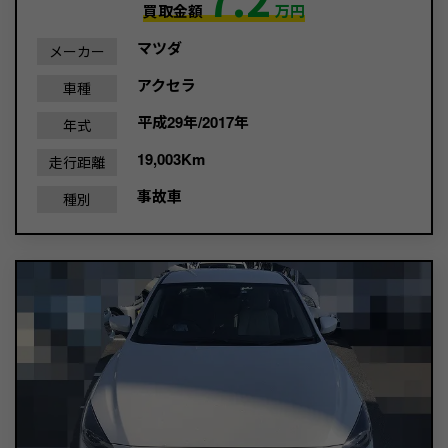
買取金額
万円
マツダ
メーカー
アクセラ
車種
平成29年/2017年
年式
19,003Km
走行距離
事故車
種別