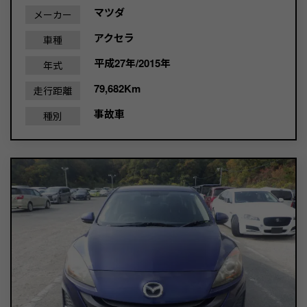
マツダ
メーカー
アクセラ
車種
平成27年/2015年
年式
79,682Km
走行距離
事故車
種別