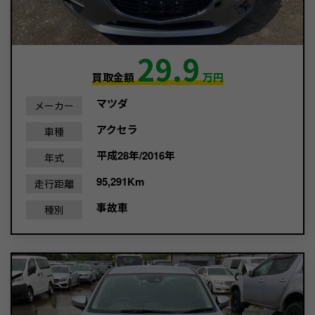
29.9
買取金額
万円
マツダ
メーカー
アクセラ
車種
平成28年/2016年
年式
95,291Km
走行距離
事故車
種別