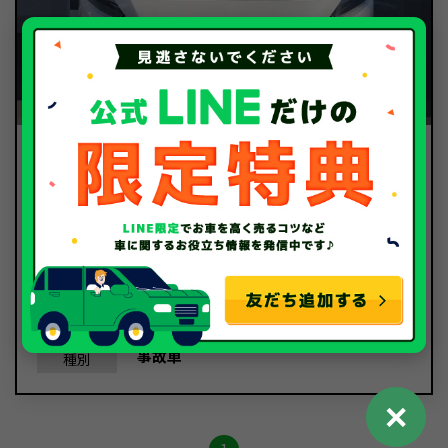
95.2
買取金額
万円
マツダ
メーカー
アクセラ
車種
平成30年/2018年
年式
5,185Km
走行距離
事故車
種別
✕