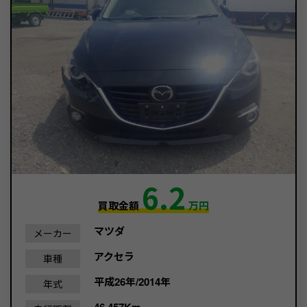
6.2
買取金額
万円
マツダ
メーカー
アクセラ
車種
平成26年/2014年
年式
46,457Km