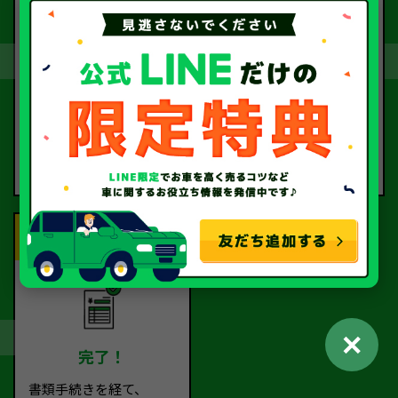
契約
お引取り
査定額に
お客様に
ご納得いただけました
ご指定いただいた場所ま
ら、
で
契約となります。
お車の引取に伺います。
Step.5
✕
完了！
書類手続きを経て、