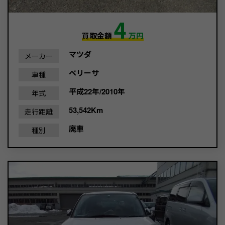
4
買取金額
万円
マツダ
メーカー
ベリーサ
車種
平成22年/2010年
年式
53,542Km
走行距離
廃車
種別