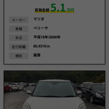
5.1
買取金額
万円
マツダ
メーカー
ベリーサ
車種
平成18年/2006年
年式
80,431Km
走行距離
廃車
種別