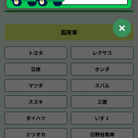
績
✕
国産車
トヨタ
レクサス
日産
ホンダ
マツダ
スバル
スズキ
三菱
ダイハツ
いすゞ
ミツオカ
日野自動車