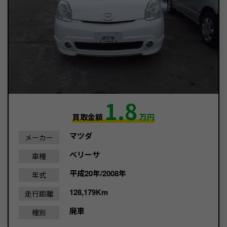
1.8
買取金額
万円
マツダ
メーカー
ベリーサ
車種
平成20年/2008年
年式
128,179Km
走行距離
廃車
種別