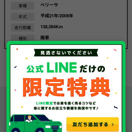
ベリーサ
車種
平成21年/2009年
年式
138,584Km
走行距離
廃車
種別
1
メーカー別の
中古車・廃車・事故車買取実