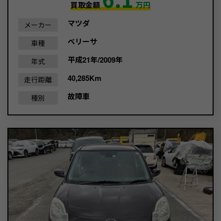
買取金額
万円
マツダ
メーカー
ベリーサ
車種
平成21年/2009年
年式
40,285Km
走行距離
故障車
種別