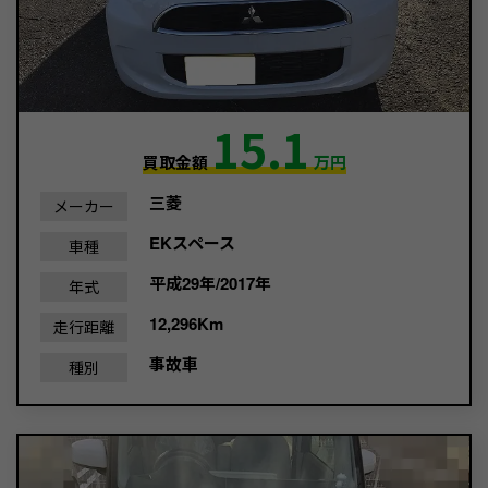
15.1
買取金額
万円
三菱
メーカー
EKスペース
車種
平成29年/2017年
年式
12,296Km
走行距離
事故車
種別