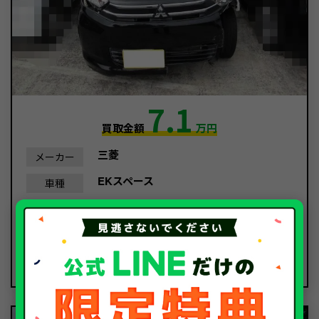
7.1
買取金額
万円
三菱
メーカー
EKスペース
車種
平成28年/2016年
年式
51,694Km
走行距離
事故車
種別