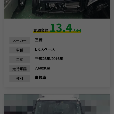
13.4
買取金額
万円
三菱
メーカー
EKスペース
車種
平成28年/2016年
年式
7,682Km
走行距離
事故車
種別