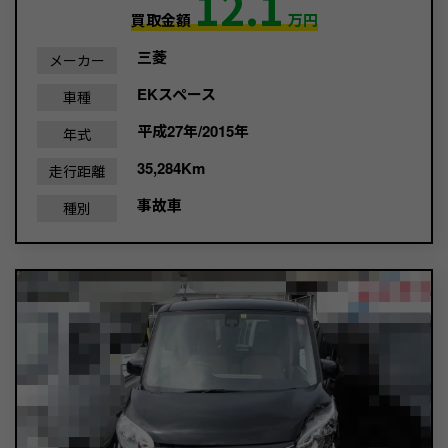
12.1
買取金額
万円
三菱
メーカー
EKスペース
車種
平成27年/2015年
年式
35,284Km
走行距離
事故車
種別