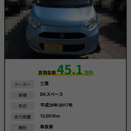
45.1
買取金額
万円
三菱
メーカー
EKスペース
車種
平成29年/2017年
年式
12,051Km
走行距離
事故車
種別