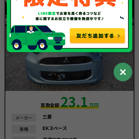
✕
23.1
買取金額
万円
三菱
メーカー
EKスペース
車種