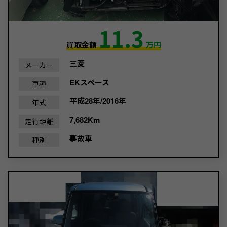
11.3
買取金額
万円
三菱
メーカー
EKスペース
車種
平成28年/2016年
年式
7,682Km
走行距離
事故車
種別