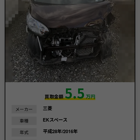
5.5
買取金額
万円
三菱
メーカー
EKスペース
車種
平成28年/2016年
年式