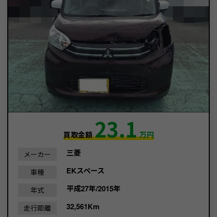
23.1
買取金額
万円
三菱
メーカー
EKスペース
車種
平成27年/2015年
年式
32,561Km
走行距離