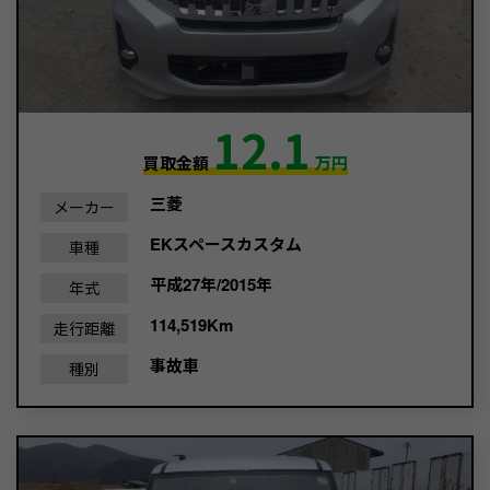
12.1
買取金額
万円
三菱
メーカー
EKスペースカスタム
車種
平成27年/2015年
年式
114,519Km
走行距離
事故車
種別