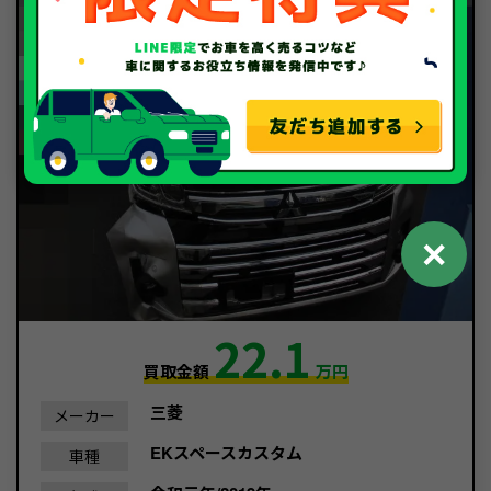
✕
22.1
買取金額
万円
三菱
メーカー
EKスペースカスタム
車種