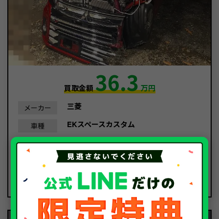
36.3
買取金額
万円
三菱
メーカー
EKスペースカスタム
車種
平成30年/2018年
年式
13,190Km
走行距離
事故車
種別