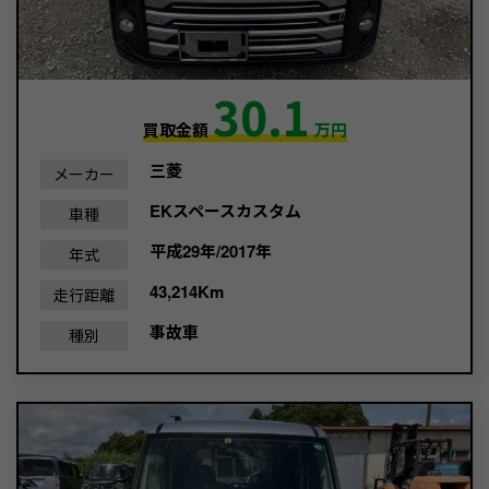
30.1
買取金額
万円
三菱
メーカー
EKスペースカスタム
車種
平成29年/2017年
年式
43,214Km
走行距離
事故車
種別