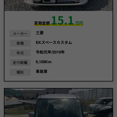
15.1
買取金額
万円
三菱
メーカー
EKスペースカスタム
車種
令和元年/2019年
年式
6,108Km
走行距離
事故車
種別