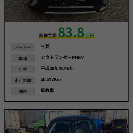
83.8
買取金額
万円
三菱
メーカー
アウトランダーPHEV
車種
平成28年/2016年
年式
50,512Km
走行距離
事故車
種別