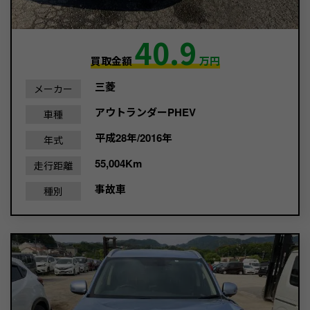
40.9
買取金額
万円
三菱
メーカー
アウトランダーPHEV
車種
平成28年/2016年
年式
55,004Km
走行距離
事故車
種別