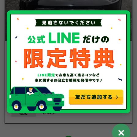
28.7
買取金額
万円
三菱
メーカー
アウトランダーPHEV
車種
平成25年/2013年
年式
174,451Km
走行距離
事故車
種別
✕