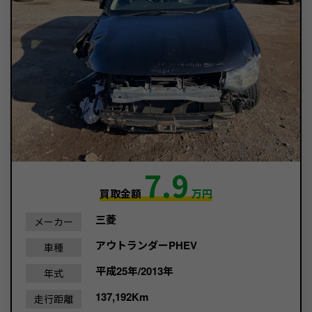
7.9
買取金額
万円
三菱
メーカー
アウトランダーPHEV
車種
平成25年/2013年
年式
137,192Km
走行距離