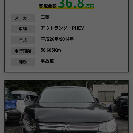
36.8
買取金額
万円
三菱
メーカー
アウトランダーPHEV
車種
平成26年/2014年
年式
56,685Km
走行距離
事故車
種別