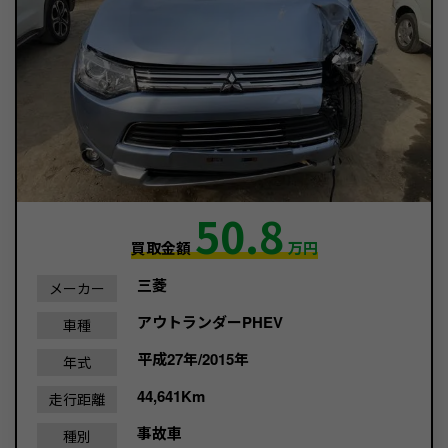
50.8
買取金額
万円
三菱
メーカー
アウトランダーPHEV
車種
平成27年/2015年
年式
44,641Km
走行距離
事故車
種別