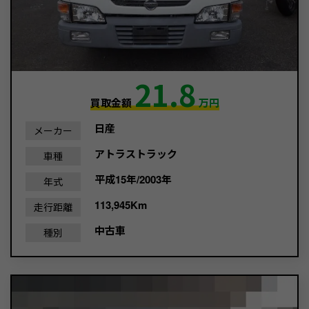
21.8
買取金額
万円
日産
メーカー
アトラストラック
車種
平成15年/2003年
年式
113,945Km
走行距離
中古車
種別