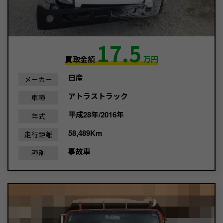
17.5
買取金額
万円
日産
メーカー
アトラストラック
車種
平成28年/2016年
年式
58,489Km
走行距離
事故車
種別