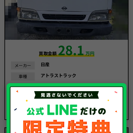
28.1
買取金額
万円
日産
メーカー
アトラストラック
車種
平成11年/1999年
年式
90,746Km
走行距離
故障車
種別