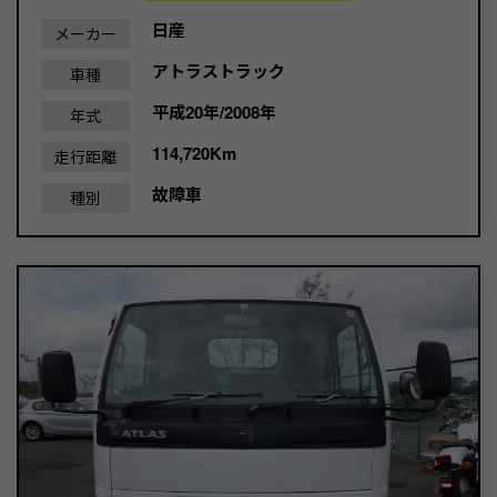
日産
メーカー
アトラストラック
車種
平成20年/2008年
年式
114,720Km
走行距離
故障車
種別