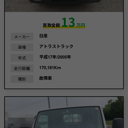
13
買取金額
万円
日産
メーカー
アトラストラック
車種
平成17年/2005年
年式
170,181Km
走行距離
故障車
種別