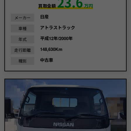
23.6
買取金額
万円
日産
メーカー
アトラストラック
車種
平成12年/2000年
年式
148,630Km
走行距離
中古車
種別