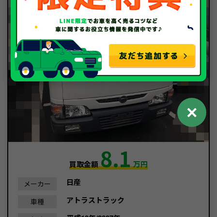
✕
8.1
買取金額
万円
日産
メーカー
アトラストラック
車種