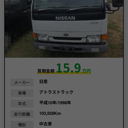
15.9
買取金額
万円
日産
メーカー
アトラストラック
車種
平成10年/1998年
年式
103,928Km
走行距離
中古車
種別