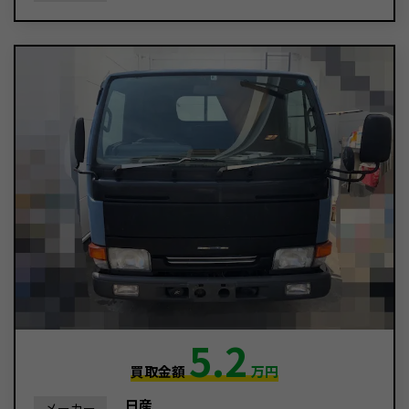
5.2
買取金額
万円
日産
メーカー