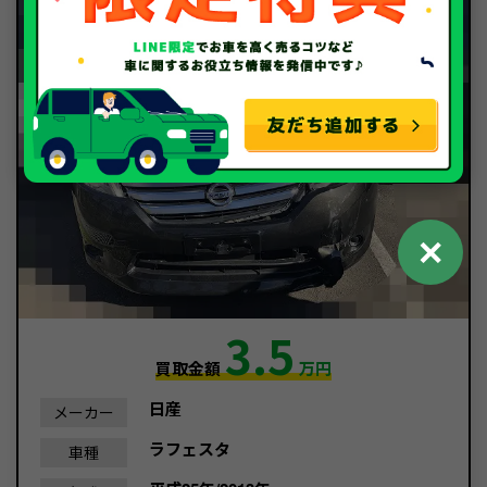
✕
3.5
買取金額
万円
日産
メーカー
ラフェスタ
車種