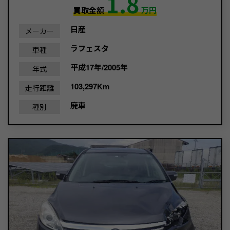
1.8
買取金額
万円
日産
メーカー
ラフェスタ
車種
平成17年/2005年
年式
103,297Km
走行距離
廃車
種別