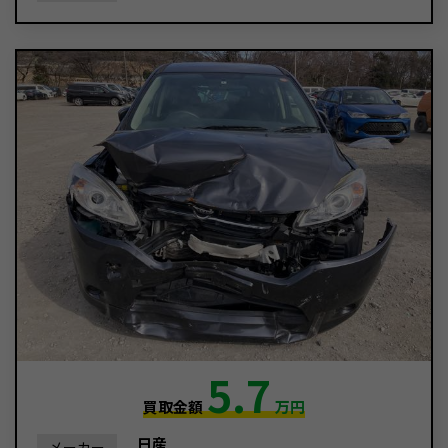
5.7
買取金額
万円
日産
メーカー