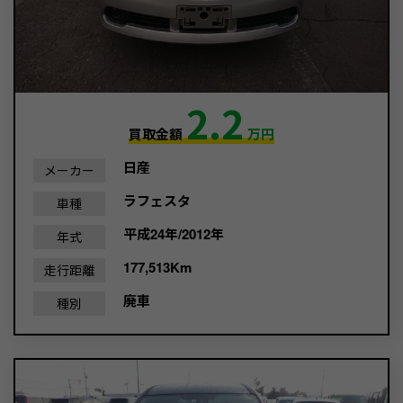
2.2
買取金額
万円
日産
メーカー
ラフェスタ
車種
平成24年/2012年
年式
177,513Km
走行距離
廃車
種別