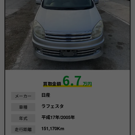
6.7
買取金額
万円
日産
メーカー
ラフェスタ
車種
平成17年/2005年
年式
151,170Km
走行距離