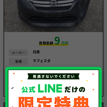
9
買取金額
万円
日産
メーカー
ラフェスタ
車種
平成25年/2013年
年式
30,183Km
走行距離
事故車
種別