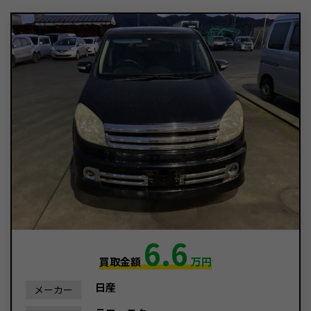
6.6
買取金額
万円
日産
メーカー