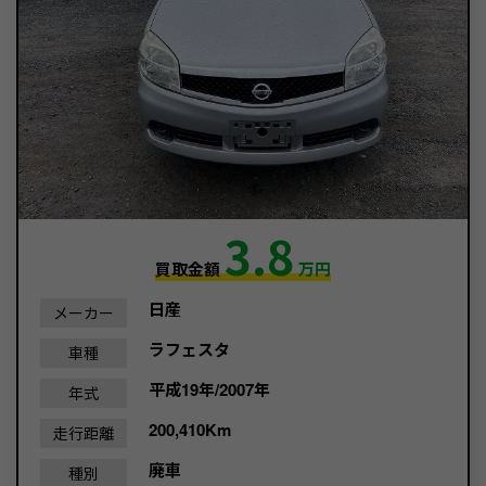
3.8
買取金額
万円
日産
メーカー
ラフェスタ
車種
平成19年/2007年
年式
200,410Km
走行距離
廃車
種別