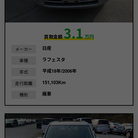
3.1
買取金額
万円
日産
メーカー
ラフェスタ
車種
平成18年/2006年
年式
151,103Km
走行距離
廃車
種別