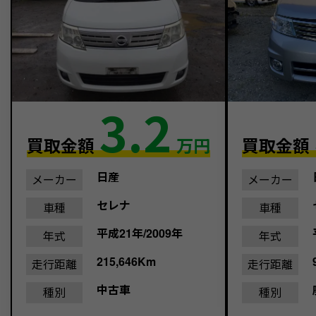
3.2
買取金額
買取金額
万円
日産
メーカー
メーカー
セレナ
車種
車種
平成21年/2009年
年式
年式
215,646Km
走行距離
走行距離
中古車
種別
種別