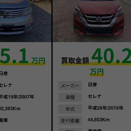
5.1
40.
万円
買取金額
万円
日産
日産
セレナ
メーカー
セレナ
平成19年/2007年
車種
平成28年/2016年
92,393Km
年式
44,853Km
廃車
走行距離