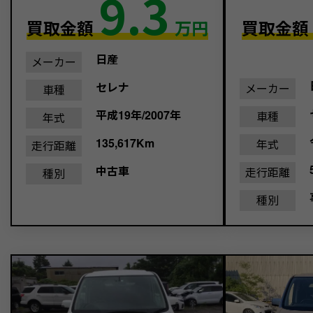
9.3
買取金額
万円
買取金
日産
メーカー
セレナ
メーカー
車種
平成19年/2007年
車種
年式
135,617Km
年式
走行距離
中古車
走行距離
種別
種別