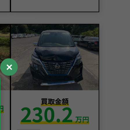
✕
買取金額
230.2
円
万円