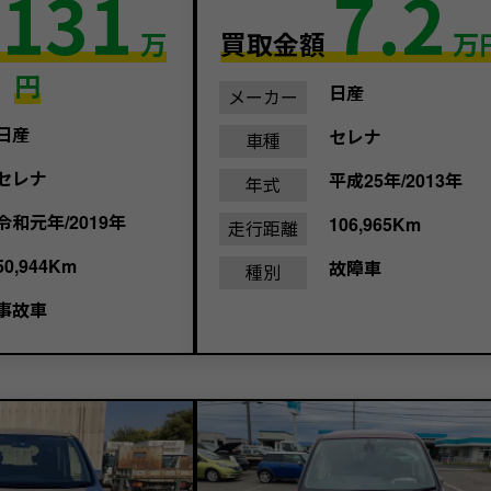
131
7.2
額
万
買取金額
万
円
日産
メーカー
日産
セレナ
車種
セレナ
平成25年/2013年
年式
令和元年/2019年
106,965Km
走行距離
50,944Km
故障車
種別
事故車