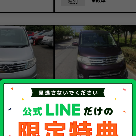
事故車
種別
5.2
7.6
万円
買取金額
万
日産
日産
メーカー