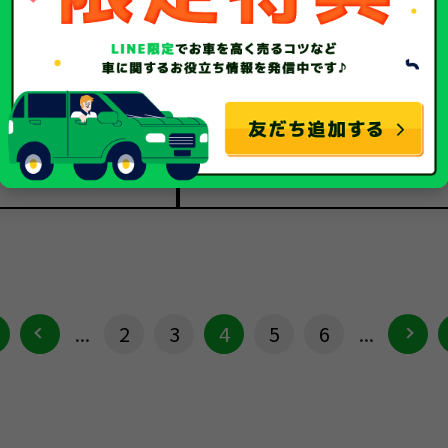
セレナ
セレナ
車種
平成19年/2007年
平成21年/2009年
年式
134,194Km
137,148Km
走行距離
故障車
廃車
種別
...
2
3
4
5
6
...