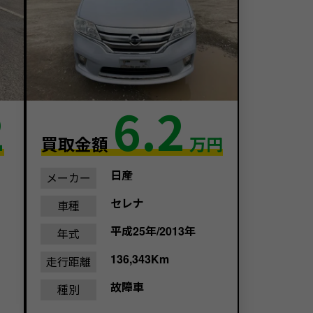
2
6.2
買取金額
万円
日産
メーカー
セレナ
車種
平成25年/2013年
年式
136,343Km
走行距離
故障車
種別