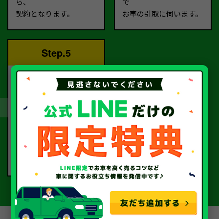
ら、
で
契約となります。
お車の引取に伺います。
Step.5
完了！
書類手続きを経て、
当社から指定口座へ
お振込いたします。