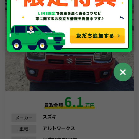
✕
6.1
買取金額
万円
スズキ
メーカー
アルトワークス
車種