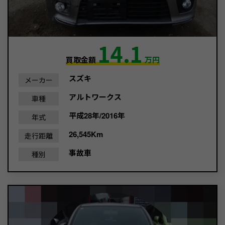
14.1
買取金額
万円
スズキ
メーカー
アルトワークス
車種
平成28年/2016年
年式
26,545Km
走行距離
事故車
種別