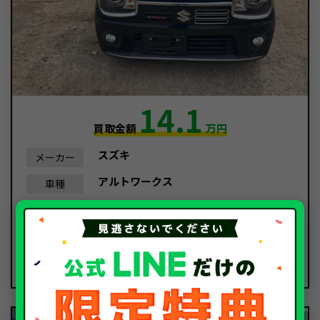
14.1
買取金額
万円
スズキ
メーカー
アルトワークス
車種
平成28年/2016年
年式
119,548Km
走行距離
事故車
種別