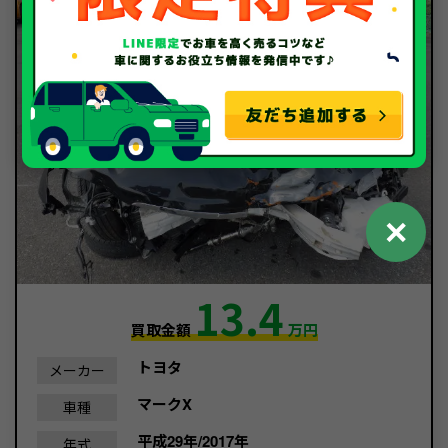
✕
13.4
買取金額
万円
トヨタ
メーカー
マークX
車種
平成29年/2017年
年式