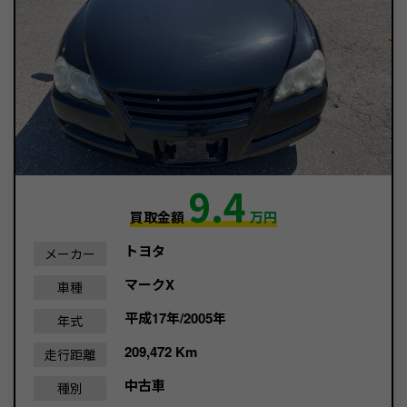
9.4
買取金額
万円
トヨタ
メーカー
マークX
車種
平成17年/2005年
年式
209,472 Km
走行距離
中古車
種別