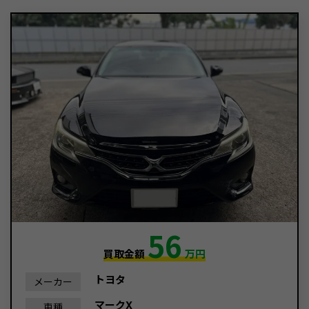
56
買取金額
万円
トヨタ
メーカー
マークX
車種