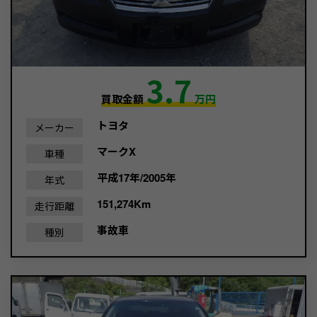
3.7
買取金額
万円
トヨタ
メーカー
マークX
車種
平成17年/2005年
年式
151,274Km
走行距離
事故車
種別