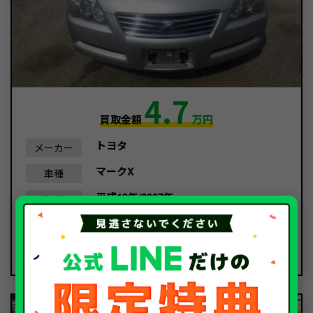
4.7
買取金額
万円
トヨタ
メーカー
マークX
車種
平成19年/2007年
年式
52,946Km
走行距離
中古車
種別