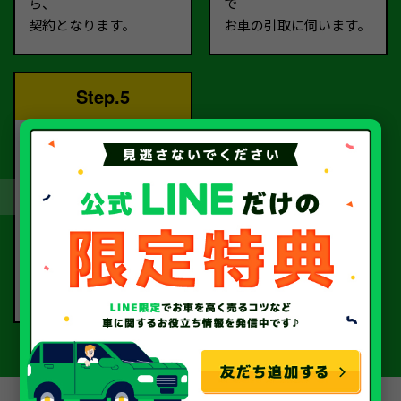
ら、
で
契約となります。
お車の引取に伺います。
Step.5
完了！
書類手続きを経て、
当社から指定口座へ
お振込いたします。