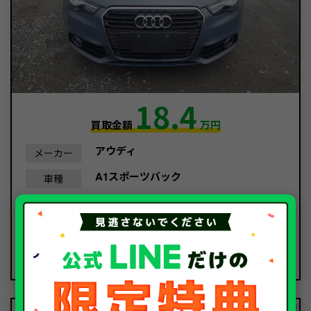
18.4
買取金額
万円
アウディ
メーカー
A1スポーツバック
車種
平成24年/2012年
年式
67,715Km
走行距離
故障車
種別