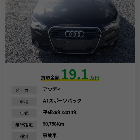
19.1
買取金額
万円
アウディ
メーカー
A1スポーツバック
車種
平成26年/2014年
年式
90,758Km
走行距離
事故車
種別