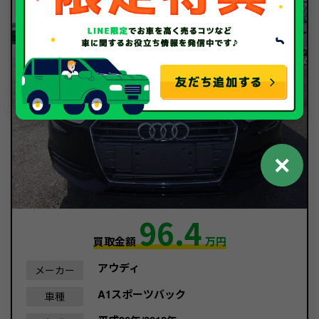
✕
96.4
買取金額
万円
アウディ
メーカー
A1スポーツバック
車種