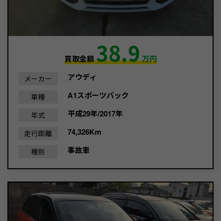
38.9
買取金額
万円
アウディ
メーカー
A1スポーツバック
車種
平成29年/2017年
年式
74,326Km
走行距離
事故車
種別