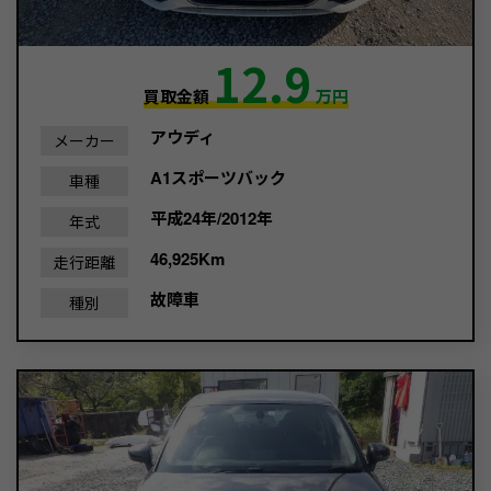
12.9
買取金額
万円
アウディ
メーカー
A1スポーツバック
車種
平成24年/2012年
年式
46,925Km
走行距離
故障車
種別