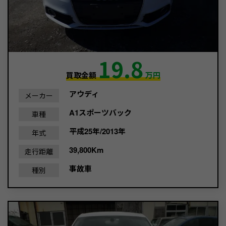
19.8
買取金額
万円
アウディ
メーカー
A1スポーツバック
車種
平成25年/2013年
年式
39,800Km
走行距離
事故車
種別