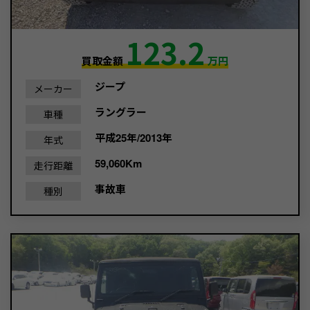
123.2
買取金額
万円
ジープ
メーカー
ラングラー
車種
平成25年/2013年
年式
59,060Km
走行距離
事故車
種別