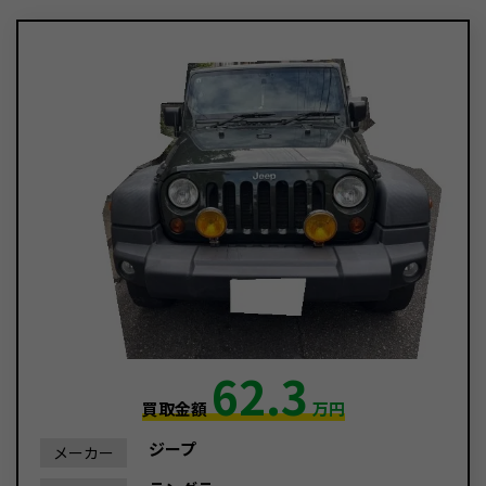
62.3
買取金額
万円
ジープ
メーカー