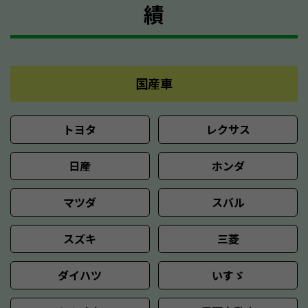
績
国産車
トヨタ
レクサス
日産
ホンダ
マツダ
スバル
スズキ
三菱
ダイハツ
いすゞ