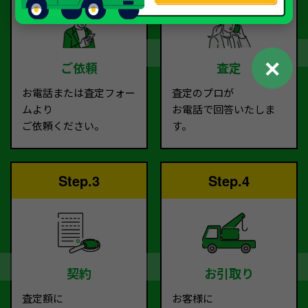
✕
ご依頼
査定
お電話または査定フォー
査定のプロが
ムより
お電話で回答いたしま
ご依頼ください。
す。
Step.3
Step.4
契約
お引取り
査定額に
お客様に