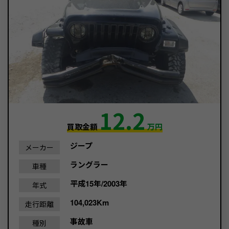
12.2
買取金額
万円
ジープ
メーカー
ラングラー
車種
平成15年/2003年
年式
104,023Km
走行距離
事故車
種別