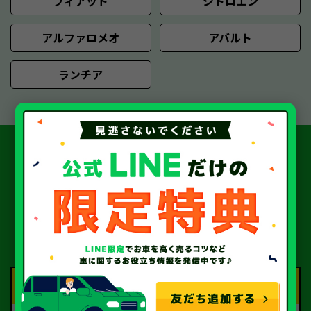
フィアット
シトロエン
アルファロメオ
アバルト
ランチア
簡単 5ステップ！
中古車・廃車・事故車買取の
流れ
Step.1
Step.2