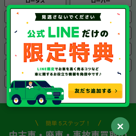
ロータス
ローバー
ボルボ
マセラティ
ミニ
プジョー
フィアット
シトロエン
アルファロメオ
アバルト
ランチア
簡単 5ステップ！
✕
中古車・廃車・事故車買取の