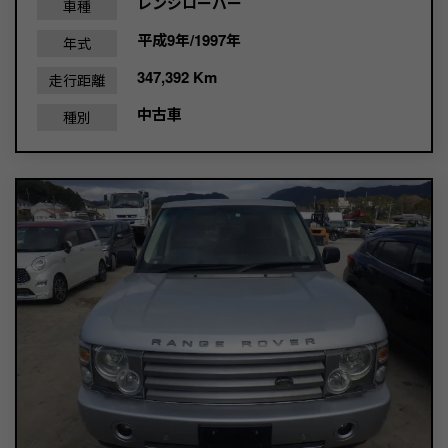
レンジローバー
車種
平成9年/1997年
年式
347,392 Km
走行距離
中古車
種別