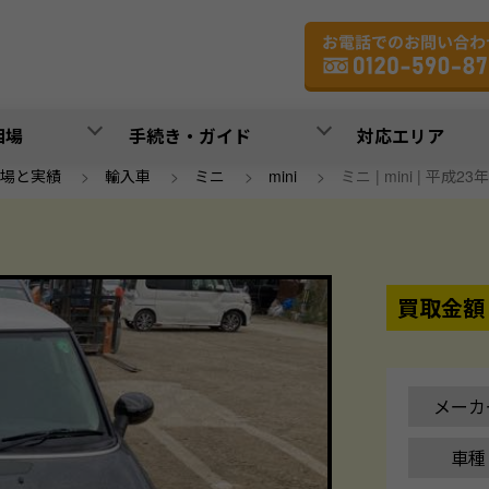
相場
手続き・ガイド
対応エリア
場と実績
>
輸入車
>
ミニ
>
mini
>
ミニ | mini | 平成23
買取金額
メーカ
車種