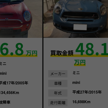
6.8
48.
万円
買取金額
万円
ミニ
ミニ
mini
メーカー
mini
平成17年/2005年
車種
平成27年/2015年
134,456Km
年式
16,698Km
故障車
走行距離