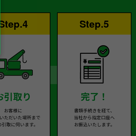
Step.4
Step.5
お引取り
完了！
お客様に
書類手続きを経て、
いただいた場所まで
当社から指定口座へ
の引取に伺います。
お振込いたします。