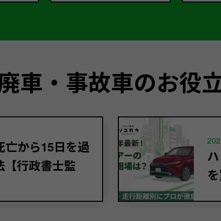
廃車・事故車のお役
202
亡から15日を過
ハ
法【行政書士監
を