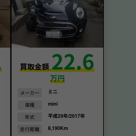
1
22.6
買取金額
万円
ミニ
メーカー
mini
車種
平成29年/2017年
年式
8,190Km
走行距離