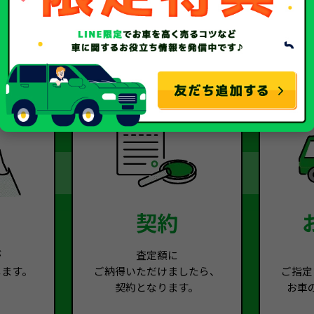
2
Step.3
契約
が
査定額に
します。
ご納得いただけましたら、
ご指定
契約となります。
お車