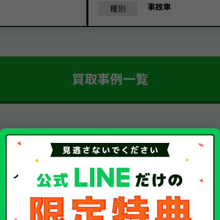
事故車
種別
買取事例一覧
簡単 5ステップ！
車・廃車・事故車買取