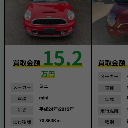
15.2
買取金額
買取金額
万円
メーカー
ミニ
メーカー
車種
mini
車種
年式
平成24年/2012年
年式
走行距離
70,863Km
走行距離
種別