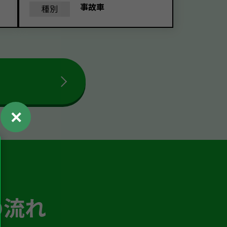
事故車
種別
✕
の流れ