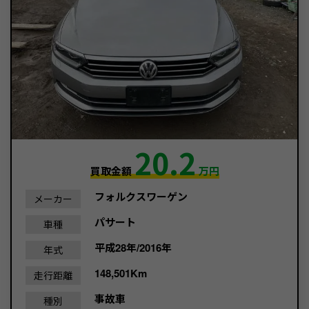
20.2
買取金額
万円
フォルクスワーゲン
メーカー
パサート
車種
平成28年/2016年
年式
148,501Km
走行距離
事故車
種別