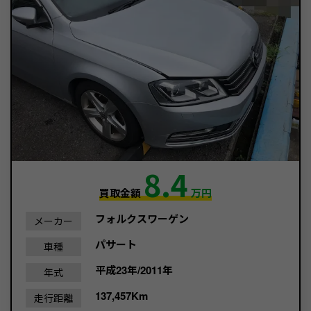
8.4
買取金額
万円
フォルクスワーゲン
メーカー
パサート
車種
平成23年/2011年
年式
137,457Km
走行距離