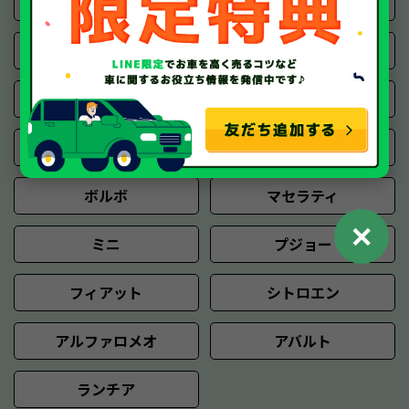
クライスラー
ダッジ
テスラ
ジャガー
ランドローバー
ルノー
ロータス
ローバー
ボルボ
マセラティ
✕
ミニ
プジョー
フィアット
シトロエン
アルファロメオ
アバルト
ランチア