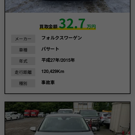
32.7
買取金額
万円
フォルクスワーゲン
メーカー
パサート
車種
平成27年/2015年
年式
120,429Km
走行距離
事故車
種別