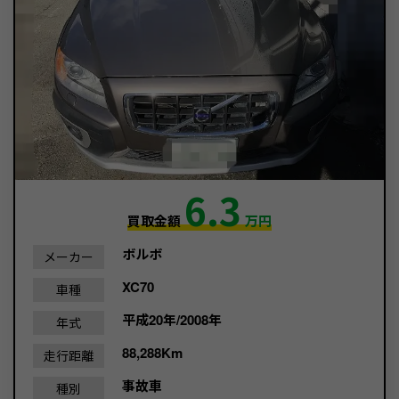
6.3
買取金額
万円
ボルボ
メーカー
XC70
車種
平成20年/2008年
年式
88,288Km
走行距離
事故車
種別