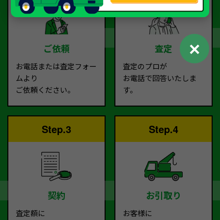
✕
ご依頼
査定
お電話または査定フォー
査定のプロが
ムより
お電話で回答いたしま
ご依頼ください。
す。
Step.3
Step.4
契約
お引取り
査定額に
お客様に