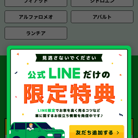
フィアット
シトロエン
アルファロメオ
アバルト
ランチア
簡単 5ステップ！
中古車・廃車・事故車買取の
流れ
Step.1
Step.2