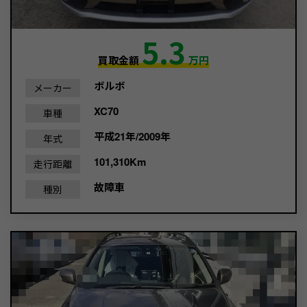
5.3
買取金額
万円
ボルボ
メーカー
XC70
車種
平成21年/2009年
年式
101,310Km
走行距離
故障車
種別