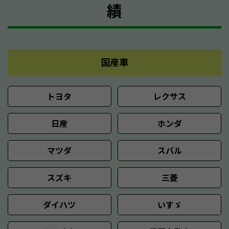
績
国産車
トヨタ
レクサス
日産
ホンダ
マツダ
スバル
スズキ
三菱
ダイハツ
いすゞ