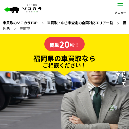
車買取のソコカラTOP
>
車買取・中古車査定の全国対応エリア一覧
>
福
岡県
>
豊前市
福岡県
20
私たちが責任を持って
の車買取なら
簡単
秒！
査定いたします！
ソコカラの
福岡県の車買取なら
ご相談ください！
20
入力完了！
秒で
無料で
カンタンWeb査定
電話か出張か、高い方の査定を提案。
高価買取!
だから
ご依頼いただいたお車を丁寧に査定いたします