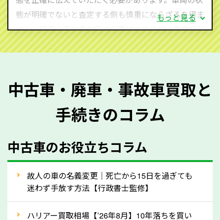
態が明確でないと査定する側も慎重にならざるを得ま
もっと見る
せん。廃車・事故車査定する際はできるだけ車検証を
ご準備ください。車検証があることで車両状態や年式
を正確に把握し、査定することができるため、査定価
格が上がりやすくなります。廃車・事故車査定の際に
中古車・廃車・事故車買取と
質問させていただく内容は以下の通りとなります。
手続きのコラム
メーカー／車種
年式
中古車のお役立ちコラム
型式／グレード
走行距離（例：約〇万キロ）
車検の満了日
故人の車の名義変更｜死亡から15日を過ぎても
迷わず手放す方法【行政書士監修】
内装や外装の状態
上記の情報を正確にお伝えいただくことで、正確な査
ハリアー買取相場【’26年8月】10年落ちを買い