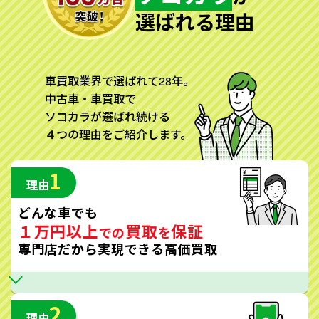
選ばれる理由
車買取業界で選ばれて28年。
中古車・車買取で
ソコカラが選ばれ続ける
４つの理由をご紹介します。
1
理由
どんな車でも
１万円以上
買取
保証
での
を
専門店だから実現できる高価買取
2
理由