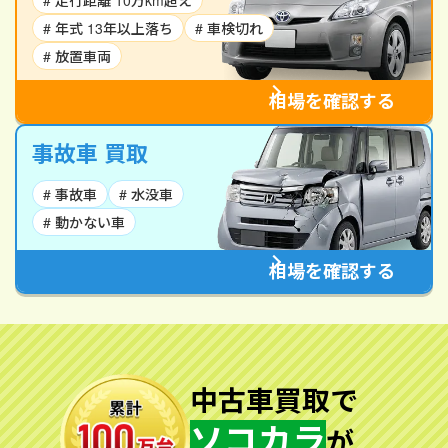
# 走行距離 10万km超え
# 年式 13年以上落ち
# 車検切れ
# 放置車両
相場を確認する
事故車 買取
# 事故車
# 水没車
# 動かない車
相場を確認する
中古車買取で
ソコカラ
が