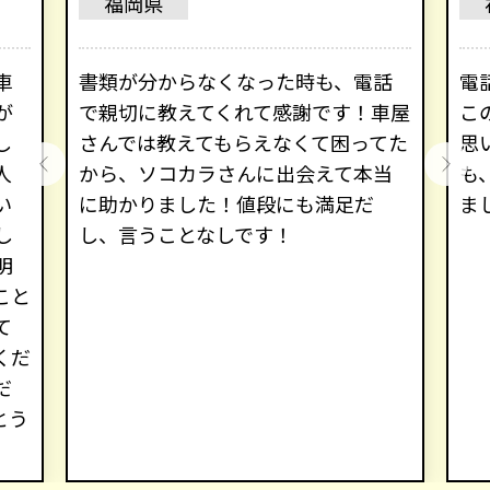
福岡県
車
書類が分からなくなった時も、電話
電
が
で親切に教えてくれて感謝です！車屋
こ
し
さんでは教えてもらえなくて困ってた
思
人
から、ソコカラさんに出会えて本当
も
い
に助かりました！値段にも満足だ
ま
し
し、言うことなしです！
明
こと
て
くだ
だ
とう