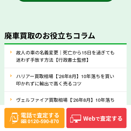
かを確認するようにしてください。福岡県のソコカラ
では、自動車税の還付金をお客様に返還しております
のでご安心ください。
④人気の車種は廃車でも高価買取が可能！
廃車買取のお役立ちコラム
人気の車種は廃車の状態でも、高価買取が可能です。
特にスポーツカー・トラックのほか、海外で人気の国
故人の車の名義変更｜死亡から15日を過ぎても
産車は高く買取が可能です。「廃車＝買取できない」
迷わず手放す方法【行政書士監修】
というイメージがありますが、福岡県の「ソコカラ」
なら廃車の車も適正価格で買取できます。他社で買取
ハリアー買取相場【’26年8月】10年落ちを買い
拒否となった車も価格がつく可能性があるので、諦め
叩かれずに輸出で高く売るコツ
ずに福岡県の「ソコカラ」にご相談ください。古い車
ヴェルファイア買取相場【’26年8月】10年落ち
でも高価買取が可能なケースは珍しくないため、まず
でも「輸出」で高く売るコツ
はWebで簡単にできる無料査定をお試しください。
実際の買取実績を、車のメーカーや状態ごとに「買取
デリカD:5買取相場【’26年8月】10年落ちを
実績」で確認できます。
「輸出」で高く売るコツ