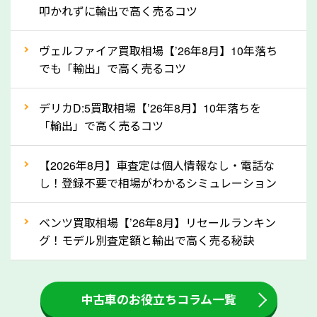
定を行い高価買取価格をつけやすくなります。
叩かれずに輸出で高く売るコツ
②自動車税の還付金は早く売るほど多く返
ヴェルファイア買取相場【’26年8月】10年落ち
ってきます！
でも「輸出」で高く売るコツ
自動車税の還付金は、先に年払いしていた自動車税が
月割りで返還されるものです。ですから、自動車税の
デリカD:5買取相場【’26年8月】10年落ちを
「輸出」で高く売るコツ
還付金は早めに売却するほど多く還付されます。不要
な車は早めに廃車手続きをしたほうが良いでしょう。
【2026年8月】車査定は個人情報なし・電話な
し！登録不要で相場がわかるシミュレーション
③自動車税の還付金の扱いについて確認し
ましょう！
ベンツ買取相場【’26年8月】リセールランキン
車を廃車にすると、自動車税の還付金を受け取ること
グ！モデル別査定額と輸出で高く売る秘訣
ができる場合があります。廃車買取業者の中には、還
付金をお客様に返還しない業者もあります。廃車査定
中古車のお役立ちコラム一覧
をする際には、自動車税の還付金の返還があるかどう