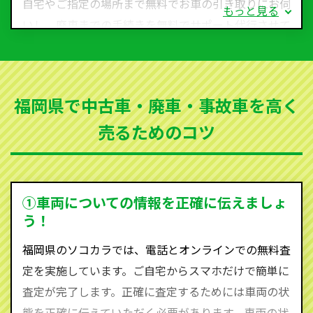
自宅やご指定の場所まで無料でお車の引き取りにお伺
もっと見る
いし、廃車までの手続きを無料でサポート代行させて
いただきます。古くなった車・廃車・事故車・故障車
など動かない車、水害車、不動車、乗らなくなってし
まった車、車検が切れて動かすことができない車でも
福岡県で中古車・廃車・事故車を高く
買取可能です。
売るためのコツ
ソコカラは世界１１０か国に独自の販売ネットワーク
を持ち、国内に自社物流網、自社ヤードをもっている
ため、中間マージンがかかりません。だから高価買取
を実現し、お客様に利益を還元することができるので
①車両についての情報を正確に伝えましょ
す。
う！
福岡県にお住まいであれば、まずはお気軽に（0120-
福岡県のソコカラでは、電話とオンラインでの無料査
590-870）までお問い合わせ下さい。
定を実施しています。ご自宅からスマホだけで簡単に
査定・ご相談・見積もりはすべて無料で行います。安
査定が完了します。正確に査定するためには車両の状
心してお問い合わせください。
態を正確に伝えていただく必要があります。車両の状