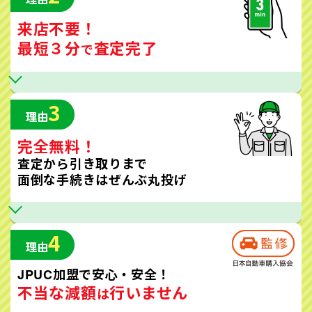
来店不要！
最短３分
査定完了
で
3
理由
完全無料！
査定から引き取りまで
面倒な手続きはぜんぶ丸投げ
4
理由
JPUC加盟で安心・安全！
不当な減額
行いません
は