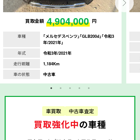
4,904,000
買取金額
円
車種
｢メルセデスベンツ｣｢GLB200d｣｢令和3
年/2021年｣
年式
令和3年/2021年
走行距離
1,184Km
車の状態
中古車
車買取
中古車査定
買取強化中
の車種